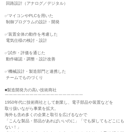
 回路設計（アナログ／デジタル）

✅マイコンやPLCを用いた

 制御プログラムの設計・開発

✅装置全体の動作を考慮した

 電気仕様の検討・設計

✅試作・評価を通じた

 動作確認・調整・設計改善

✅機械設計・製造部門と連携した

 チームでものづくり

■製造開発力の高い技術商社

￣￣￣￣￣￣￣￣￣￣￣￣￣￣￣￣￣￣￣

1950年代に技術商社として創業し、電子部品や装置などを

取り扱いながら事業を拡大。

海外も含め多くの企業と取引を広げるなかで

「こんな製品・部品があればいいのに」「でも探してもどこにも
ない！」
