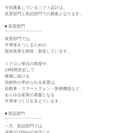
今回募集しているソフト設計は、

装置部門と部品部門での募集となります。

■ 装置部門

￣￣￣￣￣￣￣￣￣

装置部門では、

半導体をつくるための

製造装置を開発・製造しています。

ミクロン単位の精度や、

24時間安定して

稼働し続ける

信頼性が求められる装置は、

自動車・スマートフォン・医療機器など、

あらゆる産業の基盤となる

半導体づくりを支えています。

■ 部品部門

￣￣￣￣￣￣￣￣￣

一方、部品部門では、

深海10,000mの水圧にも
