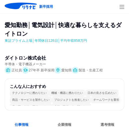
新卒採用
愛知勤務│電気設計│快適な暮らしを支えるダ
イトロン
東証プライム上場│年間休日126日│平均年収858万円
ダイトロン株式会社
半導体・電子機器メーカー
正社員
27年卒 新卒採用
愛知県
製造・生産工程
こんな人におすすめ
テクノロジーに携わりたい
機械・機器に携わりたい
日本の良さを広めたい
商品・サービスを製作したい
プロジェクトを推進したい
チームワークを重視
長く同じ会社に居続けられる
多様な職種の人と関われる
明確な目標を追いかける
一つの専門分野を極める
仕事情報
企業情報
選考情報