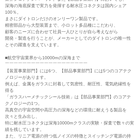
深海の海底探査で実力を発揮する耐水圧コネクタは国内シェア
100％。

まさにダイトロンだけのオンリーワン製品です。

精密部品から大型装置まで、小ロット多品種にこだわり、

顧客のニーズに合わせて社員一人ひとりが自ら考えながら

開発・製造を行うことが、メーカーとしてのダイトロンの唯一性
とその躍進を支えています。

■航空宇宙業界から10000mの深海まで

￣￣￣￣￣￣￣￣￣￣￣￣￣￣￣￣￣￣￣

【装置事業部門】には6つ、【部品事業部門】には5つのコアテク
ノロジーがあります。

例えば、金属をガラスに封着して気密性、耐圧性、電気絶縁性を
得る

「ガラスハーメチックシール技術」は【部品事業部門】のコアテ
クノロジーの1つ。

高真空の宇宙空間や高圧力の深海などの環境に耐えうる製品を
次々と生み出し、

特に耐水圧コネクタは深海10000mクラスの実験・探査で数々の実
績を残しています。

また、リニア電源の持つ低ノイズの特徴とスイッチング電源の持