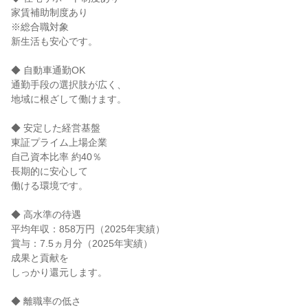
家賃補助制度あり

※総合職対象

新生活も安心です。

◆ 自動車通勤OK

通勤手段の選択肢が広く、

地域に根ざして働けます。

◆ 安定した経営基盤

東証プライム上場企業

自己資本比率 約40％

長期的に安心して

働ける環境です。

◆ 高水準の待遇

平均年収：858万円（2025年実績）

賞与：7.5ヵ月分（2025年実績）

成果と貢献を

しっかり還元します。

◆ 離職率の低さ
