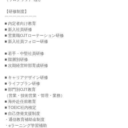
【研修制度】

￣￣￣￣￣￣￣￣

■ 内定者向け教育

■ 新入社員研修

■ 営業職OJTローテーション研修

■ 新入社員フォロー研修

■ 若手・中堅社員研修

■ 階層別研修

■ 次期経営幹部育成研修

■ キャリアデザイン研修

■ ライフプラン研修

■ 部門別OJT教育

（営業・技術営業・管理・業務）

■ 海外赴任前教育

■ TOEIC社内検定

■ 自己啓発支援制度

・通信教育補助金制度

・eラーニング学習補助
