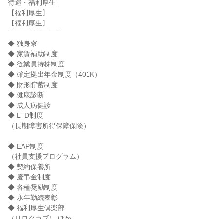
待遇・福利厚生

【福利厚生】

【福利厚生】

￣￣￣￣￣￣￣￣

◆ 独身寮

◆ 家賃補助制度

◆ 従業員持株制度

◆ 確定拠出年金制度（401K）

◆ 財形貯蓄制度

◆ 健康診断

◆ 成人病健診

◆ LTD制度

（長期障害所得保障保険）

◆ EAP制度

（社員支援プログラム）

◆ 契約保養所

◆ 慶弔金制度

◆ 各種奨励制度

◆ 永年勤続表彰

◆ 福利厚生倶楽部

（リロクラブ） ほか
