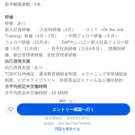
新卒離職者数：0名

研修
研修：あり

新入社員研修 　・入社時研修（4月） 　・ＯＪＴ（On the Job 
Training）研修（4月～7月） 　・中間フォロー研修（６月） 　・
フォロー研修（10月頃） 　・D&Pカンパニー新入社員フォロー研
修（5月、11月頃） 　・若手社員研修（入社4年目）、階層別研
自己啓発支援
自己啓発支援：あり

TOEIC社内検定、通信教育補助金制度、ｅラーニング学習補助金
月平均所定外労働時間
締切：なし
エントリー画面へ行く
表示開始日：2026年1月8日
原稿ID：
8ee34e78d75b9e9c
問題を報告する