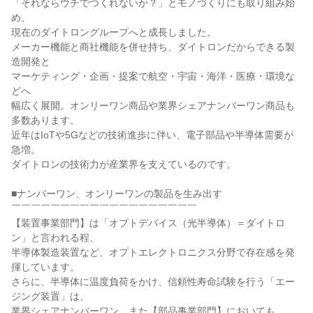
「それならウチでつくれないか？」とモノづくりにも取り組み始
め、

現在のダイトロングループへと成長しました。

メーカー機能と商社機能を併せ持ち、ダイトロンだからできる製
造開発と

マーケティング・企画・提案で航空・宇宙・海洋・医療・環境な
どへ

幅広く展開。オンリーワン商品や業界シェアナンバーワン商品も
多数あります。

近年はIoTや5Gなどの技術進歩に伴い、電子部品や半導体需要が
急増。

ダイトロンの技術力が産業界を支えているのです。

■ナンバーワン、オンリーワンの製品を生み出す

￣￣￣￣￣￣￣￣￣￣￣￣￣￣￣￣￣￣￣

【装置事業部門】は「オプトデバイス（光半導体）＝ダイトロ
ン」と言われる程、

半導体製造装置など、オプトエレクトロニクス分野で存在感を発
揮しています。

さらに、半導体に温度負荷をかけ、信頼性寿命試験を行う「エー
ジング装置」は、

業界シェアナンバーワン。また【部品事業部門】においても、
