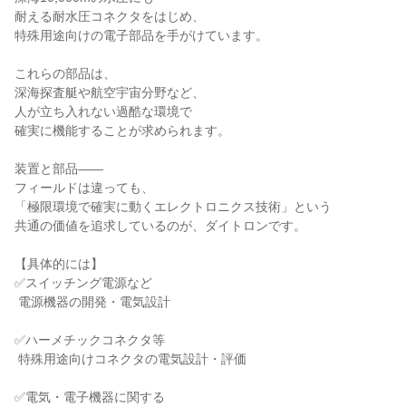
耐える耐水圧コネクタをはじめ、

特殊用途向けの電子部品を手がけています。

これらの部品は、

深海探査艇や航空宇宙分野など、

人が立ち入れない過酷な環境で

確実に機能することが求められます。

装置と部品――

フィールドは違っても、

「極限環境で確実に動くエレクトロニクス技術」という

共通の価値を追求しているのが、ダイトロンです。

【具体的には】

✅スイッチング電源など

 電源機器の開発・電気設計

✅ハーメチックコネクタ等

 特殊用途向けコネクタの電気設計・評価

✅電気・電子機器に関する
