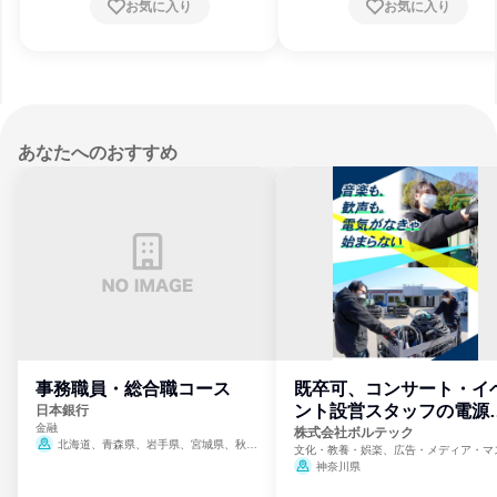
お気に入り
お気に入り
あなたへのおすすめ
事務職員・総合職コース
既卒可、コンサート・イ
ント設営スタッフの電源
日本銀行
金融
門
株式会社ボルテック
北海道、青森県、岩手県、宮城県、秋田
文化・教養・娯楽、広告・メディア・マ
県、山形県、福島県、茨城県、群馬県、埼玉
ミ、電力・ガス・水道・エネルギー
神奈川県
県、東京都、神奈川県、新潟県、富山県、石
川県、福井県、山梨県、長野県、静岡県、愛