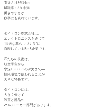
直近入社3年以内

離職率：3％未満

働きやすさが

数字にも表れています。

￣￣￣￣￣￣￣￣￣￣￣￣￣￣￣￣

ダイトロン株式会社は、

エレクトロニクスを通じて

“快適な暮らしづくり”に

貢献しているBtoB企業です。

私たちの技術は、

航空宇宙から

水深10,000mの深海まで―

極限環境で使われることが

大きな特長です。

ダイトロンには、

大きく分けて

装置と部品の

2つのメーカー部門があります。
