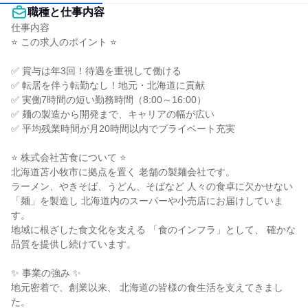
職種と仕事内容
仕事内容

⭐ この求人のポイント ⭐

✅ 賞与は年3回！待遇を重視して働ける

✅ 転居を伴う転勤なし！地元・北海道に貢献

✅ 実働7時間の短い勤務時間（8:00～16:00）

✅ 麺の製造から開発まで、キャリアの幅が広い

✅ 平均残業時間が月20時間以内でプライベート充実

⭐ 株式会社苫食について ⭐

北海道苫小牧市に拠点を置く 老舗の製麺会社です。

ラーメン、やきそば、うどん、そばなど 人々の食卓に欠かせない
「麺」を製造し 北海道内のスーパーや小売店にお届けしていま
す。

地域に根ざした食文化を支える 「食のインフラ」として、 確かな
品質を提供し続けています。

✨ 事業の強み ✨

地元密着で、創業以来、 北海道の皆様の食生活を支えてきまし
た。
