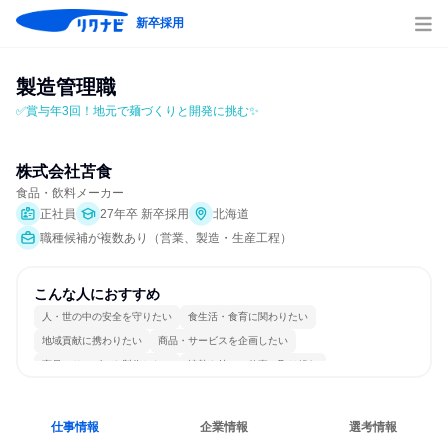
新卒採用
製造管理職
✅賞与年3回！地元で麺づくりと開発に挑む✨
株式会社苫食
食品・飲料メーカー
正社員
27年卒 新卒採用
北海道
職種候補が複数あり（営業、製造・生産工程）
こんな人におすすめ
人・世の中の安全を守りたい
食生活・食育に関わりたい
地域貢献に携わりたい
商品・サービスを企画したい
商品・サービスを製作したい
情熱を持って仕事に取り組む
チームワークを重視
長く同じ会社に居続けられる
一つの専門分野を極める
目標に追われず働ける
仕事情報
企業情報
選考情報