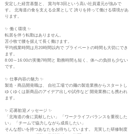
安定した経営基盤と、 賞与年3回という高い社員還元が強みで
す。 北海道の食を支える企業として 誇りを持って働ける環境があ
ります。

✨ 働く環境 ✨

転居を伴う転勤はありません。

苫小牧で腰を据えて長く働けます。

平均残業時間は月20時間以内で プライベートの時間も大切にでき
ます。

8:00～16:00の実働7時間と 勤務時間も短く、体への負担も少ない
です。

✨ 仕事内容の魅力 ✨

製造・商品開発職は、 自社工場での麺の製造業務からスタートし 
ゆくゆくは新商品のアイデア出しや試作など 開発業務にも携われ
ます。

✨ 応募歓迎メッセージ ✨

「北海道の食に貢献したい」 「ワークライフバランスを重視した
い」 「チームで協力しながら成長したい」

そんな想いを持つあなたをお待ちしています。 充実した研修制度