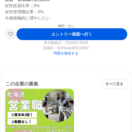
女性役員比率：0%

女性管理職比率：0%

締切：なし
エントリー画面へ行く
表示開始日：2026年1月8日
原稿ID：
8d76e4b335135fd7
問題を報告する
この企業の募集
すべて見る