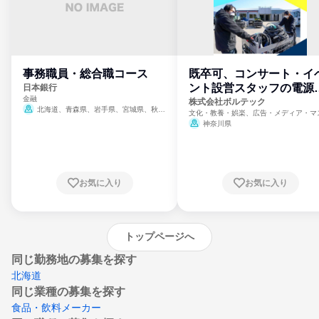
事務職員・総合職コース
既卒可、コンサート・イ
ント設営スタッフの電源
日本銀行
金融
門
株式会社ボルテック
北海道、青森県、岩手県、宮城県、秋田
文化・教養・娯楽、広告・メディア・マ
県、山形県、福島県、茨城県、群馬県、埼玉
ミ、電力・ガス・水道・エネルギー
神奈川県
県、東京都、神奈川県、新潟県、富山県、石
川県、福井県、山梨県、長野県、静岡県、愛
知県、京都府、大阪府、兵庫県、鳥取県、島
根県、岡山県、広島県、山口県、徳島県、香
川県、愛媛県、高知県、福岡県、佐賀県、長
お気に入り
お気に入り
崎県、熊本県、大分県、宮崎県、鹿児島県、
沖縄県
トップページへ
同じ勤務地の募集を探す
北海道
同じ業種の募集を探す
食品・飲料メーカー