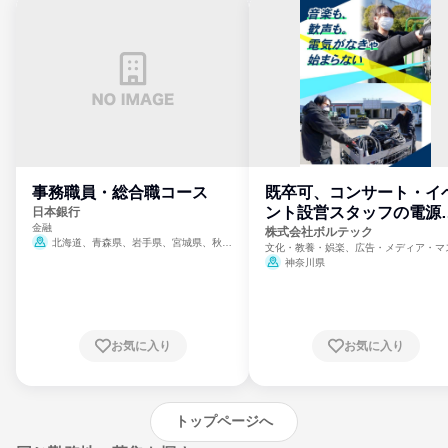
事務職員・総合職コース
既卒可、コンサート・イ
ント設営スタッフの電源
日本銀行
金融
門
株式会社ボルテック
北海道、青森県、岩手県、宮城県、秋田
文化・教養・娯楽、広告・メディア・マ
県、山形県、福島県、茨城県、群馬県、埼玉
ミ、電力・ガス・水道・エネルギー
神奈川県
県、東京都、神奈川県、新潟県、富山県、石
川県、福井県、山梨県、長野県、静岡県、愛
知県、京都府、大阪府、兵庫県、鳥取県、島
根県、岡山県、広島県、山口県、徳島県、香
川県、愛媛県、高知県、福岡県、佐賀県、長
お気に入り
お気に入り
崎県、熊本県、大分県、宮崎県、鹿児島県、
沖縄県
トップページへ