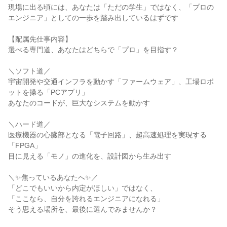
現場に出る頃には、あなたは「ただの学生」ではなく、「プロの
エンジニア」としての一歩を踏み出しているはずです

【配属先仕事内容】

選べる専門道、あなたはどちらで「プロ」を目指す？

＼ソフト道／

宇宙開発や交通インフラを動かす「ファームウェア」、工場ロボ
ットを操る「PCアプリ」

あなたのコードが、巨大なシステムを動かす

＼ハード道／

医療機器の心臓部となる「電子回路」、超高速処理を実現する
「FPGA」

目に見える「モノ」の進化を、設計図から生み出す

＼✨焦っているあなたへ✨／

「どこでもいいから内定がほしい」ではなく、

「ここなら、自分を誇れるエンジニアになれる」

そう思える場所を、最後に選んでみませんか？
