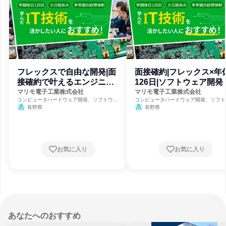
フレックスで自由な開発|面
面接確約|フレックス×年
接確約で叶えるエンジニア
126日|ソフトウェア開発
道
マリモ電子工業株式会社
マリモ電子工業株式会社
コンピュータハードウェア開発、ソフトウェ
コンピュータハードウェア開発、ソフト
ア開発、情報技術
ア開発、情報技術
長野県
長野県
お気に入り
お気に入り
あなたへのおすすめ