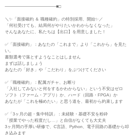
─────────────────■□

＼✨「面接確約 ＆ 職種確約」の特別採用、開始✨／

「何社受けても、結局何がやりたいかわからなくなった」

そんなあなたに、私たちは【出口】を用意しました！

✅「面接確約」：あなたの「これまで」より「これから」を見た
い。

書類選考で落とすようなことはしません

まずは話しましょう

あなたの「好き」や「こだわり」をぶつけてください

✅「職種確約」：配属ガチャ、お断り

「入社してみないと何をするかわからない」という不安はゼロ

ソフト（ファーム・アプリ）か、ハード（回路・FPGA）か

あなたが「これを極めたい」と思う道を、最初から約束します

✅「3ヶ月の超・集中特訓」：未経験・基礎不安を粉砕

「授業でやった程度だし…」と自信がなくても大丈夫

3ヶ月間の手厚い研修で、C言語、Python、電子回路の基礎から叩
き込みます
