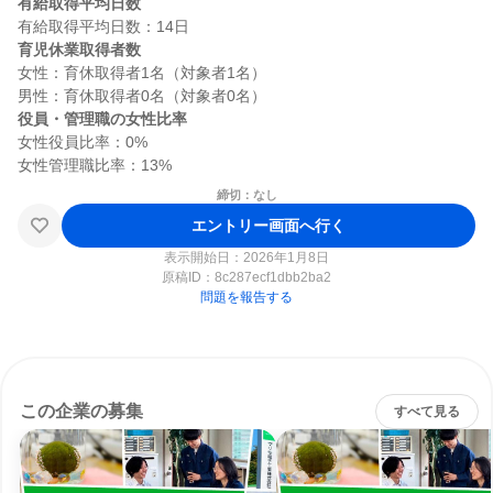
有給取得平均日数
育児休業取得者数
女性：育休取得者1名（対象者1名）

役員・管理職の女性比率
女性役員比率：0%

締切：なし
エントリー画面へ行く
表示開始日：2026年1月8日
原稿ID：
8c287ecf1dbb2ba2
問題を報告する
この企業の募集
すべて見る