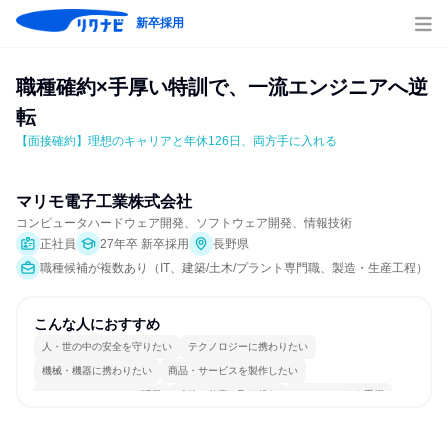
新卒採用
職種確約×手厚い特訓で、一流エンジニアへ逆
転
【面接確約】理想のキャリアと年休126日、両方手に入れる
マリモ電子工業株式会社
コンピュータハードウェア開発、ソフトウェア開発、情報技術
正社員
27年卒 新卒採用
長野県
職種候補が複数あり（IT、建築/土木/プラント専門職、製造・生産工程）
こんな人におすすめ
人・世の中の安全を守りたい
テクノロジーに携わりたい
機械・機器に携わりたい
商品・サービスを製作したい
コミュニケーションが活発
冷静に仕事に取り組む
チームワークを重視
女性が働きやすい環境で働ける
自分の好きな時間で働ける
一つの専門分野を極める