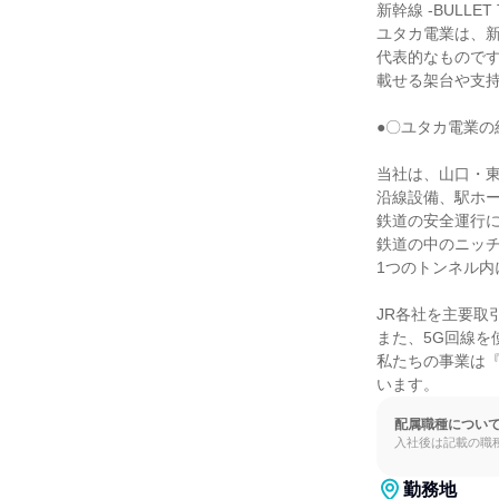
新幹線 -BULLET T
ユタカ電業は、新
代表的なもので
載せる架台や支持
●〇ユタカ電業の紹
当社は、山口・東
沿線設備、駅ホー
鉄道の安全運行に
鉄道の中のニッチ
1つのトンネル内
JR各社を主要取
また、5G回線を
私たちの事業は
います。
配属職種につい
入社後は記載の職
勤務地