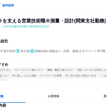
新卒採用
ラを支える営業技術職※測量・設計(関東支社勤務)
円、土日完全週休2日制※年間休日120日
式会社
年卒 新卒採用
東京都
職種候補が複数あり（営業、建築/土木/プラント専門職
すすめ
を守りたい
テクノロジーに携わりたい
機械・機器に携わりたい
商品・サービスを製作した
進したい
常に新しいものに挑戦
チームワークを重視
長く同じ会社に居続けられる
一つ
る環境
情報
企業情報
選
内容