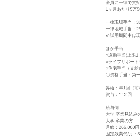
全員に一律で支払
1ヶ月あたり5万50
一律現場手当：30
一律地域手当：25
※試用期間中は現
ほか手当

○通勤手当(上限1.
○ライフサポート手
○住宅手当（支給
〇資格手当：第一
昇給：年1回（前年実
賞与：年２回

給与例

大学 卒業見込みの
大学 卒業の方

月給：265,00
固定残業代/月：33,