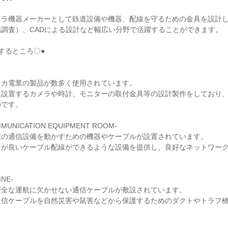
ラ機器メーカーとして鉄道設備や機器、配線を守るための金具を設計し
調査）、CADによる設計など幅広い分野で活躍することができます。

するところ〇●

カ電業の製品が数多く使用されています。

に設置するカメラや時計、モニターの取付金具等の設計製作をしており
です。

UNICATION EQUIPMENT ROOM-

の通信設備を動かすための機器やケーブルが設置されています。

えが良いケーブル配線ができるような設備を提供し、良好なネットワー
NE-

全な運航に欠かせない通信ケーブルが敷設されています。

通信ケーブルを自然災害や鼠害などから保護するためのダクトやトラフ