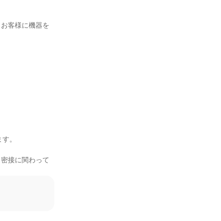
、お客様に機器を


す。

と密接に関わって