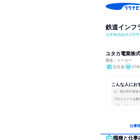
鉄道インフ
大卒初任給26.5万
ユタカ電業株
製造・メーカー
正社員
27
こんな人にお
人・世の中の安全
プロジェクトを推
若手が裁量を持て
仕事
職種と仕事