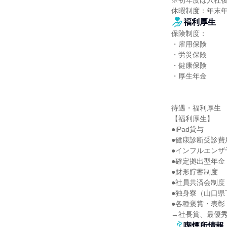
※初年度は入社後
休暇制度：年末
福利厚生
保険制度：

・雇用保険

・労災保険

・健康保険

・厚生年金

待遇・福利厚生

【福利厚生】

●iPad貸与

●健康診断受診費
●インフルエンザ
●確定拠出型年金

●財形貯蓄制度

●社員共済会制度

●独身寮（山口県
●各種褒賞・表彰
→社長賞、最優
喫煙所情報