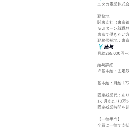
ユタカ電業株式会
勤務地

関東支社（東京都千
※UIターン就職歓
東京で働きたい方
勤務候補地：東
給与
月給265,000円～2
給与詳細

※基本給・固定残
基本給：月給 17万6
固定残業代：あり
1ヶ月あたり3万3
固定残業時間を超
【一律手当】

全員に一律で支払