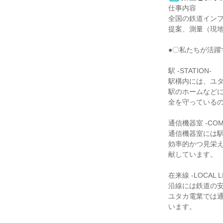
仕事内容

全国の鉄道インフ
提案、測量（現地
●〇私たちが活躍
駅 -STATION-

駅構内には、ユタ
駅のホームなど
全を守っているの
通信機器室 -COMM
通信機器室には駅
効率的かつ見栄
献しています。

在来線 -LOCAL LI
沿線には鉄道の安
ユタカ電業では
います。
