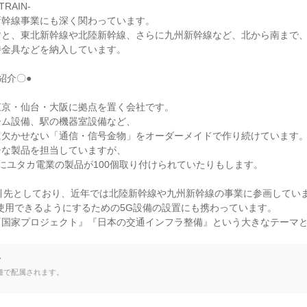
RAIN-

幹線事業にも深く関わっています。

すと、東北新幹線や北陸新幹線、さらに九州新幹線など、北から南まで
金具などを納入しています。

介〇●

京・仙台・大阪に拠点を置く会社です。

ム設備、駅の機器室設備など、

欠かせない「通信・信号金物」をオーダーメイドで作り続けています。
な製品を担当していますが、

にユタカ電業の製品が100個取り付けられていたりもします。

引先としており、近年では北陸新幹線や九州新幹線の事業に参画していま
使用できるようにするための5G設備の設置にも携わっています。

『国家プロジェクト』『日本の交通インフラ整備』という大きなテーマ
て
種で配属されます。