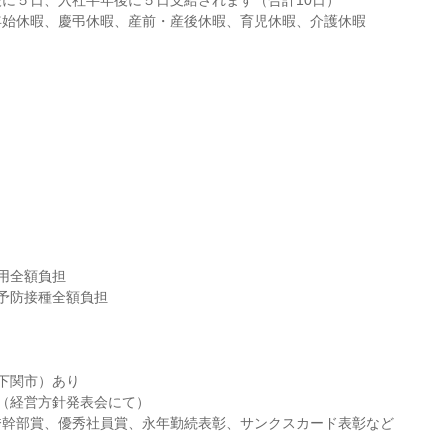
に５日、入社半年後に５日支給されます（合計10日）

年始休暇、慶弔休暇、産前・産後休暇、育児休暇、介護休暇
用全額負担

予防接種全額負担

下関市）あり

（経営方針発表会にて）

秀幹部賞、優秀社員賞、永年勤続表彰、サンクスカード表彰など