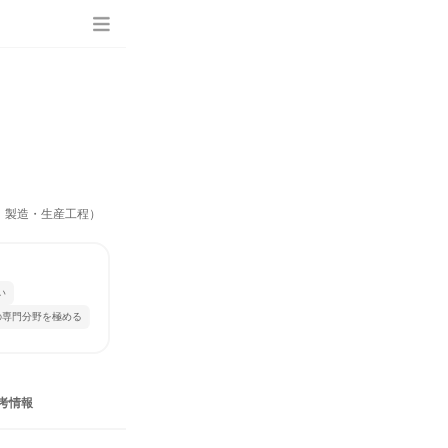
、製造・生産工程）
い
の専門分野を極める
考情報