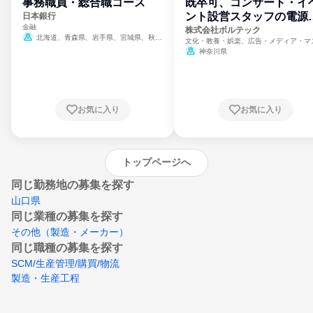
事務職員・総合職コース
既卒可、コンサート・イ
ント設営スタッフの電源
日本銀行
金融
門
株式会社ボルテック
北海道、青森県、岩手県、宮城県、秋田
文化・教養・娯楽、広告・メディア・マ
県、山形県、福島県、茨城県、群馬県、埼玉
ミ、電力・ガス・水道・エネルギー
神奈川県
県、東京都、神奈川県、新潟県、富山県、石
川県、福井県、山梨県、長野県、静岡県、愛
知県、京都府、大阪府、兵庫県、鳥取県、島
根県、岡山県、広島県、山口県、徳島県、香
川県、愛媛県、高知県、福岡県、佐賀県、長
お気に入り
お気に入り
崎県、熊本県、大分県、宮崎県、鹿児島県、
沖縄県
トップページへ
同じ勤務地の募集を探す
山口県
同じ業種の募集を探す
その他（製造・メーカー）
同じ職種の募集を探す
SCM/生産管理/購買/物流
製造・生産工程