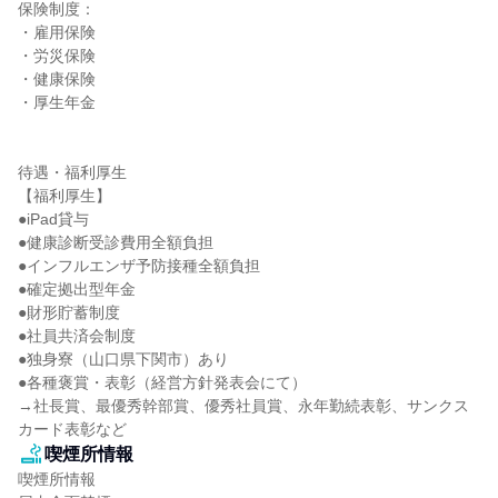
保険制度：

・雇用保険

・労災保険

・健康保険

・厚生年金

待遇・福利厚生

【福利厚生】

●iPad貸与

●健康診断受診費用全額負担

●インフルエンザ予防接種全額負担

●確定拠出型年金

●財形貯蓄制度

●社員共済会制度

●独身寮（山口県下関市）あり

●各種褒賞・表彰（経営方針発表会にて）

→社長賞、最優秀幹部賞、優秀社員賞、永年勤続表彰、サンクス
カード表彰など
喫煙所情報
喫煙所情報
