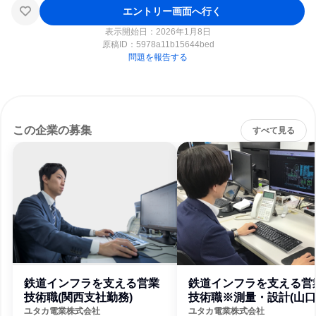
エントリー画面へ行く
表示開始日：2026年1月8日
原稿ID：
5978a11b15644bed
問題を報告する
この企業の募集
すべて見る
鉄道インフラを支える営業
鉄道インフラを支える営
技術職(関西支社勤務)
技術職※測量・設計(山
仙台勤務)
ユタカ電業株式会社
ユタカ電業株式会社