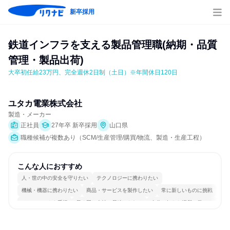
新卒採用
鉄道インフラを支える製品管理職(納期・品質
管理・製品出荷)
大卒初任給23万円、完全週休2日制（土日）※年間休日120日
ユタカ電業株式会社
製造・メーカー
正社員
27年卒 新卒採用
山口県
職種候補が複数あり（SCM/生産管理/購買/物流、製造・生産工程）
こんな人におすすめ
人・世の中の安全を守りたい
テクノロジーに携わりたい
機械・機器に携わりたい
商品・サービスを製作したい
常に新しいものに挑戦
チームワークを重視
長く同じ会社に居続けられる
自分の好きな場所で働ける
一つの専門分野を極める
若手が裁量を持てる環境