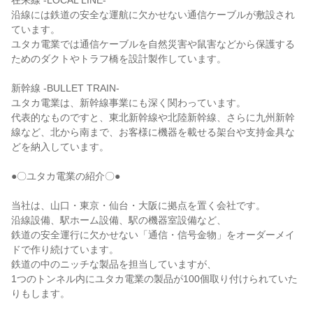
在来線 -LOCAL LINE-

沿線には鉄道の安全な運航に欠かせない通信ケーブルが敷設され
ています。

ユタカ電業では通信ケーブルを自然災害や鼠害などから保護する
ためのダクトやトラフ橋を設計製作しています。

新幹線 -BULLET TRAIN-

ユタカ電業は、新幹線事業にも深く関わっています。

代表的なものですと、東北新幹線や北陸新幹線、さらに九州新幹
線など、北から南まで、お客様に機器を載せる架台や支持金具な
どを納入しています。

●〇ユタカ電業の紹介〇●

当社は、山口・東京・仙台・大阪に拠点を置く会社です。

沿線設備、駅ホーム設備、駅の機器室設備など、

鉄道の安全運行に欠かせない「通信・信号金物」をオーダーメイ
ドで作り続けています。

鉄道の中のニッチな製品を担当していますが、

1つのトンネル内にユタカ電業の製品が100個取り付けられていた
りもします。
