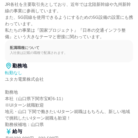
JR各社を主要取引先としており、近年では北陸新幹線や九州新幹
線の事業に参画しています。

また、5G回線を使用できるようにするための5G設備の設置にも携
わっています。

私たちの事業は『国家プロジェクト』『日本の交通インフラ整
備』という大きなテーマと密接に関わっています。
配属職種について
入社後は記載の職種で配属されます。
勤務地
転勤なし
ユタカ電業株式会社

勤務地

本社（山口県下関市宝町6-11）

※UIターン就職歓迎

地元・山口 下関で働きたいUターン就職はもちろん、新しい地域
で挑戦したいIターン就職も歓迎！

勤務候補地：山口県
給与