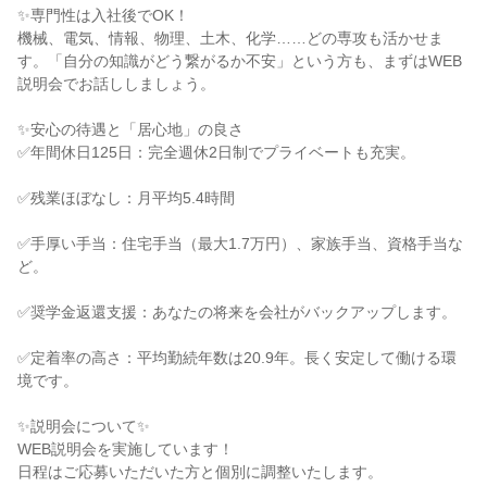
✨専門性は入社後でOK！

機械、電気、情報、物理、土木、化学……どの専攻も活かせま
す。「自分の知識がどう繋がるか不安」という方も、まずはWEB
説明会でお話ししましょう。

✨安心の待遇と「居心地」の良さ

✅年間休日125日：完全週休2日制でプライベートも充実。

✅残業ほぼなし：月平均5.4時間

✅手厚い手当：住宅手当（最大1.7万円）、家族手当、資格手当な
ど。

✅奨学金返還支援：あなたの将来を会社がバックアップします。

✅定着率の高さ：平均勤続年数は20.9年。長く安定して働ける環
境です。

✨説明会について✨

WEB説明会を実施しています！

日程はご応募いただいた方と個別に調整いたします。
