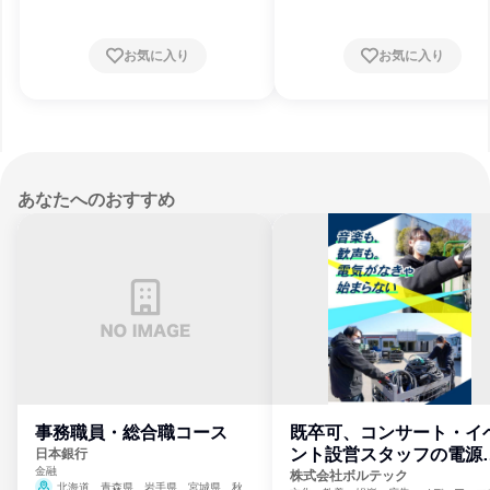
お気に入り
お気に入り
あなたへのおすすめ
事務職員・総合職コース
既卒可、コンサート・イ
ント設営スタッフの電源
日本銀行
金融
門
株式会社ボルテック
北海道、青森県、岩手県、宮城県、秋田