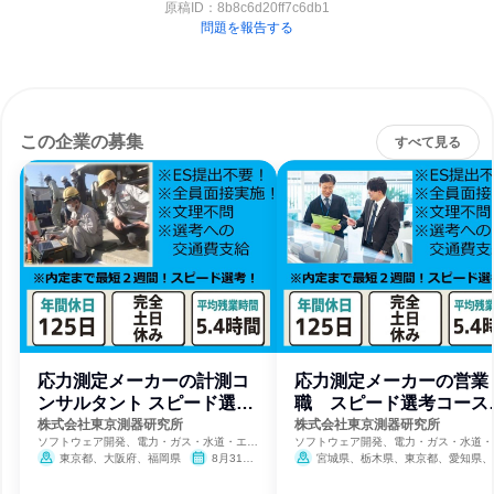
原稿ID：
8b8c6d20ff7c6db1
問題を報告する
この企業の募集
すべて見る
応力測定メーカーの計測コ
応力測定メーカーの営業
ンサルタント スピード選考
職 スピード選考コー
コース
内定まで2週間
株式会社東京測器研究所
株式会社東京測器研究所
ソフトウェア開発、電力・ガス・水道・エネ
ソフトウェア開発、電力・ガス・水道・
ルギー、航空宇宙・防衛
ルギー、航空宇宙・防衛
東京都、大阪府、福岡県
8月31日
宮城県、栃木県、東京都、愛知県、
締切
府、福岡県
9月30日締切