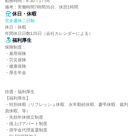
勤務時間：8:30～17:05

備考：実働時間7時間35分、休憩1時間
休日・休暇
完全週休二日制
休日・休暇

年間休日日数125日（会社カレンダーによる）
福利厚生
保険制度：

・雇用保険

・労災保険

・健康保険

・厚生年金

待遇・福利厚生

【福利厚生】

・特別休暇（リフレッシュ休暇、永年勤続休暇、慶弔休暇、裁判
員休暇、等）

・失効年休積立制度

・借上げアパート制度

・奨学金代理返還制度
