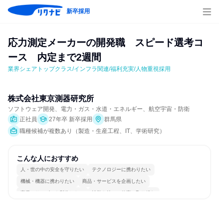
新卒採用
応力測定メーカーの開発職　スピード選考コ
ース　内定まで2週間
業界シェアトップクラス/インフラ関連/福利充実/人物重視採用
株式会社東京測器研究所
ソフトウェア開発、電力・ガス・水道・エネルギー、航空宇宙・防衛
正社員
27年卒 新卒採用
群馬県
職種候補が複数あり（製造・生産工程、IT、学術研究）
こんな人におすすめ
人・世の中の安全を守りたい
テクノロジーに携わりたい
機械・機器に携わりたい
商品・サービスを企画したい
商品・サービスを製作したい
情熱を持って仕事に取り組む
常に新しいものに挑戦
長く同じ会社に居続けられる
多様な職種の人と関われる
明確な目標を追いかける