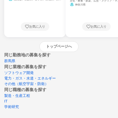
文化・教養・娯楽、広告・メディア・マ
県、山形県、福島県、茨城県、群馬県、埼玉
ミ、電力・ガス・水道・エネルギー
神奈川県
県、東京都、神奈川県、新潟県、富山県、石
川県、福井県、山梨県、長野県、静岡県、愛
知県、京都府、大阪府、兵庫県、鳥取県、島
根県、岡山県、広島県、山口県、徳島県、香
川県、愛媛県、高知県、福岡県、佐賀県、長
お気に入り
お気に入り
崎県、熊本県、大分県、宮崎県、鹿児島県、
沖縄県
トップページへ
同じ勤務地の募集を探す
群馬県
同じ業種の募集を探す
ソフトウェア開発
電力・ガス・水道・エネルギー
その他（航空宇宙・防衛）
同じ職種の募集を探す
製造・生産工程
IT
学術研究