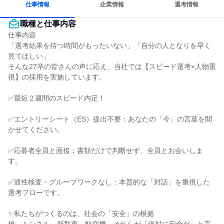
仕事情報
企業情報
選考情報
職種と仕事内容
仕事内容

「選考結果を待つ時間がもったいない」「自分の人となりを早く
見てほしい」

そんな27卒の皆さんの声に応え、当社では【スピード選考×人物重
視】の採用を実施しています。

✅最短２週間のスピード内定！

✅エントリーシート（ES）提出不要：あなたの「今」の言葉を聞
かせてください。

✅応募者全員と面接：書類だけで判断せず、全員とお会いしま
す。

✅適性検査・グループワークなし：本質的な「対話」を重視した
選考フローです。

✨私たちがつくるのは、社会の「安全」の根拠
