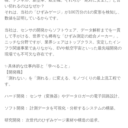
橋、トンネル、新型車、航空機。それらが「絶対に安全だ」と言
い切れるのはなぜか？

それは、当社の「ひずみゲージ」が100万分の1の変形を検知し、
数値を証明しているからです。

当社は、センサの開発からソフトウェア、データ解析までを一貫
して手がける、世界でも稀有な「ひずみ測定の総合メーカー」。

ニッチな分野ですが、業界シェアはトップクラス。安定したイン
フラ関連事業でありながら、EVや航空宇宙といった最先端開発の
現場でも不可欠な存在です。

✨具体的な仕事内容と「学べること」

【開発職】

「測れない」を「測れる」に変える、モノづくりの最上流工程で
す。

ハード開発： センサ（変換器）やデータロガーの電子回路設計。

ソフト開発： 計測データを可視化・分析するシステムの構築。

研究開発： 次世代のひずみゲージ素材や構造の追求。
