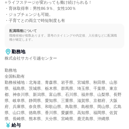
⭐ライフステージが変わっても働け続けられる！

・育休取得率：男性86.9％、女性100％

・ジョブチェンジも可能。

・子育てとの両立で時短制度も有
配属職種について
職種候補が複数あります。選考のタイミングや内定後、入社後などに配属職
種が確定します。
勤務地
株式会社サカイ引越センター

勤務地

全国転勤有

勤務候補地：北海道、青森県、岩手県、宮城県、秋田県、山形
県、福島県、茨城県、栃木県、群馬県、埼玉県、千葉県、東京
都、神奈川県、新潟県、富山県、石川県、福井県、山梨県、長野
県、岐阜県、静岡県、愛知県、三重県、滋賀県、京都府、大阪
府、兵庫県、奈良県、和歌山県、鳥取県、島根県、岡山県、広島
県、山口県、徳島県、香川県、愛媛県、高知県、福岡県、佐賀
県、長崎県、熊本県、大分県、宮崎県、鹿児島県、沖縄県
給与