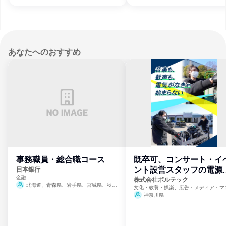
福岡県、佐賀県、長崎県、熊本県、大分
宮崎県、鹿児島県、沖縄県
あなたへのおすすめ
事務職員・総合職コース
既卒可、コンサート・イ
ント設営スタッフの電源
日本銀行
金融
門
株式会社ボルテック
北海道、青森県、岩手県、宮城県、秋田
文化・教養・娯楽、広告・メディア・マ
県、山形県、福島県、茨城県、群馬県、埼玉
ミ、電力・ガス・水道・エネルギー
神奈川県
県、東京都、神奈川県、新潟県、富山県、石
川県、福井県、山梨県、長野県、静岡県、愛
知県、京都府、大阪府、兵庫県、鳥取県、島
根県、岡山県、広島県、山口県、徳島県、香