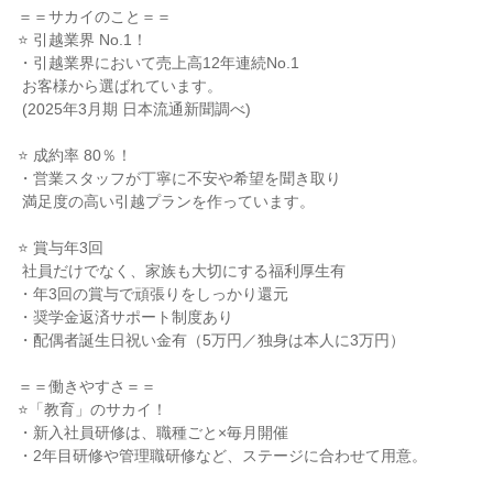
＝＝サカイのこと＝＝

⭐ 引越業界 No.1！

・引越業界において売上高12年連続No.1

 お客様から選ばれています。

 (2025年3月期 日本流通新聞調べ)

⭐ 成約率 80％！

・営業スタッフが丁寧に不安や希望を聞き取り

 満足度の高い引越プランを作っています。

⭐ 賞与年3回

 社員だけでなく、家族も大切にする福利厚生有

・年3回の賞与で頑張りをしっかり還元

・奨学金返済サポート制度あり

・配偶者誕生日祝い金有（5万円／独身は本人に3万円）

＝＝働きやすさ＝＝

⭐「教育」のサカイ！

・新入社員研修は、職種ごと×毎月開催

・2年目研修や管理職研修など、ステージに合わせて用意。
