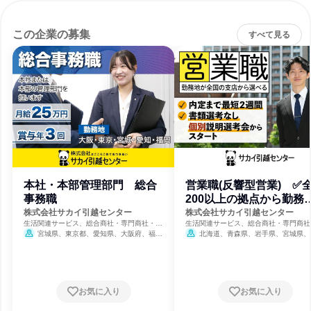
この企業の募集
すべて見る
本社・本部管理部門 総合
営業職(反響型営業) ✅
事務職
200以上の拠点から勤務
選べる
株式会社サカイ引越センター
株式会社サカイ引越センター
生活関連サービス、総合商社・専門商社・卸
生活関連サービス、総合商社・専門商社
売、不動産管理
売、不動産管理
宮城県、東京都、愛知県、大阪府、福岡
北海道、青森県、岩手県、宮城県、
県
県、山形県、福島県、茨城県、栃木県、
県、埼玉県、千葉県、東京都、神奈川県
潟県、富山県、石川県、福井県、山梨県
野県、岐阜県、静岡県、愛知県、三重県
賀県、京都府、大阪府、兵庫県、奈良県
お気に入り
お気に入り
歌山県、鳥取県、島根県、岡山県、広島
山口県、徳島県、香川県、愛媛県、高知