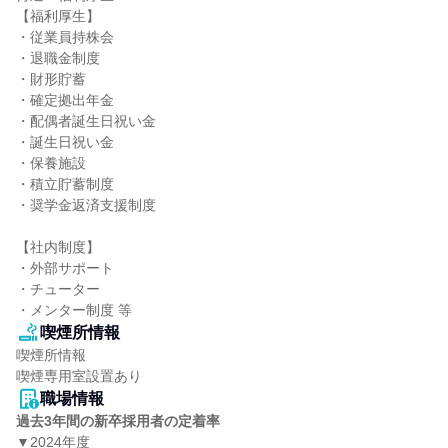
【福利厚生】

・従業員持株会

・退職金制度

・財形貯蓄

・確定拠出年金

・配偶者誕生日祝い金

・誕生日祝い金

・保養施設

・積立貯蓄制度

・奨学金返済支援制度

【社内制度】

・外部サポート

・チューター

・メンター制度 等
喫煙所情報
喫煙所情報

喫煙専用室設置あり
職場情報
過去3年間の新卒採用者の定着率
▼2024年度
