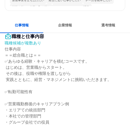
新規事業を立ち上げたい
経営に近い仕事がしたい
チームを統率したい
情熱を持って仕事に取り組む
コミュニケーションが活発
常に新しいものに挑戦
明確な目標を追いかける
若手が裁量を持てる環境
仕事情報
企業情報
選考情報
職種と仕事内容
職種候補が複数あり
仕事内容

＝＝総合職とは＝＝

✅あらゆる経験・キャリアを積むコースです。

 はじめは、営業職からスタート。

 その後は、役職や権限を渡しながら

 実践とともに、経営・マネジメントに挑戦いただきます。

✅転勤可能性有

✅営業職勤務後のキャリアプラン例

・エリアての統括部門

・本社での管理部門

・グループ会社での役員
