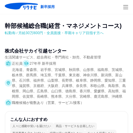
新卒採用
幹部候補総合職(経営・マネジメントコース)
転勤有✅月給30万800円・全員面接・早期キャリア目指す方へ
株式会社サカイ引越センター
生活関連サービス、総合商社・専門商社・卸売、不動産管理
正社員
27年卒 新卒採用
北海道、青森県、岩手県、宮城県、秋田県、山形県、福島県、茨城県、
栃木県、群馬県、埼玉県、千葉県、東京都、神奈川県、新潟県、富山
県、石川県、福井県、山梨県、長野県、岐阜県、静岡県、愛知県、三重
県、滋賀県、京都府、大阪府、兵庫県、奈良県、和歌山県、鳥取県、島
根県、岡山県、広島県、山口県、徳島県、香川県、愛媛県、高知県、福
岡県、佐賀県、長崎県、熊本県、大分県、宮崎県、鹿児島県、沖縄県
職種候補が複数あり（営業、サービス/接客）
こんな人におすすめ
人々に感動や笑いを届けたい
商品・サービスを企画したい