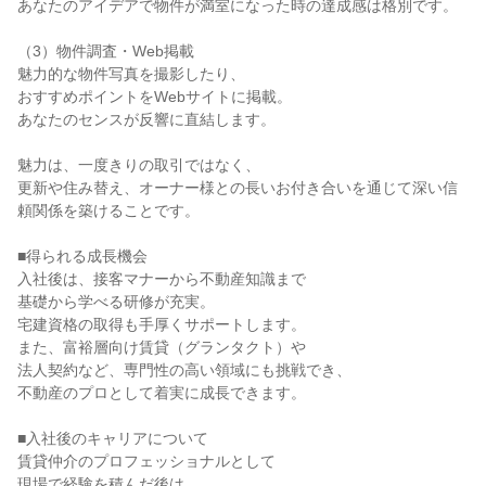
あなたのアイデアで物件が満室になった時の達成感は格別です。

（3）物件調査・Web掲載

魅力的な物件写真を撮影したり、

おすすめポイントをWebサイトに掲載。

あなたのセンスが反響に直結します。

魅力は、一度きりの取引ではなく、

更新や住み替え、オーナー様との長いお付き合いを通じて深い信
頼関係を築けることです。

■得られる成長機会

入社後は、接客マナーから不動産知識まで

基礎から学べる研修が充実。

宅建資格の取得も手厚くサポートします。

また、富裕層向け賃貸（グランタクト）や

法人契約など、専門性の高い領域にも挑戦でき、

不動産のプロとして着実に成長できます。

■入社後のキャリアについて

賃貸仲介のプロフェッショナルとして

現場で経験を積んだ後は、
