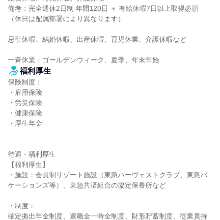
備考：完全週休2日制 年間120日 ＋ 有給休暇7日以上取得必須

（休日は配属部署により異なります）

忌引休暇、結婚休暇、出産休暇、育児休業、介護休暇など

一斉休業：ゴールデンウィーク、夏季、年末年始
福利厚生
保険制度：

・雇用保険

・労災保険

・健康保険

・厚生年金

待遇・福利厚生

【福利厚生】

・施設：会員制リゾート施設（東急ハーヴェストクラブ、東急バ
ケーションズ等）、東急共済組合の協定保養所など

・制度：

確定拠出年金制度、退職金一時金制度、財形貯蓄制度、従業員持