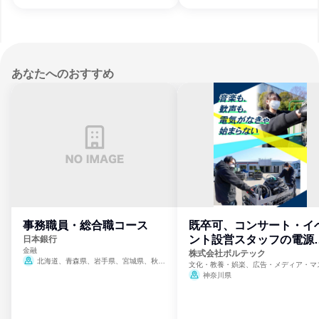
あなたへのおすすめ
事務職員・総合職コース
既卒可、コンサート・イ
ント設営スタッフの電源
日本銀行
金融
門
株式会社ボルテック
北海道、青森県、岩手県、宮城県、秋田
文化・教養・娯楽、広告・メディア・マ
県、山形県、福島県、茨城県、群馬県、埼玉
ミ、電力・ガス・水道・エネルギー
神奈川県
県、東京都、神奈川県、新潟県、富山県、石
川県、福井県、山梨県、長野県、静岡県、愛
知県、京都府、大阪府、兵庫県、鳥取県、島
根県、岡山県、広島県、山口県、徳島県、香