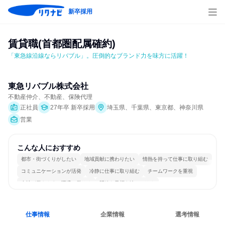
新卒採用
賃貸職(首都圏配属確約)
「東急線沿線ならリバブル」。圧倒的なブランド力を味方に活躍！
東急リバブル株式会社
不動産仲介、不動産、保険代理
正社員
27年卒 新卒採用
埼玉県、千葉県、東京都、神奈川県
営業
こんな人におすすめ
都市・街づくりがしたい
地域貢献に携わりたい
情熱を持って仕事に取り組む
コミュニケーションが活発
冷静に仕事に取り組む
チームワークを重視
女性が働きやすい環境で働ける
明確な目標を追いかける
若手が裁量を持てる環境
人とたくさん会話する
仕事情報
企業情報
選考情報