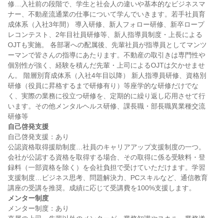
修…入社前の段階で、学生と社会人の違いや基本的なビジネスマ
ナー、不動産流通業の仕事について学んでいきます。若手社員育
成体系（入社3年間） 導入研修、新人フォロー研修、新卒ロープ
レコンテスト、2年目社員研修等、新人指導員制度・上長による
OJTも実施。 各部署への配属後、先輩社員が指導員としてマンツ
ーマンで皆さんの指導にあたります。不動産の取引きは専門性や
個別性が強く、経験を積んだ先輩・上司によるOJTは欠かせませ
ん。 階層別育成体系（入社4年目以降） 新人指導員研修、資格別
研修（役員に昇格するまで研修有り）等座学的な研修だけでな
く、実際の業務に役立つ研修を、定期的に繰り返し応用させて行
います。その他メンタルヘルス研修、課長職・部長職異業種交流
自己啓発支援
自己啓発支援：あり

公認資格取得援助制度…社員のキャリアアップ支援制度の一つ。
会社が公認する資格を取得する場合、その取得に係る受験料・登
録料（一部資格を除く）を会社負担で受けていただけます。学習
支援制度…ビジネス思考、問題解決力、PCスキルなど、通信教育
メンター制度
メンター制度：あり
