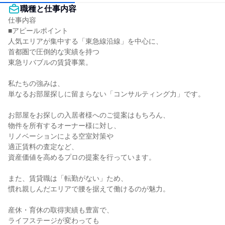
職種と仕事内容
仕事内容

■アピールポイント

人気エリアが集中する「東急線沿線」を中心に、

首都圏で圧倒的な実績を持つ

東急リバブルの賃貸事業。

私たちの強みは、

単なるお部屋探しに留まらない「コンサルティング力」です。

お部屋をお探しの入居者様へのご提案はもちろん、

物件を所有するオーナー様に対し、

リノベーションによる空室対策や

適正賃料の査定など、

資産価値を高めるプロの提案を行っています。

また、賃貸職は「転勤がない」ため、

慣れ親しんだエリアで腰を据えて働けるのが魅力。

産休・育休の取得実績も豊富で、

ライフステージが変わっても
