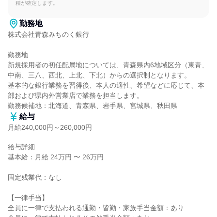
種が確定します。
勤務地
株式会社青森みちのく銀行

勤務地

新規採用者の初任配属地については、青森県内6地域区分（東青、
中南、三八、西北、上北、下北）からの選択制となります。

基本的な銀行業務を習得後、本人の適性、希望などに応じて、本
部および県内外営業店で業務を担当します。

勤務候補地：北海道、青森県、岩手県、宮城県、秋田県
給与
月給240,000円～260,000円
給与詳細

基本給：月給 24万円 〜 26万円

固定残業代：なし

【一律手当】

全員に一律で支払われる通勤・皆勤・家族手当金額：あり
