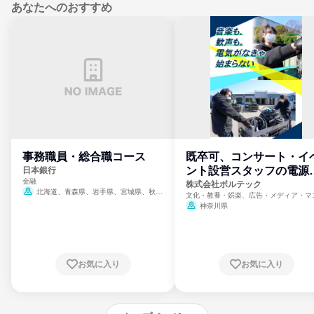
あなたへのおすすめ
事務職員・総合職コース
既卒可、コンサート・イ
ント設営スタッフの電源
日本銀行
金融
門
株式会社ボルテック
北海道、青森県、岩手県、宮城県、秋田
文化・教養・娯楽、広告・メディア・マ
県、山形県、福島県、茨城県、群馬県、埼玉
ミ、電力・ガス・水道・エネルギー
神奈川県
県、東京都、神奈川県、新潟県、富山県、石
川県、福井県、山梨県、長野県、静岡県、愛
知県、京都府、大阪府、兵庫県、鳥取県、島
根県、岡山県、広島県、山口県、徳島県、香
川県、愛媛県、高知県、福岡県、佐賀県、長
お気に入り
お気に入り
崎県、熊本県、大分県、宮崎県、鹿児島県、
沖縄県