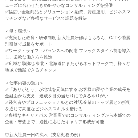
ェーズに合わせたきめ細やかなコンサルティングを提供

✅幅広い金融商品とソリューション:融資、資産運用、ビジネスマ
ッチングなど多様なサービスで課題を解決

＜働く環境＞

✅充実した教育・研修制度:新入社員研修はもちろん、OJTや階層
別研修で成長をサポート

✅ワーク・ライフ・バランスへの配慮:フレックスタイム制を導入
し、柔軟な働き方を推進

✅広域な勤務地:東北・北海道にまたがるネットワークで、様々な
地域で活躍できるチャンス

＜仕事内容の魅力＞

✅「ありがとう」が地域を元気にする:お客様の夢や企業の成長を
金融面から支え、達成を目の当たりにできるやりがい

✅経営者やプロフェッショナルとの対話:企業のトップ層との折衝
を通じて高度なビジネススキルを磨ける

✅多様なキャリアパス:営業店でのコンサルティングから本部での
企画・審査まで、適性に応じたキャリア形成が可能

⏰新入社員一日の流れ（支店勤務の例）
