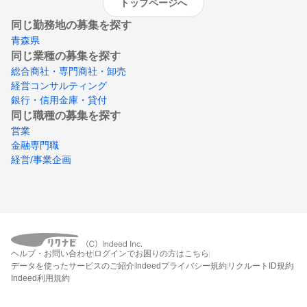
トップページへ
同じ勤務地の募集を探す
青森県
同じ業種の募集を探す
総合商社・専門商社・卸売
経営コンサルティング
銀行・信用金庫・貸付
同じ職種の募集を探す
営業
金融専門職
経営/事業企画
ヘルプ・お問い合わせ
ログインでお困りの方はこちら
データを使ったサービスのご紹介
Indeedプライバシー規約
リクルートID規約
Indeed利用規約
締切：2026年8月23日
エントリー画面へ行く