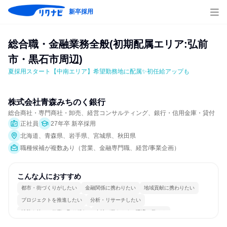
新卒採用
総合職・金融業務全般(初期配属エリア:弘前
市・黒石市周辺)
夏採用スタート【中南エリア】希望勤務地に配属✨初任給アップも
株式会社青森みちのく銀行
総合商社・専門商社・卸売、経営コンサルティング、銀行・信用金庫・貸付
正社員
27年卒 新卒採用
北海道、青森県、岩手県、宮城県、秋田県
職種候補が複数あり（営業、金融専門職、経営/事業企画）
こんな人におすすめ
都市・街づくりがしたい
金融関係に携わりたい
地域貢献に携わりたい
プロジェクトを推進したい
分析・リサーチしたい
情熱を持って仕事に取り組む
女性が働きやすい環境で働ける
長く同じ会社に居続けられる
一つの専門分野を極める
人とたくさん会話する