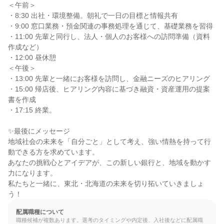
＜午前＞

・8:30 出社・環境整備。朝礼で一日の目標と情報共有

・9:00 窓口業務・預金関連の事務処理を通じて、基礎業務を習得

・11:00 先輩と同行し、法人・個人のお客様への訪問準備（資料
作成など）

・12:00 昼休憩

＜午後＞

・13:00 先輩と一緒にお客様を訪問し、金融ニーズのヒアリング

・15:00 帰店後、ヒアリング内容に基づき融資・資産運用の提案
書を作成

・17:15 終業。

✨最後にメッセージ

地域社会の未来を「自分ごと」として考え、強い情熱を持って行
動できる方を求めています。

あなたの挑戦心とアイデアが、この新しい銀行と、地域を動かす
力になります。

私たちと一緒に、東北・北海道の未来を切り拓いていきましょ
う！
配属職種について
職種候補が複数あります。選考のタイミングや内定後、入社後などに配属職