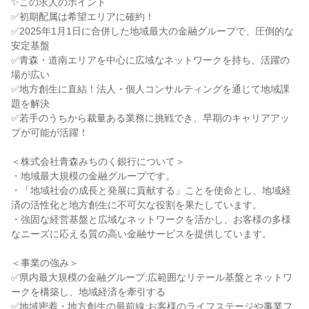
✨この求人のポイント

✅初期配属は希望エリアに確約！

✅2025年1月1日に合併した地域最大の金融グループで、圧倒的な
安定基盤

✅青森・道南エリアを中心に広域なネットワークを持ち、活躍の
場が広い

✅地方創生に直結！法人・個人コンサルティングを通じて地域課
題を解決

✅若手のうちから裁量ある業務に挑戦でき、早期のキャリアアッ
プが可能が活躍！

＜株式会社青森みちのく銀行について＞

・地域最大規模の金融グループです。

・「地域社会の成長と発展に貢献する」ことを使命とし、地域経
済の活性化と地方創生に不可欠な役割を果たしています。

・強固な経営基盤と広域なネットワークを活かし、お客様の多様
なニーズに応える質の高い金融サービスを提供しています。

＜事業の強み＞

✅県内最大規模の金融グループ:広範囲なリテール基盤とネットワ
ークを構築し、地域経済を牽引する

✅地域密着・地方創生の最前線:お客様のライフステージや事業フ