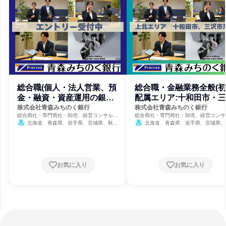
総合職(個人・法人営業、預
総合職・金融業務全般(
金・融資・資産運用の銀行
配属エリア:十和田市・
窓口業務)
市周辺)
株式会社青森みちのく銀行
株式会社青森みちのく銀行
総合商社・専門商社・卸売、経営コンサルテ
総合商社・専門商社・卸売、経営コンサ
ィング、銀行・信用金庫・貸付
ィング、銀行・信用金庫・貸付
北海道、青森県、岩手県、宮城県、秋田
北海道、青森県、岩手県、宮城県、
県
8月23日締切
県
8月23日締切
お気に入り
お気に入り