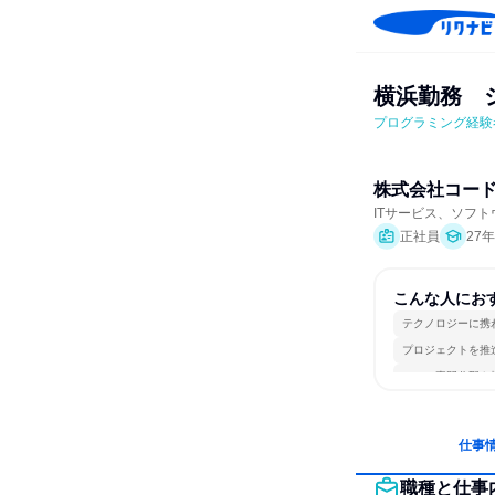
横浜勤務　
プログラミング経験
株式会社コー
ITサービス、ソフ
正社員
27
こんな人にお
テクノロジーに携
プロジェクトを推
一つの専門分野を
仕事
職種と仕事