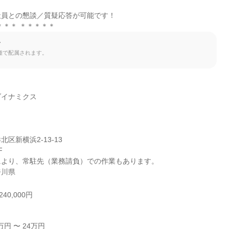
員との懇談／質疑応答が可能です！

＊＊＊ ＊＊＊＊＊
て
種で配属されます。
イナミクス

区新横浜2-13-13



より、常駐先（業務請負）での作業もあります。

奈川県
40,000円
円 〜 24万円
