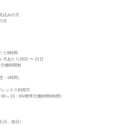
見込みの方

の方

り8時間

月あたり20日 〜 21日

労働時間制

休憩：1時間）

フレックス利用可

00～15：00/標準労働時間8時間）
土日、祝日）
