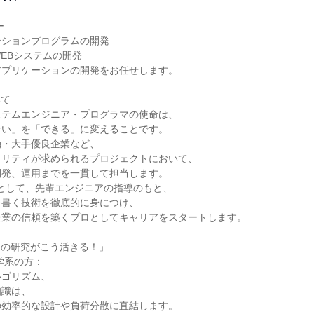


ションプログラムの開発

EBシステムの開発

プリケーションの開発をお任せします。

て

テムエンジニア・プログラマの使命は、

い」を「できる」に変えることです。

・大手優良企業など、

リティが求められるプロジェクトにおいて、

発、運用までを一貫して担当します。

として、先輩エンジニアの指導のもと、

書く技術を徹底的に身につけ、

業の信頼を築くプロとしてキャリアをスタートします。

の研究がこう活きる！」

学系の方：

ゴリズム、

識は、

効率的な設計や負荷分散に直結します。
