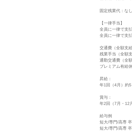
固定残業代：なし
【一律手当】

全員に一律で支払
全員に一律で支払
交通費（全額支給
残業手当（全額支
通勤交通費（全額
プレミアム有給休
昇給：

年1回（4月）約5
賞与：

年2回（7月・12
給与例

短大/専門/高専 
短大/専門/高専 卒