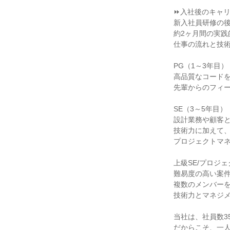
⏩入社後のキャリ
新入社員研修の後
約2ヶ月間の実践
仕事の流れと技術
PG（1～3年目）：
高品質なコードを
先輩からのフィー
SE（3～5年目）：
設計業務や顧客と
技術力に加えて、
プロジェクトマネ
上級SE/プロジェ
難易度の高い案件
複数のメンバーを
技術力とマネジメ
当社は、社員数3
だからこそ、一人