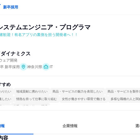
新卒採用
システムエンジニア・プログラマ
者歓迎！有名アプリの裏側を担う開発者へ！！
ドダイナミクス
トウェア開発
年卒 新卒採用
神奈川県
IT
すすめ
わりたい
地域貢献に携わりたい
商品・サービスの魅力を表現したい
商品・サービスを製作
進したい
情熱を持って仕事に取り組む
女性が働きやすい環境で働ける
多様な職種の人と関
極める
若手が裁量を持てる環境
情報
企業情報
選
内容