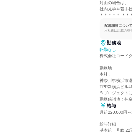
対面の場合は、

社内見学や若手社
＊＊＊＊＊ ＊＊
配属職種につい
入社後は記載の職
勤務地
転勤なし
株式会社コードダ
勤務地

本社：

神奈川県横浜市港北
TPR新横浜ビル4F
※プロジェクトに
勤務候補地：神
給与
月給220,000円～2
給与詳細

基本給：月給 22万