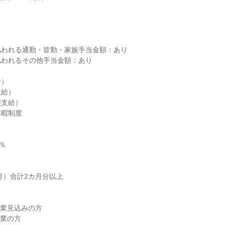


われる通勤・皆勤・家族手当金額：あり

われるその他手当金額：あり

）

給）

支給）

暇制度

％

月）合計2カ月分以上

卒業見込みの方

業の方
