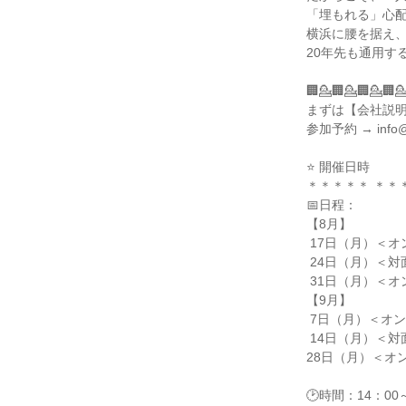
「埋もれる」心配
横浜に腰を据え、
20年先も通用す
🏢💁🏢💁🏢💁🏢💁
まずは【会社説明
参加予約 → info@c
⭐ 開催日時

＊＊＊＊＊ ＊＊＊
📅日程：

【8月】

 17日（月）＜オンライン＞ Zoomにて

 24日（月）＜対面＞ 新横浜本社にて

 31日（月）＜オンライン＞ Zoomにて

【9月】

 7日（月）＜オンライン＞ Zoomにて

 14日（月）＜対面＞ 新横浜本社にて

28日（月）＜オン
🕑時間：14：00～