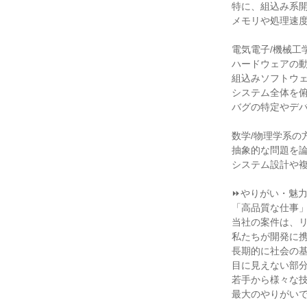
特に、組込み系開
メモリや処理速度
電気電子/機械工
ハードウェアの動
組込みソフトウェ
システム全体を俯
バグの特定やデバ
数学/物理学系の方
抽象的な問題を論
システム設計や複
⏩やりがい・魅力
「高品質な仕事」
当社の案件は、リ
私たちが開発に携
長期的に社会の基
目に見えない部分
若手から様々な技
最大のやりがいで