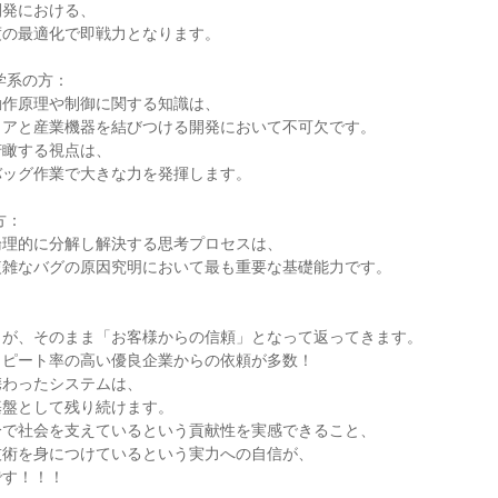
発における、

の最適化で即戦力となります。

学系の方：

作原理や制御に関する知識は、

アと産業機器を結びつける開発において不可欠です。

瞰する視点は、

ッグ作業で大きな力を発揮します。

：

理的に分解し解決する思考プロセスは、

雑なバグの原因究明において最も重要な基礎能力です。



が、そのまま「お客様からの信頼」となって返ってきます。

ピート率の高い優良企業からの依頼が多数！

わったシステムは、

盤として残り続けます。

で社会を支えているという貢献性を実感できること、

術を身につけているという実力への自信が、

す！！！
