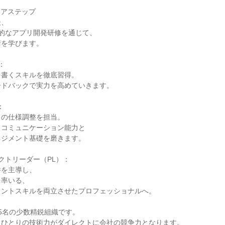
アステップ

、

的なアプリ開発研修を通じて、

を学びます。



書くスキルを徹底習得。

ドバックで実力を高めていきます。



の仕様調整を担当。

コミュニケーション能力と

ジメント基礎を磨きます。

クトリーダー（PL）：

を主導し、

率いる、

ントスキルを両立させたプロフェッショナルへ。

5名の少数精鋭組織です。

ひとりの技術力がダイレクトに会社の競争力となります。
