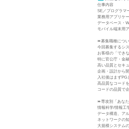
仕事内容

SE／プログラマー
業務用アプリケー
データベース・W
モバイル端末用ア
⏩募集職種につい
今回募集するシス
お客様の「できな
特に官公庁・金融
高い品質とセキュ
企画・設計から開
入社後はまずPG
高品質なコードを
コードの品質で企
⏩専攻別「あなた
情報科学/情報工
データ構造、アル
ネットワークの知
大規模システムの