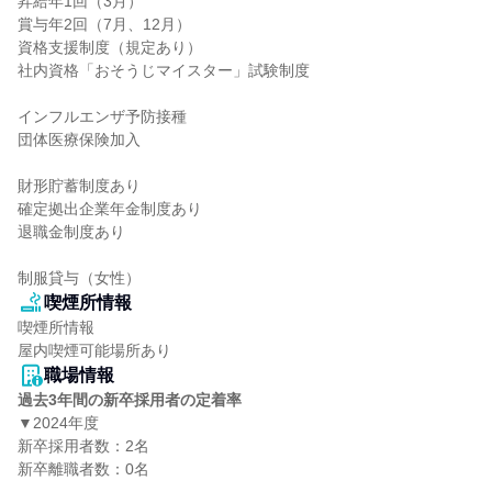
昇給年1回（3月）

賞与年2回（7月、12月）

資格支援制度（規定あり）

社内資格「おそうじマイスター」試験制度

インフルエンザ予防接種

団体医療保険加入

財形貯蓄制度あり

確定拠出企業年金制度あり

退職金制度あり

制服貸与（女性）
喫煙所情報
喫煙所情報

屋内喫煙可能場所あり
職場情報
過去3年間の新卒採用者の定着率
▼2024年度

新卒採用者数：2名

新卒離職者数：0名
