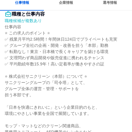
仕事情報
企業情報
選考情報
職種と仕事内容
職種候補が複数あり
仕事内容

⭐ この求人のポイント ⭐

✅ 残業月平均2.5時間！年間休日124日でプライベートも充実

✅ グループ全社の企画・開発・改善を担う「本部」勤務

✅ 転勤なし！東京・日本橋で長くキャリアを築ける環境

✅ 文理問わず商品開発や販売促進に携われるチャンス

✅ 平均勤続年数15.9年！高い定着率が働きやすさの証

⭐ 株式会社サニクリーン（本部）について ⭐

サニクリーングループの「司令塔」として、

グループ全体の運営・管理・サポートを

担う本部です。

「日本を快適にきれいに」という企業目的のもと、

環境にやさしい事業を全国で展開しています。

モップ・マットなどのクリーン関連商品、
