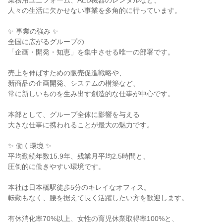
業務用ユニフォーム、AED機器のレンタルなど、

人々の生活に欠かせない事業を多角的に行っています。

✨ 事業の強み ✨

全国に広がるグループの

「企画・開発・知恵」を集中させる唯一の部署です。

売上を伸ばすための販売促進戦略や、

新商品の企画開発、システムの構築など、

常に新しいものを生み出す創造的な仕事が中心です。

本部として、グループ全体に影響を与える

大きな仕事に携われることが最大の魅力です。

✨ 働く環境 ✨

平均勤続年数15.9年、残業月平均2.5時間と、

圧倒的に働きやすい環境です。

本社は日本橋駅徒歩5分のキレイなオフィス。

転勤もなく、腰を据えて長く活躍したい方を歓迎します。

有休消化率70%以上、女性の育児休業取得率100%と、
