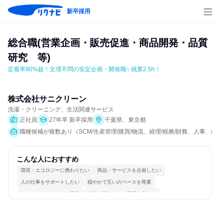
新卒採用
総合職(営業企画・販売促進・商品開発・品質
研究　等)
定着率90%超！文理不問の安定企画・開発職✨残業2.5h！
株式会社サニクリーン
洗濯・クリーニング、生活関連サービス
正社員
27年卒 新卒採用
千葉県、東京都
職種候補が複数あり（SCM/生産管理/購買/物流、経理/税務/財務、人事、
こんな人におすすめ
環境・エコロジーに携わりたい
商品・サービスを企画したい
人の仕事をサポートしたい
穏やかで互いのペースを尊重
コミュニケーションが活発
女性が働きやすい環境で働ける
長く同じ会社に居続けられる
多様な職種の人と関われる
人とたくさん会話する