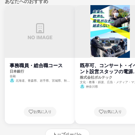
あなたへのおすすめ
事務職員・総合職コース
既卒可、コンサート・イ
ント設営スタッフの電源
日本銀行
金融
門
株式会社ボルテック
北海道、青森県、岩手県、宮城県、秋田
文化・教養・娯楽、広告・メディア・マ
県、山形県、福島県、茨城県、群馬県、埼玉
ミ、電力・ガス・水道・エネルギー
神奈川県
県、東京都、神奈川県、新潟県、富山県、石
川県、福井県、山梨県、長野県、静岡県、愛
知県、京都府、大阪府、兵庫県、鳥取県、島
根県、岡山県、広島県、山口県、徳島県、香
川県、愛媛県、高知県、福岡県、佐賀県、長
お気に入り
お気に入り
崎県、熊本県、大分県、宮崎県、鹿児島県、
沖縄県
トップページへ