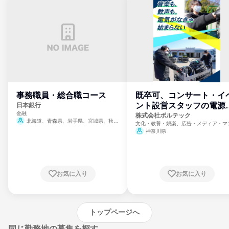
事務職員・総合職コース
既卒可、コンサート・イ
ント設営スタッフの電源
日本銀行
金融
門
株式会社ボルテック
北海道、青森県、岩手県、宮城県、秋田
文化・教養・娯楽、広告・メディア・マ
県、山形県、福島県、茨城県、群馬県、埼玉
ミ、電力・ガス・水道・エネルギー
神奈川県
県、東京都、神奈川県、新潟県、富山県、石
川県、福井県、山梨県、長野県、静岡県、愛
知県、京都府、大阪府、兵庫県、鳥取県、島
根県、岡山県、広島県、山口県、徳島県、香
川県、愛媛県、高知県、福岡県、佐賀県、長
お気に入り
お気に入り
崎県、熊本県、大分県、宮崎県、鹿児島県、
沖縄県
トップページへ
同じ勤務地の募集を探す