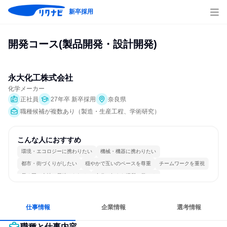
新卒採用
開発コース(製品開発・設計開発)
永大化工株式会社
化学メーカー
正社員
27年卒 新卒採用
奈良県
職種候補が複数あり（製造・生産工程、学術研究）
こんな人におすすめ
環境・エコロジーに携わりたい
機械・機器に携わりたい
都市・街づくりがしたい
穏やかで互いのペースを尊重
チームワークを重視
長く同じ会社に居続けられる
自分の好きな場所で働ける
若手が裁量を持てる環境
人とたくさん会話する
目標に追われず働ける
仕事情報
企業情報
選考情報
職種と仕事内容