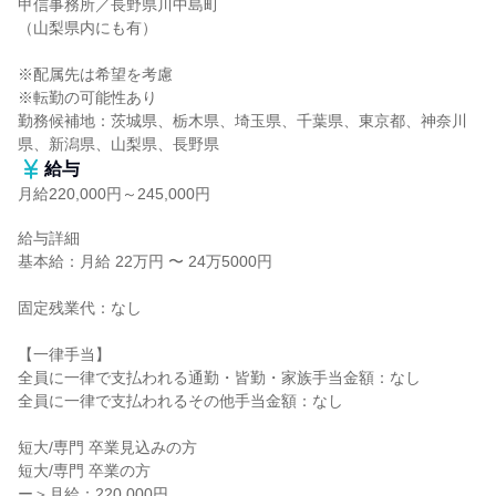
甲信事務所／長野県川中島町

（山梨県内にも有）

※配属先は希望を考慮

※転勤の可能性あり

勤務候補地：茨城県、栃木県、埼玉県、千葉県、東京都、神奈川
県、新潟県、山梨県、長野県
給与
月給220,000円～245,000円
給与詳細

基本給：月給 22万円 〜 24万5000円

固定残業代：なし

【一律手当】

全員に一律で支払われる通勤・皆勤・家族手当金額：なし

全員に一律で支払われるその他手当金額：なし

短大/専門 卒業見込みの方

短大/専門 卒業の方

ー＞月給：220,000円
