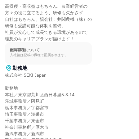
高収穫・高収益はもちろん、農業経営者の

方々の役に立てるよう、研修も欠かさず

自社はもちろん、親会社：井関農機（株）の

研修も受講可能な体制を整備。

社員が安心して成長できる環境があるので

理想のキャリアプランが描けます！
配属職種について
入社後は記載の職種で配属されます。
勤務地
株式会社ISEKI Japan

勤務地

本社／東京都荒川区西日暮里5-3-14

茨城事務所／阿見町

栃木事務所／宇都宮市

埼玉事務所／鴻巣市

千葉事務所／東金市

神奈川事務所／厚木市

新潟事務所／新潟市
