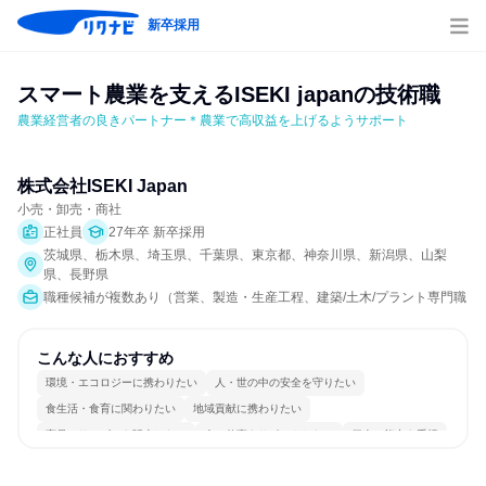
新卒採用
スマート農業を支えるISEKI japanの技術職
農業経営者の良きパートナー＊農業で高収益を上げるようサポート
株式会社ISEKI Japan
小売・卸売・商社
正社員
27年卒 新卒採用
茨城県、栃木県、埼玉県、千葉県、東京都、神奈川県、新潟県、山梨
県、長野県
職種候補が複数あり（営業、製造・生産工程、建築/土木/プラント専門職）
こんな人におすすめ
環境・エコロジーに携わりたい
人・世の中の安全を守りたい
食生活・食育に関わりたい
地域貢献に携わりたい
商品・サービスを販売したい
人の仕事をサポートしたい
個人の能力を重視
長く同じ会社に居続けられる
明確な目標を追いかける