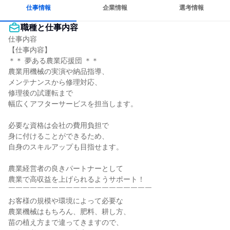
若手が裁量を持てる環境
仕事情報
企業情報
選考情報
職種と仕事内容
仕事内容

【仕事内容】

＊＊ 夢ある農業応援団 ＊＊

農業用機械の実演や納品指導、

メンテナンスから修理対応、

修理後の試運転まで

幅広くアフターサービスを担当します。

必要な資格は会社の費用負担で

身に付けることができるため、

自身のスキルアップも目指せます。

農業経営者の良きパートナーとして

農業で高収益を上げられるようサポート！

￣￣￣￣￣￣￣￣￣￣￣￣￣￣￣￣￣￣￣￣

お客様の規模や環境によって必要な

農業機械はもちろん、肥料、耕し方、

苗の植え方まで違ってきますので、
