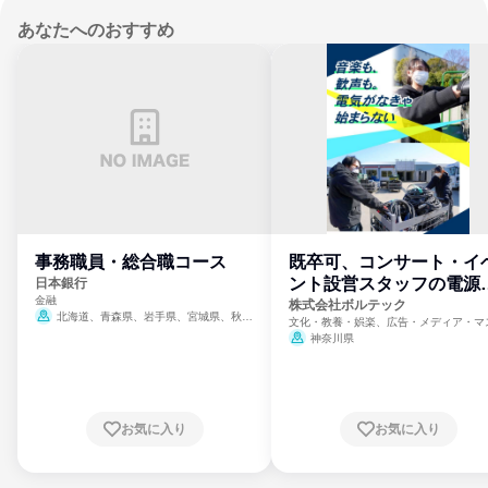
あなたへのおすすめ
事務職員・総合職コース
既卒可、コンサート・イ
ント設営スタッフの電源
日本銀行
金融
門
株式会社ボルテック
北海道、青森県、岩手県、宮城県、秋田
文化・教養・娯楽、広告・メディア・マ
県、山形県、福島県、茨城県、群馬県、埼玉
ミ、電力・ガス・水道・エネルギー
神奈川県
県、東京都、神奈川県、新潟県、富山県、石
川県、福井県、山梨県、長野県、静岡県、愛
知県、京都府、大阪府、兵庫県、鳥取県、島
根県、岡山県、広島県、山口県、徳島県、香
川県、愛媛県、高知県、福岡県、佐賀県、長
お気に入り
お気に入り
崎県、熊本県、大分県、宮崎県、鹿児島県、
沖縄県