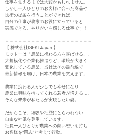
仕事を覚えるまでは大変かもしれません。

しかし一人ひとりのお客様に合った商品や

技術の提案を行うことができれば、

自分の仕事が農家のお役に立っていると

実感できる、やりがいを感じる仕事です！

＝＝＝＝＝＝＝＝＝＝＝＝＝＝＝＝＝＝＝＝

【 株式会社ISEKI Japan 】

モットーは「農業に携わる方を喜ばせる」。

大規模化や企業化推進など、環境が大きく

変化している農業。当社はその最前線で

最新情報を届け、日本の農業を支えます。

農業に携わる人が少しでも幸せになり、

農業に興味を持ってくれる若者が増える…、

そんな未来が私たちが実現したい姿。

だからこそ、経験や社歴にとらわれない

自由な社風を尊重しています。

社員一人ひとりが農業への熱い想いを持ち

お客様を“同志”と考えて行動。
