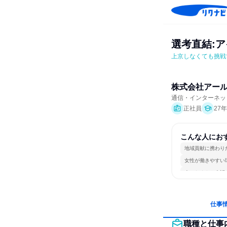
選考直結:
上京しなくても挑戦
株式会社アー
通信・インターネッ
正社員
27
こんな人にお
地域貢献に携わり
女性が働きやすい
人とたくさん会話
仕事
職種と仕事