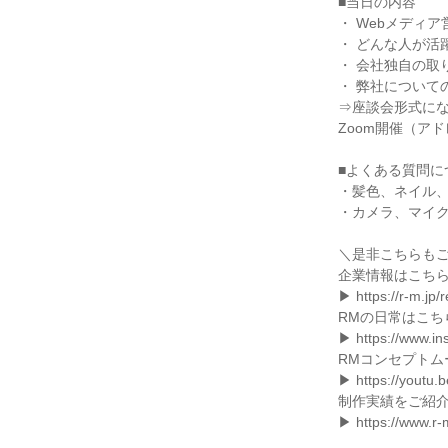
■当日の内容

・ Webメディ
・ どんな人が活
・ 会社独自の取り
・ 弊社についての
⇒座談会形式にな
Zoom開催（ア
■よくある質問に
・髪色、ネイル、
・カメラ、マイク
＼是非こちらもご
企業情報はこちら
▶ https://r-m.jp/re
RMの日常はこちら
▶ https://www.ins
RMコンセプトム
▶ https://youtu
制作実績をご紹介
▶ https://www.r-m