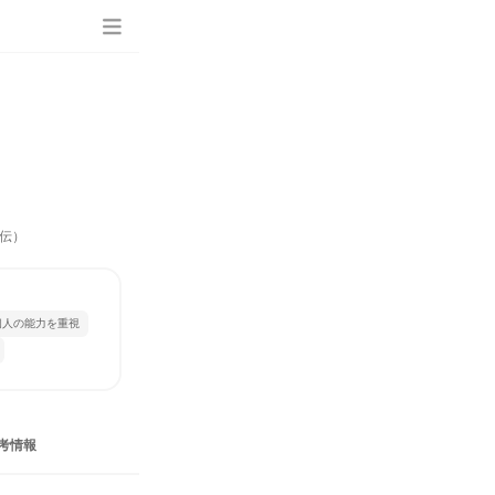
伝）
個人の能力を重視
考情報