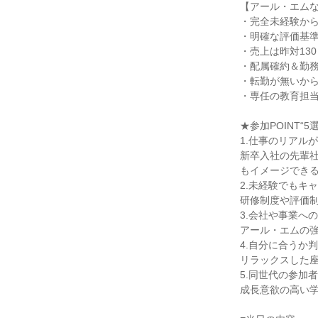
【アール・エムなら
・完全未経験から
・明確な評価基準
・売上は昨対13
・配属確約＆勤務
・転勤が無いから
・専任の教育担当
★参加POINT“5選”
1.仕事のリアルが
新卒入社の先輩社
もイメージできる
2.未経験でもキャ
研修制度や評価制
3.会社や事業への
アール・エムの強
4.自分に合うか判
リラックスした座
5.同世代の参加
成長意欲の高い学