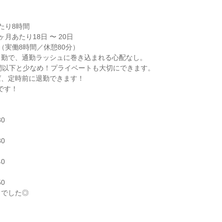
り8時間

月あたり18日 〜 20日

0（実働8時間／休憩80分）

勤で、通勤ラッシュに巻き込まれる心配なし。

間以下と少なめ！プライベートも大切にできます。

、定時前に退勤できます！

す！

0

0

0

0

までした◎