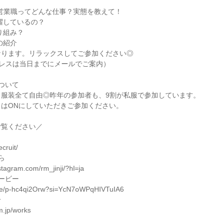
ア営業職ってどんな仕事？実態を教えて！

躍しているの？

組み？

紹介

ります。リラックスしてご参加ください◎

ドレスは当日までにメールでご案内）

ついて

服装全て自由◎昨年の参加者も、9割が私服で参加しています。

はONにしていただきご参加ください。

覧ください／



cruit/



tagram.com/rm_jinji/?hl=ja

ービー

.be/p-hc4qi2Orw?si=YcN7oWPqHIVTuIA6



.jp/works
