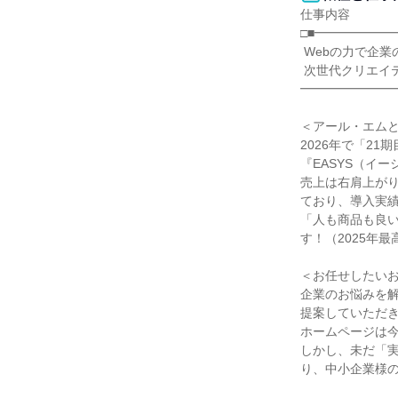
仕事内容

□■━━━━━━
 Webの力で企業の未来をつくる

 次世代クリエイティブカンパニー

━━━━━━━━
＜アール・エムと
2026年で「2
『EASYS（イー
売上は右肩上がり
ており、導入実績
「人も商品も良い
す！（2025年最高
＜お任せしたいお
企業のお悩みを解
提案していただき
ホームページは
しかし、未だ「
り、中小企業様の