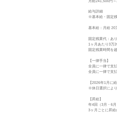
月給241,500円～2
給与詳細

※基本給・固定残
基本給：月給 20万8
固定残業代：あり
1ヶ月あたり3万26
固定残業時間を超
【一律手当】

全員に一律で支払
全員に一律で支払
【2026年1月に
※休日選択により
【昇給】

年4回（3月・6月
3ヶ月ごとに昇給