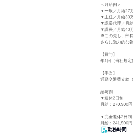
＜月給例＞

▼一般／月給27万9
▼主任／月給30万3
▼課長代理／月給3
▼課長／月給40万
※この先も、部長
さらに魅力的な報
【賞与】

年1回（当社規定
【手当】

通勤交通費支給（
給与例

▼週休2日制

月給：270,90
▼完全週休2日制

月給：241,50
勤務時間