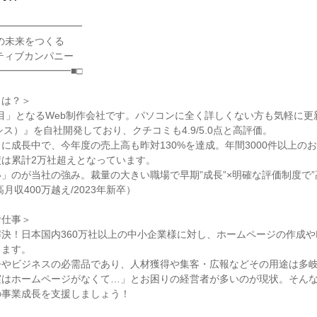
━━━━━━━━━

━━━━━━━■□

は？＞

1期目」となるWeb制作会社です。パソコンに全く詳しくない方も気軽に更
シス）』を自社開発しており、クチコミも4.9/5.0点と高評価。

に成長中で、今年度の売上高も昨対130%を達成。年間3000件以上の
は累計2万社超えとなっています。

」のが当社の強み。裁量の大きい職場で早期”成長”×明確な評価制度で”
月収400万越え/2023年新卒）

仕事＞

決！日本国内360万社以上の中小企業様に対し、ホームページの作成や
ます。

今やビジネスの必需品であり、人材獲得や集客・広報などその用途は多
実はホームページがなくて…」とお困りの経営者が多いのが現状。そん
事業成長を支援しましょう！
