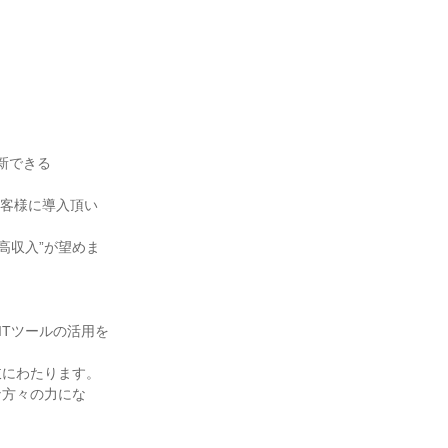
新できる
お客様に導入頂い
高収入”が望めま
ITツールの活用を
岐にわたります。
な方々の力にな