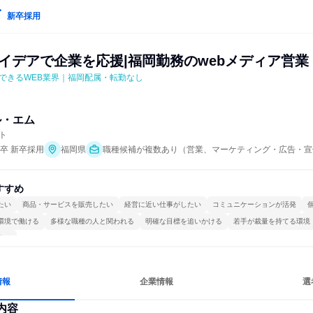
新卒採用
アイデアで企業を応援|福岡勤務のwebメディア営業
できるWEB業界｜福岡配属・転勤なし
ル・エム
ト
年卒 新卒採用
福岡県
職種候補が複数あり（営業、マーケティング・広告・宣
すすめ
たい
商品・サービスを販売したい
経営に近い仕事がしたい
コミュニケーションが活発
環境で働ける
多様な職種の人と関われる
明確な目標を追いかける
若手が裁量を持てる環境
する
情報
企業情報
選
内容