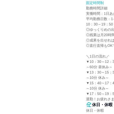
固定時間制
勤務時間詳細

実働時間：1日あた
平均勤務日数：1ヶ
10：30～19：5
◎ゆっくりめの出
◎残業は月20時
◎成果を出せれば
◎直行直帰もOKで
＼1日の流れ／

▼10：30～12：3
～60分 昼休み～

▼13：30～15：3
～10分 休み～

▼15：40～17：4
～10分 休み～

▼17：50～19：5
退勤！お疲れさ
休日・休暇
休日・休暇
