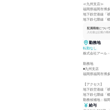
≪九州支店≫

福岡県福岡市博多区祇
地下鉄空港線「祇
地下鉄七隈線「櫛
配属職種につい
入社後は記載の職
勤務地
転勤なし
株式会社アール・
勤務地

■九州支店

福岡県福岡市博多区祇
【アクセス】

地下鉄空港線「祇
地下鉄七隈線「櫛
勤務候補地：福
給与