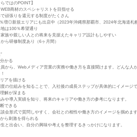
ではのPOINT】

WEB商材のスペシャリストを目指せる

で頑張りを還元する制度がたくさん

0％増◎新規エリアにも出店中（2023年沖縄県那覇市、2024年北海道札幌
地は100％希望通り

家族や親しい人との将来を見据えたキャリア設計もしやすい

から研修制度あり（6ヶ月間）



分かる

員から、Webメディア営業の実務や働き方を直接聞けます。どんな人
！

リアを描ける

度の仕組みを知ることで、入社後の成長ステップが具体的にイメージで
理解が深まる

みや導入実績を知り、将来のキャリアや働き方の参考になります。

断できる

談会形式で質問しやすく、会社との相性や働き方のイメージを掴めます
者から刺激を得られる

生と出会い、自分の興味や考えを整理するきっかけになります。
