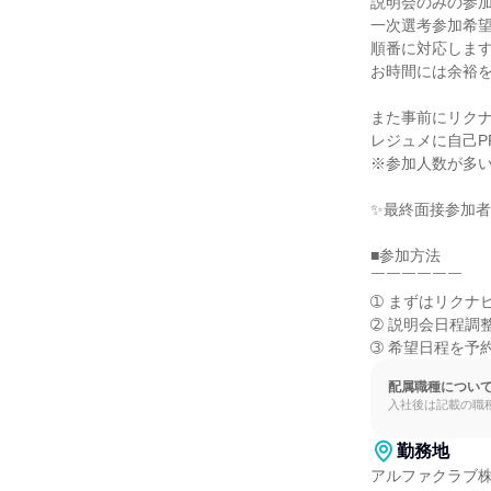
説明会のみの参加
一次選考参加希望
順番に対応します
お時間には余裕を
また事前にリクナ
レジュメに自己P
※参加人数が多い
✨最終面接参加者
■参加方法

￣￣￣￣￣￣

➀ まずはリクナ
➁ 説明会日程調
➂ 希望日程を予
配属職種につい
入社後は記載の職
勤務地
アルファクラブ株