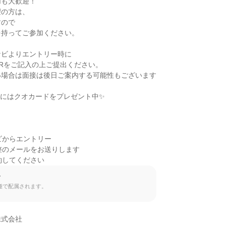
も大歓迎！

の方は、

ので

持ってご参加ください。

ビよりエントリー時に

Rをご記入の上ご提出ください。

場合は面接は後日ご案内する可能性もございます

にはクオカードをプレゼント中✨

ビからエントリー

整のメールをお送りします

約してください
て
種で配属されます。
式会社
