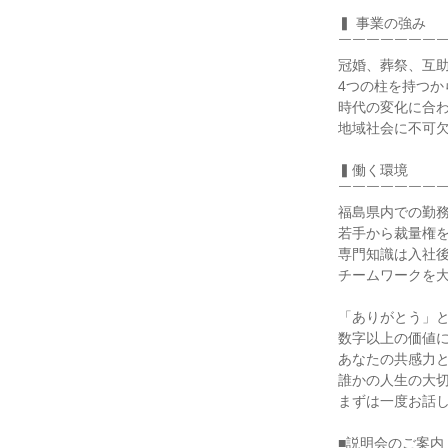
▍ 事業の強み

￣￣￣￣￣￣￣￣
冠婚、葬祭、互助
4つの柱を持つか
時代の変化に合わ
地域社会に不可欠
▍働く環境

￣￣￣￣￣￣￣￣
福島県内での勤務
若手から裁量権を
専門知識は入社後
チームワークを大
「ありがとう」と
数字以上の価値に
あなたの共感力と
誰かの人生の大切
まずは一度お話し
■説明会のご案内
