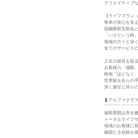
クリエイティブな
【ライフプラン（
将来の安心を支え
冠婚葬祭互助会と
「いざという時」
地域の方々と深く
全てのサービスの
人生の節目を彩る
お客様の「感動」
映画『ほどなく、
世界観を自らの手
深く責任と誇りの
▍アルファクラブ
￣￣￣￣￣￣￣￣
福島県郡山市を拠
トータルライフサ
地域のお客様に長
確固たる信頼を築