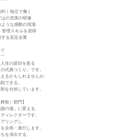
確約！地元で働く

ではの充実の研修

のような感動の現場

・管理スキルを習得

羅する安定企業

て

￣

人生の節目を彩る

の式典づくり」です。

えるかもしれませんが、

戦できる、

割を分担しています。

葬祭）部門】

謝の場」に変える、

ディレクターです。

アリングし、

を企画・進行します。

ちを演出する、
