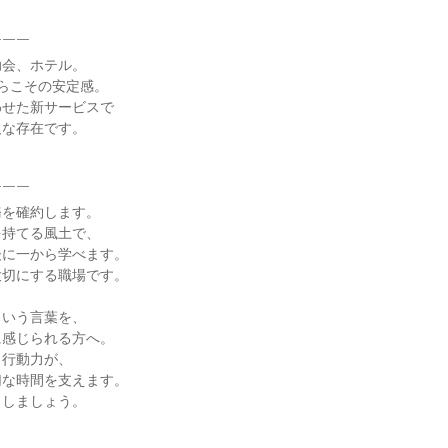
￣￣

会、ホテル。

らこその安定感。

せた新サービスで

な存在です。

￣￣

を確約します。

持てる風土で、

に一から学べます。

切にする職場です。

いう言葉を、

感じられる方へ。

行動力が、

な時間を支えます。

しましょう。
