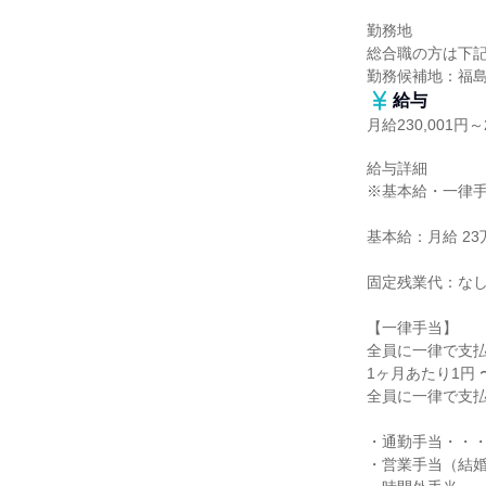
勤務地

総合職の方は下記
勤務候補地：福
給与
月給230,001円～2
給与詳細

※基本給・一律手
基本給：月給 23万
固定残業代：なし
【一律手当】

全員に一律で支払
1ヶ月あたり1円 〜 
全員に一律で支払
・通勤手当・・・
・営業手当（結婚