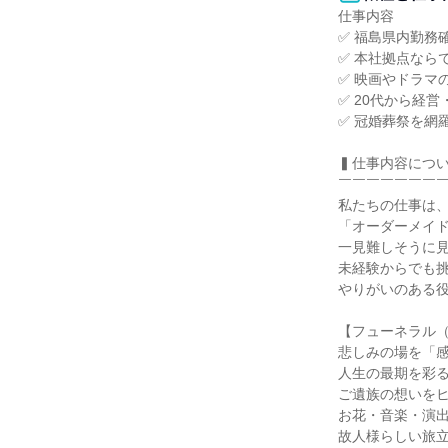
仕事内容

✅ 福島県内勤務
✅ 本社拠点なら
✅ 映画やドラマ
✅ 20代から経営
✅ 冠婚葬祭を網
▍仕事内容につい
￣￣￣￣￣￣￣￣
私たちの仕事は、
「オーダーメイド
一見難しそうに見
未経験からでも挑
やりがいのある役
【フューネラル（
悲しみの場を「感
人生の最期を彩る
ご遺族の想いをヒ
お花・音楽・演出
故人様らしい旅立