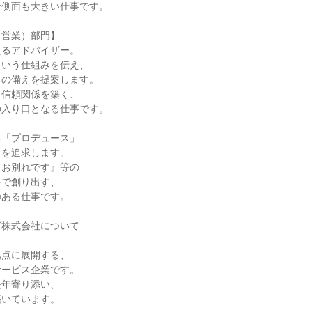
側面も大きい仕事です。

営業）部門】

るアドバイザー。

いう仕組みを伝え、

の備えを提案します。

信頼関係を築く、

入り口となる仕事です。

「プロデュース」

を追求します。

お別れです』等の

で創り出す、

ある仕事です。

株式会社について

￣￣￣￣￣￣￣￣

点に展開する、

ービス企業です。

年寄り添い、

いています。
