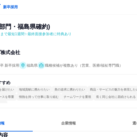
新卒採用
部門・福島県確約)
定まで最短1週間✨最終面接参加者に特典あり
ブ株式会社
年卒 新卒採用
福島県
職種候補が複数あり（営業、医療/福祉専門職）
すすめ
を届けたい
地域貢献に携わりたい
美の追求に携わりたい
商品・サービスの魅力を表現した
ースを尊重
情熱を持って仕事に取り組む
チームワークを重視
長く同じ会社に居続けられる
ける
情報
企業情報
選
内容