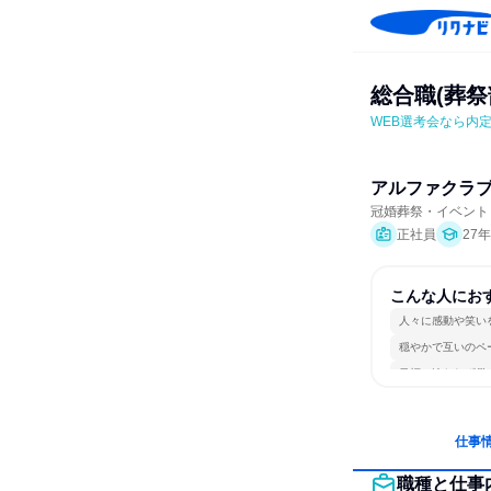
総合職(葬祭
WEB選考会なら内
アルファクラ
冠婚葬祭・イベント
正社員
27
こんな人にお
人々に感動や笑い
穏やかで互いのペ
目標に追われず働
仕事
職種と仕事