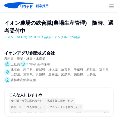
新卒採用
イオン農場の総合職(農場生産管理)　随時、選
考受付中
イオン（AEON）の100％子会社/イオングループ/農業
イオンアグリ創造株式会社
農耕業、農業・林業・水産業
正社員
27年卒 新卒採用
北海道、岩手県、茨城県、栃木県、埼玉県、千葉県、石川県、福井県、
山梨県、三重県、兵庫県、島根県、広島県、徳島県、大分県
農林水産鉱業職種
こんな人におすすめ
食生活・食育に関わりたい
地域貢献に携わりたい
商品・サービスを製作したい
プロジェクトを推進したい
情熱を持って仕事に取り組む
コミュニケーションが活発
チームワークを重視