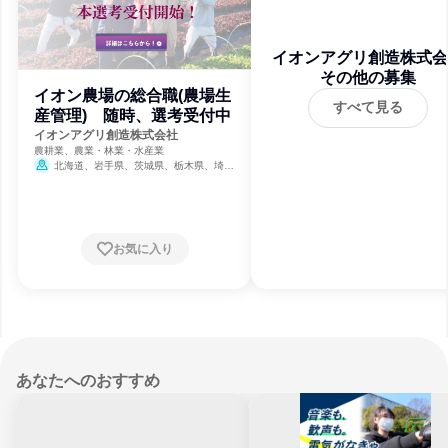
イオンアグリ創造株式会
その他の募集
イオン農場の総合職(農場生
すべて見る
産管理) 随時、選考受付中
イオンアグリ創造株式会社
農耕業、農業・林業・水産業
北海道、岩手県、茨城県、栃木県、埼玉
県、千葉県、石川県、福井県、山梨県、三重
県、兵庫県、島根県、広島県、徳島県、大分
県
お気に入り
あなたへのおすすめ