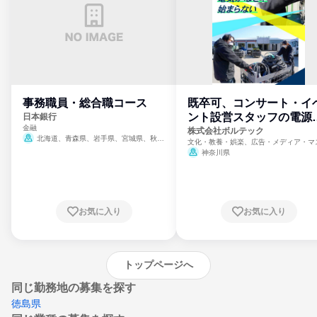
事務職員・総合職コース
既卒可、コンサート・イ
ント設営スタッフの電源
日本銀行
金融
門
株式会社ボルテック
北海道、青森県、岩手県、宮城県、秋田
文化・教養・娯楽、広告・メディア・マ
県、山形県、福島県、茨城県、群馬県、埼玉
ミ、電力・ガス・水道・エネルギー
神奈川県
県、東京都、神奈川県、新潟県、富山県、石
川県、福井県、山梨県、長野県、静岡県、愛
知県、京都府、大阪府、兵庫県、鳥取県、島
根県、岡山県、広島県、山口県、徳島県、香
川県、愛媛県、高知県、福岡県、佐賀県、長
お気に入り
お気に入り
崎県、熊本県、大分県、宮崎県、鹿児島県、
沖縄県
トップページへ
同じ勤務地の募集を探す
徳島県