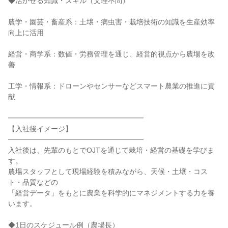
◆活かせる知識・スキル（文理不問）

農学・園芸・畜産系：土壌・病虫害・栽培技術の知識を生産効率
向上に活用

経営・商学系：数値・労務管理を通じ、経営的視点から農場を改
善

工学・情報系：ドローンやセンサーなどスマート農業の推進に貢
献

━━━━━━━━━━━━━━━━━━━

【入社後イメージ】

━━━━━━━━━━━━━━━━━━━

入社後は、先輩のもとでOJTを通じて栽培・経営の基礎を学びま
す。

農場スタッフとして現場経験を積みながら、天候・土壌・コス
ト・品質などの

「経営データ」をもとに農業を科学的にマネジメントする力を養
います。

◆1日のスケジュール例（農場長）
