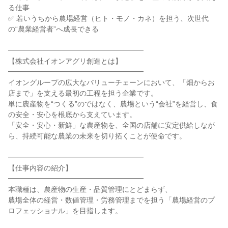
る仕事

✅ 若いうちから農場経営（ヒト・モノ・カネ）を担う、次世代
の“農業経営者”へ成長できる

━━━━━━━━━━━━━━━━━━━

【株式会社イオンアグリ創造とは】

━━━━━━━━━━━━━━━━━━━

イオングループの広大なバリューチェーンにおいて、「畑からお
店まで」を支える最初の工程を担う企業です。

単に農産物を“つくる”のではなく、農場という“会社”を経営し、食
の安全・安心を根底から支えています。

「安全・安心・新鮮」な農産物を、全国の店舗に安定供給しなが
ら、持続可能な農業の未来を切り拓くことが使命です。

━━━━━━━━━━━━━━━━━━━

【仕事内容の紹介】

━━━━━━━━━━━━━━━━━━━

本職種は、農産物の生産・品質管理にとどまらず、

農場全体の経営・数値管理・労務管理までを担う「農場経営のプ
ロフェッショナル」を目指します。
