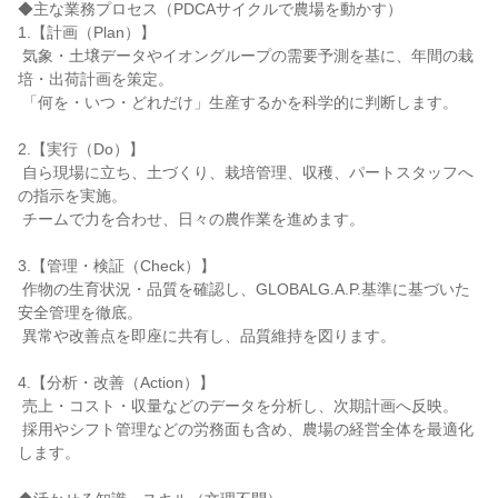
◆主な業務プロセス（PDCAサイクルで農場を動かす）

1.【計画（Plan）】

 気象・土壌データやイオングループの需要予測を基に、年間の栽
培・出荷計画を策定。

 「何を・いつ・どれだけ」生産するかを科学的に判断します。

2.【実行（Do）】

 自ら現場に立ち、土づくり、栽培管理、収穫、パートスタッフへ
の指示を実施。

 チームで力を合わせ、日々の農作業を進めます。

3.【管理・検証（Check）】

 作物の生育状況・品質を確認し、GLOBALG.A.P.基準に基づいた
安全管理を徹底。

 異常や改善点を即座に共有し、品質維持を図ります。

4.【分析・改善（Action）】

 売上・コスト・収量などのデータを分析し、次期計画へ反映。

 採用やシフト管理などの労務面も含め、農場の経営全体を最適化
します。
