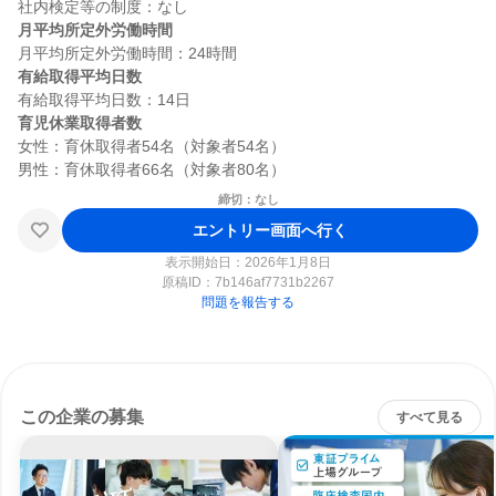
月平均所定外労働時間
有給取得平均日数
育児休業取得者数
女性：育休取得者54名（対象者54名）

締切：なし
エントリー画面へ行く
表示開始日：2026年1月8日
原稿ID：
7b146af7731b2267
問題を報告する
この企業の募集
すべて見る