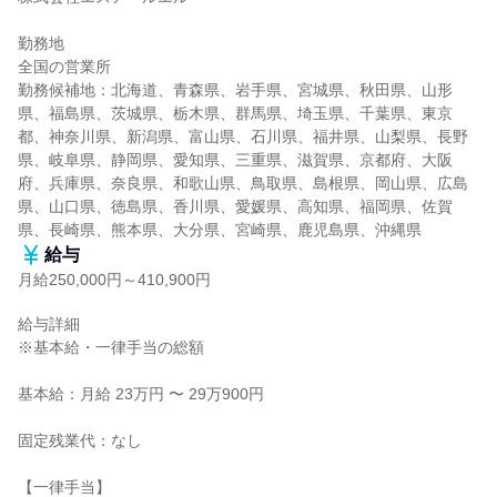
勤務地

全国の営業所

勤務候補地：北海道、青森県、岩手県、宮城県、秋田県、山形
県、福島県、茨城県、栃木県、群馬県、埼玉県、千葉県、東京
都、神奈川県、新潟県、富山県、石川県、福井県、山梨県、長野
県、岐阜県、静岡県、愛知県、三重県、滋賀県、京都府、大阪
府、兵庫県、奈良県、和歌山県、鳥取県、島根県、岡山県、広島
県、山口県、徳島県、香川県、愛媛県、高知県、福岡県、佐賀
県、長崎県、熊本県、大分県、宮崎県、鹿児島県、沖縄県
給与
月給250,000円～410,900円
給与詳細

※基本給・一律手当の総額

基本給：月給 23万円 〜 29万900円

固定残業代：なし

【一律手当】
