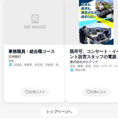
事務職員・総合職コース
既卒可、コンサート・イ
ント設営スタッフの電源
日本銀行
金融
門
株式会社ボルテック
北海道、青森県、岩手県、宮城県、秋田
文化・教養・娯楽、広告・メディア・マ
県、山形県、福島県、茨城県、群馬県、埼玉
ミ、電力・ガス・水道・エネルギー
神奈川県
県、東京都、神奈川県、新潟県、富山県、石
川県、福井県、山梨県、長野県、静岡県、愛
知県、京都府、大阪府、兵庫県、鳥取県、島
根県、岡山県、広島県、山口県、徳島県、香
川県、愛媛県、高知県、福岡県、佐賀県、長
お気に入り
お気に入り
崎県、熊本県、大分県、宮崎県、鹿児島県、
沖縄県
トップページへ