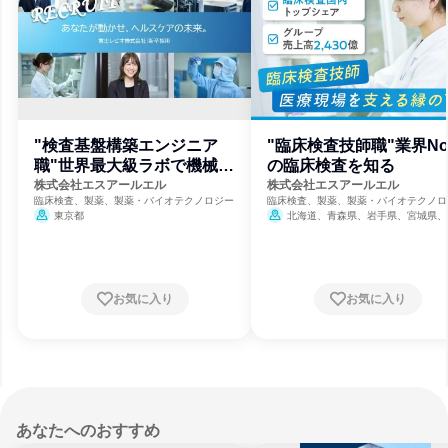
"検査基盤構築エンジニア
"臨床検査技師職"業界No
職"世界最大級ラボで機械の
の臨床検査を知る
保守点検を
株式会社エスアールエル
株式会社エスアールエル
臨床検査、製薬、製薬・バイオテクノロジー
臨床検査、製薬、製薬・バイオテクノロ
東京都
北海道、青森県、岩手県、宮城県、
県、山形県、福島県、茨城県、栃木県、
県、埼玉県、千葉県、東京都、神奈川県
潟県、富山県、石川県、福井県、山梨県
野県、岐阜県、静岡県、愛知県、三重県
賀県、京都府、大阪府、兵庫県、奈良県
お気に入り
お気に入り
歌山県、鳥取県、島根県、岡山県、広島
山口県、徳島県、香川県、愛媛県、高知
福岡県、佐賀県、長崎県、熊本県、大分
宮崎県、鹿児島県、沖縄県
あなたへのおすすめ