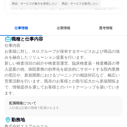
商品・サービスの魅力を表現したい
商品・サービスを販売したい
多様な職種の人と関われる
明確な目標を追いかける
一つの専門分野を極める
若手が裁量を持てる環境
人とたくさん会話する
仕事情報
企業情報
選考情報
職種と仕事内容
仕事内容

お客様に対し、H.U.グループが保有するサービスおよび商品の強
みを融合したソリューション提案を行います。

新しい検査項目の紹介や検査室運営、臨床検査薬・検査機器の導
入提案の他、病院業務の効率化を総合的にサポートする院内業務
の受託や、新規開業におけるゾーニングの相談対応など、幅広い
営業活動を行います。既存のお客様との取引拡大から新規開拓ま
で、情報提供を通してお客様とのパートナーシップを築いていき
ます。
配属職種について
入社後は記載の職種で配属されます。
勤務地
株式会社エスアールエル
