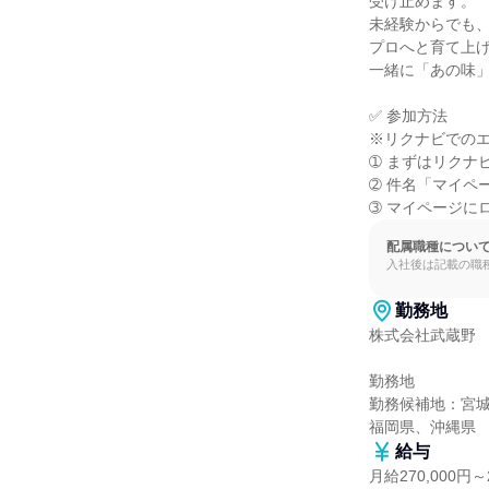
受け止めます。

未経験からでも、
プロへと育て上げ
一緒に「あの味」
✅ 参加方法

※リクナビでのエ
➀ まずはリクナ
➁ 件名「マイペ
➂ マイページに
配属職種につい
入社後は記載の職
勤務地
株式会社武蔵野

勤務地

勤務候補地：宮
福岡県、沖縄県
給与
月給270,000円～2