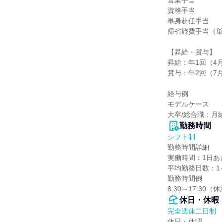
営業手当

資格手当

単身赴任手当

帰省旅費手当（単
【昇給・賞与】

昇給：年1回（4月
賞与：年2回（7月
給与例

モデルケース

大卒/総合職：月
勤務時間
シフト制
勤務時間詳細

実働時間：1日あた
平均勤務日数：1ヶ
勤務時間例

8:30～17:30
休日・休暇
完全週休二日制
休日・休暇
