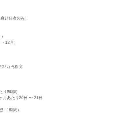
身赴任者のみ）

）

・12月）

給27万円程度
り8時間

月あたり20日 〜 21日

（休憩：1時間）