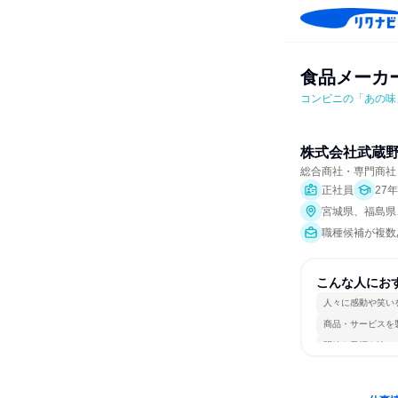
食品メーカ
コンビニの「あの味
株式会社武蔵
総合商社・専門商社
正社員
27
宮城県、福島県
職種候補が複数
こんな人にお
人々に感動や笑い
商品・サービスを
明確な目標を追い