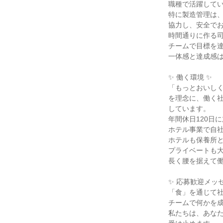
職種で活躍してい
特に製造管理は、
協力し、安全でお
時間通りに作る司
チームで目標を達
一体感と達成感は
✨ 働く環境 ✨

「もっとおいしく
を理念に、働く社
しています。

年間休日120日に
ホテル事業で自社
ホテルも保養所と
プライベートも大
長く腰を据えて働
✨ 応募歓迎メッセ
「食」を通じて社
チームで何かを成
私たちは、あなた