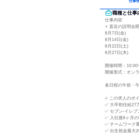
仕事
職種と仕事
仕事内容

⭐ 直近の説明会開
8月7日(金)

8月14日(金)

8月22日(土)

8月27日(木)

開催時間：10:00〜1
開催形式：オンラ
各日程の午前・午
⭐ この求人のポイン
✅ 大卒初任給27
✅ セブン-イレ
✅ 入社後8ヶ月
✅ チームワーク
✅ 出生祝金最大2