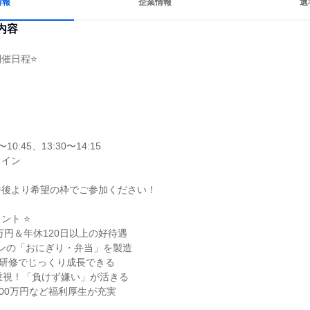
情報
企業情報
選
内容
催日程⭐

0:45、13:30〜14:15

イン

後より希望の枠でご参加ください！

ト ⭐

万円＆年休120日以上の好待遇

ブンの「おにぎり・弁当」を製造

の研修でじっくり成長できる

重視！「負けず嫌い」が活きる

00万円など福利厚生が充実
