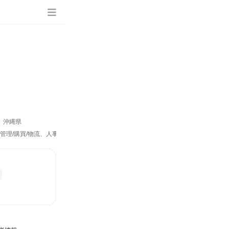
、沖縄県
理/購買/物流、人事、総務、IT、建築/土木/プラント専門職、商品企画）