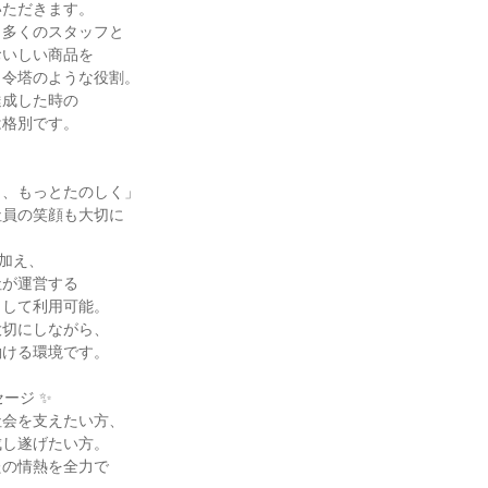
ただきます。

多くのスタッフと

いしい商品を

令塔のような役割。

成した時の

格別です。

、もっとたのしく」

員の笑顔も大切に

加え、

が運営する

して利用可能。

切にしながら、

ける環境です。

ージ ✨

会を支えたい方、

し遂げたい方。

の情熱を全力で
