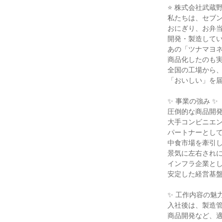
⭐ 株式会社武蔵野
私たちは、セブン
おにぎり、お弁当
開発・製造してい
あの「ツナマヨネ
商品化したのも実
全国の工場から、
「おいしい」を届
✨ 事業の強み ✨

圧倒的な商品開発
大手コンビニエン
パートナーとして
中食市場を牽引し
景気に左右されに
インフラ企業とし
安定した経営基盤
✨ 工作内容の魅力 
入社後は、製造管
商品開発など、適