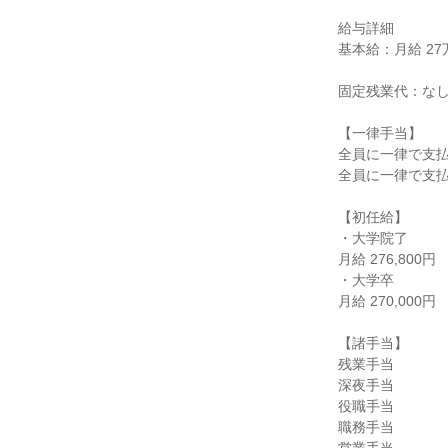
給与詳細

基本給：月給 27万円
固定残業代：なし
【一律手当】

全員に一律で支払
全員に一律で支払
【初任給】

・大学院了

月給 276,800円

・大学卒

月給 270,000円

【諸手当】

残業手当

深夜手当

役職手当

職務手当
