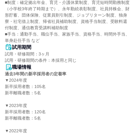
■制度：確定拠出年金、育児・介護休業制度、育児短時間勤務制度
（小学校3年終了時期まで）、永年勤続表彰制度、社員持株会、財
形貯蓄、団体保険、従業員割引制度、ジョブリターン制度、独身
寮・社宅借上制度、帰省社員補助制度、資格手当制度、受験料還
付制度、通信教育受講料補助制度

■手当：通勤手当、職位手当、家族手当、資格手当、時間外手当、
単身赴任手当 など
試用期間
試用・研修期間：3ヶ月

職場情報
過去3年間の新卒採用者の定着率
▼2024年度

新卒採用者数：105名

新卒離職者数：5名

▼2023年度

新卒採用者数：120名

新卒離職者数：5名

▼2022年度
