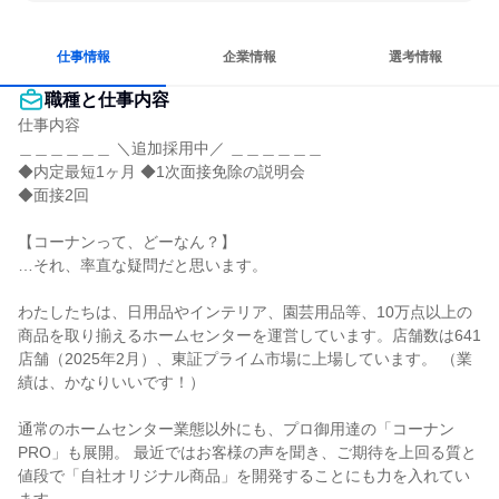
穏やかで互いのペースを尊重
冷静に仕事に取り組む
女性が働きやすい環境で働ける
長く同じ会社に居続けられる
仕事情報
企業情報
選考情報
職種と仕事内容
仕事内容

＿＿＿＿＿＿ ＼追加採用中／ ＿＿＿＿＿＿

◆内定最短1ヶ月 ◆1次面接免除の説明会

◆面接2回

【コーナンって、どーなん？】

…それ、率直な疑問だと思います。

わたしたちは、日用品やインテリア、園芸用品等、10万点以上の
商品を取り揃えるホームセンターを運営しています。店舗数は641
店舗（2025年2月）、東証プライム市場に上場しています。 （業
績は、かなりいいです！）

通常のホームセンター業態以外にも、プロ御用達の「コーナン
PRO」も展開。 最近ではお客様の声を聞き、ご期待を上回る質と
値段で「自社オリジナル商品」を開発することにも力を入れてい