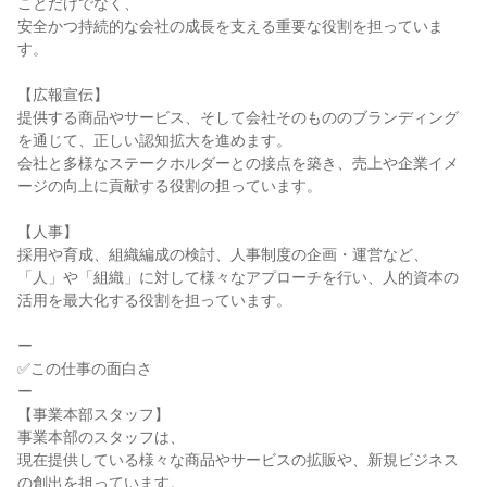
ことだけでなく、

安全かつ持続的な会社の成長を支える重要な役割を担っていま
す。

【広報宣伝】

提供する商品やサービス、そして会社そのもののブランディング
を通じて、正しい認知拡大を進めます。

会社と多様なステークホルダーとの接点を築き、売上や企業イメ
ージの向上に貢献する役割の担っています。

【人事】

採用や育成、組織編成の検討、人事制度の企画・運営など、

「人」や「組織」に対して様々なアプローチを行い、人的資本の
活用を最大化する役割を担っています。

ー

✅この仕事の面白さ

ー

【事業本部スタッフ】

事業本部のスタッフは、

現在提供している様々な商品やサービスの拡販や、新規ビジネス
の創出を担っています。
