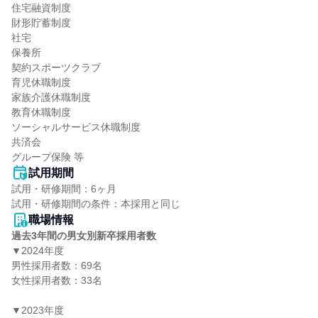
住宅融資制度

財形貯蓄制度

社宅

保養所

契約スポーツクラブ

育児休職制度

家族介護休職制度

教育休職制度

ソーシャルサービス休職制度

共済会

グループ保険 等
試用期間
試用・研修期間：6ヶ月

職場情報
過去3年間の男女別新卒採用者数
▼2024年度

男性採用者数：69名

女性採用者数：33名

▼2023年度
