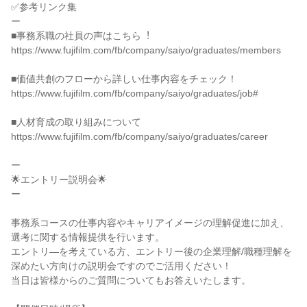
✅参考リンク集

ー

■事務系職の社員の声はこちら︕

https://www.fujifilm.com/fb/company/saiyo/graduates/members

■価値共創のフローから詳しい仕事内容をチェック！

https://www.fujifilm.com/fb/company/saiyo/graduates/job#

■人材育成の取り組みについて

https://www.fujifilm.com/fb/company/saiyo/graduates/career

ー

🌟エントリー説明会🌟

ー

事務系コースの仕事内容やキャリアイメージの理解促進に加え、
選考に関する情報提供を行います。

エントリ―を考えている方、エントリー後の企業理解/職種理解を
深めたい方向けの説明会ですのでご活用ください！

当日は皆様からのご質問についてもお答えいたします。
