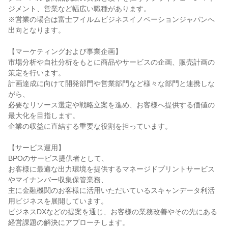
ジメント、営業など幅広い職種があります。

※営業の場合は富士フイルムビジネスイノベーションジャパンへ
出向となります。

【マーケティングおよび事業企画】

市場分析や自社分析をもとに商品やサービスの企画、販売計画の
策定を行います。

計画達成に向けて開発部門や営業部門など様々な部門と連携しな
がら、

必要なリソース選定や戦略立案を進め、お客様へ提供する価値の
最大化を目指します。

企業の収益に直結する重要な役割を担っています。

【サービス運用】

BPOのサービス提供者として、

お客様に最適な出力環境を提供するマネージドプリントサービス
やマイナンバー収集保管業務、

主に金融機関のお客様に活用いただいているスキャンデータ利活
用ビジネスを展開しています。

ビジネスDXなどの提案を通じ、お客様の業務改善やその先にある
経営課題の解決にアプローチします。
