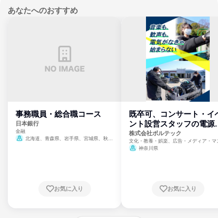
あなたへのおすすめ
事務職員・総合職コース
既卒可、コンサート・イ
ント設営スタッフの電源
日本銀行
金融
門
株式会社ボルテック
北海道、青森県、岩手県、宮城県、秋田
文化・教養・娯楽、広告・メディア・マ
県、山形県、福島県、茨城県、群馬県、埼玉
ミ、電力・ガス・水道・エネルギー
神奈川県
県、東京都、神奈川県、新潟県、富山県、石
川県、福井県、山梨県、長野県、静岡県、愛
知県、京都府、大阪府、兵庫県、鳥取県、島
根県、岡山県、広島県、山口県、徳島県、香
川県、愛媛県、高知県、福岡県、佐賀県、長
お気に入り
お気に入り
崎県、熊本県、大分県、宮崎県、鹿児島県、
沖縄県