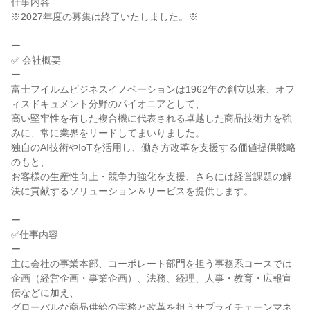
仕事内容

※2027年度の募集は終了いたしました。※

ー

✅ 会社概要

ー

富士フイルムビジネスイノベーションは1962年の創立以来、オフ
ィスドキュメント分野のパイオニアとして、

高い堅牢性を有した複合機に代表される卓越した商品技術力を強
みに、常に業界をリードしてまいりました。

独自のAI技術やIoTを活用し、働き方改革を支援する価値提供戦略
のもと、

お客様の生産性向上・競争力強化を支援、さらには経営課題の解
決に貢献するソリューション＆サービスを提供します。

ー

✅仕事内容

ー

主に会社の事業本部、コーポレート部門を担う事務系コースでは

企画（経営企画・事業企画）、法務、経理、人事・教育・広報宣
伝などに加え、

グローバルな商品供給の実務と改革を担うサプライチェーンマネ