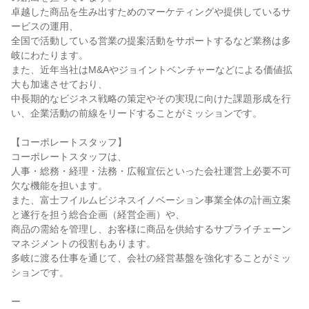
卓越した商品を生み出すためのマーケティングや提供しているサ
ービスの運用、

全国で活動している営業の提案活動をサポートするなど業務は多
岐にわたります。

また、近年当社はM&Aやジョイントベンチャーなどによる価値拡
大も加速させており、

中長期的なビジネス戦略の策定やその実現に向けた課題形成を行
い、企業活動の前線をリードすることがミッションです。

【コーポレートスタッフ】

コーポレートスタッフは、

人事・総務・経理・法務・広報宣伝といった会社運営上必要不可
欠な機能を担います。

また、富士フイルムビジネスイノベーション事業全体の計画立案
と遂行を担う総合企画（経営企画）や、

商品の需給を管理し、お客様に商品を供給するサプライチェーン
マネジメントの役割もあります。

多岐に渡る仕事を通じて、会社の経営基盤を強化することがミッ
ションです。

ー
