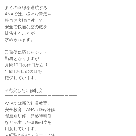
多くの路線を運航する

ANAでは、様々な背景を

持つお客様に対して、

安全で快適な空の旅を

提供することが

求められます。

乗務便に応じたシフト

勤務となりますが、

月間10日の休日があり、

年間126日の休日を

確保しています。

✅充実した研修制度

￣￣￣￣￣￣￣￣￣￣￣￣￣￣￣￣￣

ANAでは新入社員教育、

安全教育、ANA's Day研修、

階層別研修、昇格時研修

など充実した研修制度を

用意しています。

未経験からのスタートでも、
