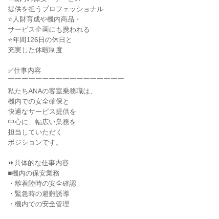
提供を担うプロフェッショナル

⭐人財育成や機内商品・

サービス企画にも携われる

⭐年間126日の休日と

充実した休暇制度

✅仕事内容

￣￣￣￣￣￣￣￣￣￣￣￣￣￣￣￣￣

私たちANAの客室乗務職は、

機内での安全確保と

快適なサービス提供を

中心に、幅広い業務を

担当していただく

ポジションです。

⏩具体的な仕事内容

■機内の保安業務

・離着陸時の安全確認

・緊急時の避難誘導

・機内での安全管理
