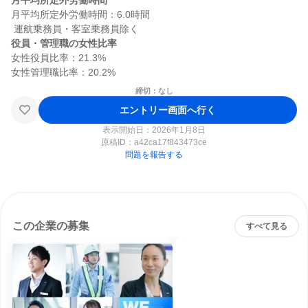
月平均所定外労働時間
月平均所定外労働時間：6.0時間

役員・管理職の女性比率
女性役員比率：21.3%

締切：なし
エントリー画面へ行く
表示開始日：2026年1月8日
原稿ID：
a42ca17f843473ce
問題を報告する
この企業の募集
すべて見る