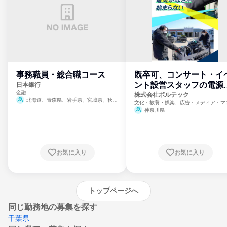
事務職員・総合職コース
既卒可、コンサート・イ
ント設営スタッフの電源
日本銀行
金融
門
株式会社ボルテック
北海道、青森県、岩手県、宮城県、秋田
文化・教養・娯楽、広告・メディア・マ
県、山形県、福島県、茨城県、群馬県、埼玉
ミ、電力・ガス・水道・エネルギー
神奈川県
県、東京都、神奈川県、新潟県、富山県、石
川県、福井県、山梨県、長野県、静岡県、愛
知県、京都府、大阪府、兵庫県、鳥取県、島
根県、岡山県、広島県、山口県、徳島県、香
川県、愛媛県、高知県、福岡県、佐賀県、長
お気に入り
お気に入り
崎県、熊本県、大分県、宮崎県、鹿児島県、
沖縄県
トップページへ
同じ勤務地の募集を探す
千葉県