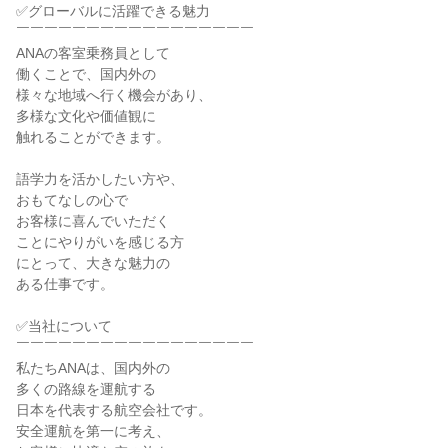
✅グローバルに活躍できる魅力

￣￣￣￣￣￣￣￣￣￣￣￣￣￣￣￣￣

ANAの客室乗務員として

働くことで、国内外の

様々な地域へ行く機会があり、

多様な文化や価値観に

触れることができます。

語学力を活かしたい方や、

おもてなしの心で

お客様に喜んでいただく

ことにやりがいを感じる方

にとって、大きな魅力の

ある仕事です。

✅当社について

￣￣￣￣￣￣￣￣￣￣￣￣￣￣￣￣￣

私たちANAは、国内外の

多くの路線を運航する

日本を代表する航空会社です。

安全運航を第一に考え、
