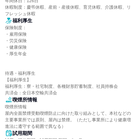
年間休日：126日

休暇制度：慶弔休暇、産前・産後休暇、育児休暇、介護休暇、リ
フレッシュ休暇
福利厚生
保険制度：

・雇用保険

・労災保険

・健康保険

・厚生年金

待遇・福利厚生

【福利厚生】

福利厚生：寮・社宅制度、各種財形貯蓄制度、社員持株会

共済会：全日本空輸共済会
喫煙所情報
喫煙所情報

屋内全面禁煙受動喫煙防止に向けた取り組みとして、本社などの
主要事業所では原則、屋内は禁煙。（ただし事業所により健康増
進法に遵守する範囲で異なる）
試用期間