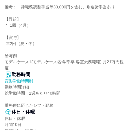
備考：一律職務調整手当等30,000円を含む、別途諸手当あり

【昇給】

 年1回（4月）

【賞与】

 年2回（夏・冬）

給与例

モデルケース1(モデルケース名:学部卒 客室乗務職職) 月21万円程
度
勤務時間
変形労働時間制
勤務時間詳細

総労働時間：1週あたり40時間

乗務便に応じたシフト勤務
休日・休暇
休日・休暇

月間10日
