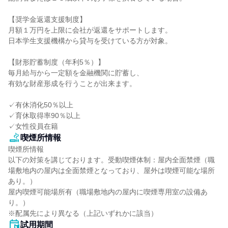
【奨学金返還支援制度】

月額１万円を上限に会社が返還をサポートします。

日本学生支援機構から貸与を受けている方が対象。

【財形貯蓄制度（年利5％）】

毎月給与から一定額を金融機関に貯蓄し、

有効な財産形成を行うことが出来ます。

✓有休消化50％以上

✓育休取得率90％以上

✓女性役員在籍
喫煙所情報
喫煙所情報

以下の対策を講じております。受動喫煙体制：屋内全面禁煙（職
場敷地内の屋内は全面禁煙となっており、屋外は喫煙可能な場所
あり。）

屋内喫煙可能場所有（職場敷地内の屋内に喫煙専用室の設備あ
り。）

※配属先により異なる（上記いずれかに該当）
試用期間