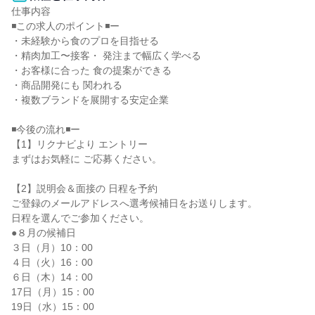
仕事内容

◾️この求人のポイント◾️ー

・未経験から食のプロを目指せる

・精肉加工〜接客・ 発注まで幅広く学べる

・お客様に合った 食の提案ができる

・商品開発にも 関われる

・複数ブランドを展開する安定企業

◾️今後の流れ◾️ー

【1】リクナビより エントリー

まずはお気軽に ご応募ください。

【2】説明会＆面接の 日程を予約

ご登録のメールアドレスへ選考候補日をお送りします。

日程を選んでご参加ください。

●８月の候補日

３日（月）10：00

４日（火）16：00

６日（木）14：00

17日（月）15：00

19日（水）15：00
