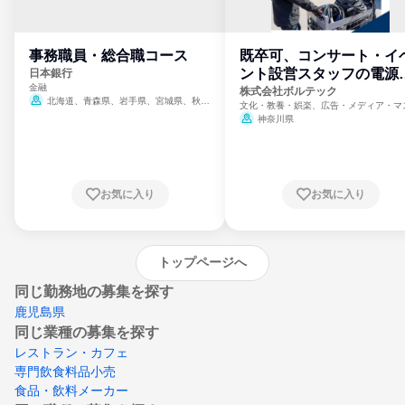
事務職員・総合職コース
既卒可、コンサート・イ
ント設営スタッフの電源
日本銀行
金融
門
株式会社ボルテック
北海道、青森県、岩手県、宮城県、秋田
文化・教養・娯楽、広告・メディア・マ
県、山形県、福島県、茨城県、群馬県、埼玉
ミ、電力・ガス・水道・エネルギー
神奈川県
県、東京都、神奈川県、新潟県、富山県、石
川県、福井県、山梨県、長野県、静岡県、愛
知県、京都府、大阪府、兵庫県、鳥取県、島
根県、岡山県、広島県、山口県、徳島県、香
川県、愛媛県、高知県、福岡県、佐賀県、長
お気に入り
お気に入り
崎県、熊本県、大分県、宮崎県、鹿児島県、
沖縄県
トップページへ
同じ勤務地の募集を探す
鹿児島県
同じ業種の募集を探す
レストラン・カフェ
専門飲食料品小売
食品・飲料メーカー