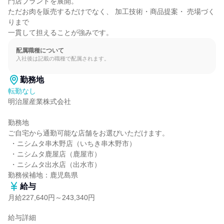
門店ブランドを展開。

ただお肉を販売するだけでなく、 加工技術・商品提案・ 売場づく
りまで

一貫して担えることが強みです。
配属職種について
入社後は記載の職種で配属されます。
勤務地
転勤なし
明治屋産業株式会社

勤務地

ご自宅から通勤可能な店舗をお選びいただけます。

 ・ニシムタ串木野店（いちき串木野市）

 ・ニシムタ鹿屋店（鹿屋市）

 ・ニシムタ出水店（出水市）

勤務候補地：鹿児島県
給与
月給227,640円～243,340円
給与詳細
