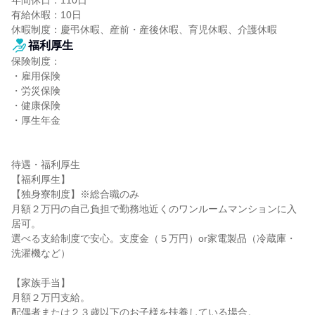
年間休日：110日

有給休暇：10日

休暇制度：慶弔休暇、産前・産後休暇、育児休暇、介護休暇
福利厚生
保険制度：

・雇用保険

・労災保険

・健康保険

・厚生年金

待遇・福利厚生

【福利厚生】

【独身寮制度】※総合職のみ

月額２万円の自己負担で勤務地近くのワンルームマンションに入
居可。

選べる支給制度で安心。支度金（５万円）or家電製品（冷蔵庫・
洗濯機など）

【家族手当】

月額２万円支給。

配偶者または２３歳以下のお子様を扶養している場合。
