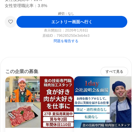
締切：なし
エントリー画面へ行く
表示開始日：2026年1月8日
原稿ID：
796285250e3eb4e3
問題を報告する
この企業の募集
すべて見る