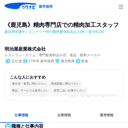
新卒採用
《鹿児島》精肉専門店での精肉加工スタッフ
夏採用実施中／エントリー時の履歴書情報未記入OK／賞与年2回
明治屋産業株式会社
レストラン・カフェ、専門飲食料品小売、食品・飲料メーカー
正社員
27年卒 新卒採用
鹿児島県
飲食
こんな人におすすめ
食生活・食育に関わりたい
地域貢献に携わりたい
商品・サービスを販売したい
経営に近い仕事がしたい
コミュニケーションが活発
チームワークを重視
長く同じ会社に居続けられる
一つの専門分野を極める
若手が裁量を持てる環境
人とたくさん会話する
仕事情報
企業情報
選考情報
職種と仕事内容