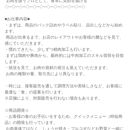
“お肉を扱うプロとして、食卓に笑顔を届ける”

◇─◇─◇─◇─◇─◇─◇─◇─◇─◇─◇─◇

■お仕事内容■

・まずは、商品のパック詰めやラベル貼り、品出しなどから始め
ます。

 商品が出来るまで、お店のレイアウトやお客様の層などを見て、
感じていただきます。

・慣れてきたら、少しずつ精肉加工も行います。

 まずは鶏肉や豚肉から。最終的には牛肉加工のスキル習得を目指
します。

・状況を見て、お肉や資材の発注も覚えていただきます。

 お肉の種類や量、取引先により異なります。

・時には、接客販売を通して調理方法や美味しさなど、お客様に
最適な「食」の提案を行います。

※店舗により、対面販売を行わない場合もあります。

☆商品開発☆

・お客様の食のお手伝いをするため、クイックメニュー（時短商
品）の開発も行っています。

 お肉単体ではなく、しょうが焼き・プルコギなどお野菜と一緒に