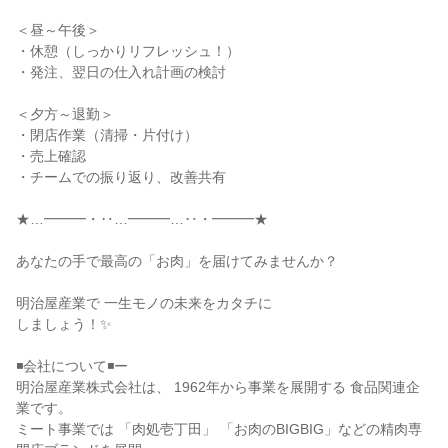
＜昼～午後＞

・休憩（しっかりリフレッシュ！）

・発注、翌日の仕入れ計画の検討

＜夕方～退勤＞

・閉店作業（清掃・片付け）

・売上確認

・チームでの振り返り、改善共有

★…━━━・‥…━━━…‥・━━━★

あなたの手で最高の「お肉」を届けてみませんか？

明治屋産業で 一生モノの未来をカタチに

しましょう！✨

◾️会社について◾️ー

明治屋産業株式会社は、 1962年から事業を展開する 食品関連企
業です。

ミート事業では 「肉処壱丁田」 「お肉のBIGBIG」などの精肉専