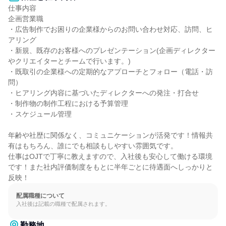
仕事内容

企画営業職

・広告制作でお困りの企業様からのお問い合わせ対応、訪問、ヒ
アリング

・新規、既存のお客様へのプレゼンテーション(企画ディレクター
やクリエイターとチームで行います。)

・既取引の企業様への定期的なアプローチとフォロー（電話・訪
問）

・ヒアリング内容に基づいたディレクターへの発注・打合せ

・制作物の制作工程における予算管理

・スケジュール管理

年齢や社歴に関係なく、コミュニケーションが活発です！情報共
有はもちろん、誰にでも相談もしやすい雰囲気です。

仕事はOJTで丁寧に教えますので、入社後も安心して働ける環境
です！また社内評価制度をもとに半年ごとに待遇面へしっかりと
反映！
配属職種について
入社後は記載の職種で配属されます。
勤務地