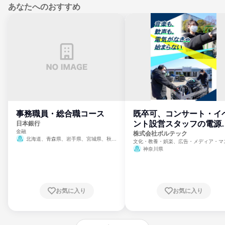
あなたへのおすすめ
事務職員・総合職コース
既卒可、コンサート・イ
ント設営スタッフの電源
日本銀行
金融
門
株式会社ボルテック
北海道、青森県、岩手県、宮城県、秋田
文化・教養・娯楽、広告・メディア・マ
県、山形県、福島県、茨城県、群馬県、埼玉
ミ、電力・ガス・水道・エネルギー
神奈川県
県、東京都、神奈川県、新潟県、富山県、石
川県、福井県、山梨県、長野県、静岡県、愛
知県、京都府、大阪府、兵庫県、鳥取県、島
根県、岡山県、広島県、山口県、徳島県、香
川県、愛媛県、高知県、福岡県、佐賀県、長
お気に入り
お気に入り
崎県、熊本県、大分県、宮崎県、鹿児島県、
沖縄県