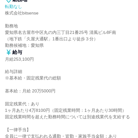
転勤なし
株式会社bitsense

勤務地

愛知県名古屋市中区丸の内三丁目21番25号 清風ビル8F南

（地下鉄「久屋大通駅」1番出口より徒歩３分）

勤務候補地：愛知県
給与
月給253,100円
給与詳細

※基本給・固定残業代の総額

基本給：月給 20万5000円

固定残業代：あり

1ヶ月あたり4万8100円（固定残業時間：1ヶ月あたり30時間）

固定残業時間を超えた勤務時間については別途残業代を支給する

【一律手当】

全員に一律で支払われる通勤・皆勤・家族手当金額：あり
