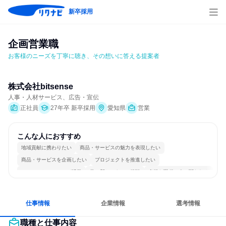
新卒採用
企画営業職
お客様のニーズを丁寧に聴き、その想いに答える提案者
株式会社bitsense
人事・人材サービス、広告・宣伝
正社員
27年卒 新卒採用
愛知県
営業
こんな人におすすめ
地域貢献に携わりたい
商品・サービスの魅力を表現したい
商品・サービスを企画したい
プロジェクトを推進したい
コミュニケーションが活発
常に新しいものに挑戦
多様な職種の人と関われる
明確な目標を追いかける
若手が裁量を持てる環境
人とたくさん会話する
仕事情報
企業情報
選考情報
職種と仕事内容