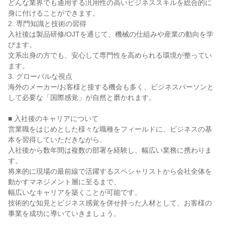
どんな業界でも通用する汎用性の高いビジネススキルを総合的に
身に付けることができます。

2. 専門知識と技術の習得

入社後は製品研修/OJTを通じて、機械の仕組みや産業の動向を学
びます。

文系出身の方でも、安心して専門性を高められる環境が整ってい
ます。

3. グローバルな視点

海外のメーカー/お客様と接する機会も多く、ビジネスパーソンと
して必要な「国際感覚」が自然と磨かれます。

■ 入社後のキャリアについて

営業職をはじめとした様々な職種をフィールドに、ビジネスの基
本を習得していただきながら、

入社後から数年間は複数の部署を経験し、幅広い業務に携わりま
す。

将来的に現場の最前線で活躍するスペシャリストから会社全体を
動かすマネジメント層に至るまで、

幅広いなキャリアを築くことが可能です。

技術的な知見とビジネス感覚を併せ持った人材として、お客様の
事業を成功に導いていきましょう。
