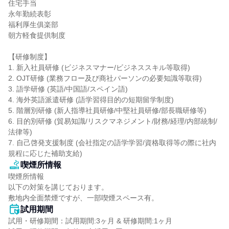
住宅手当

永年勤続表彰

福利厚生俱楽部

朝方軽食提供制度

【研修制度】

1. 新入社員研修 (ビジネスマナー/ビジネススキル等取得)

2. OJT研修 (業務フロー及び商社パーソンの必要知識等取得)

3. 語学研修 (英語/中国語/スペイン語)

4. 海外英語派遣研修 (語学習得目的の短期留学制度)

5. 階層別研修 (新人指導社員研修/中堅社員研修/部長職研修等)

6. 目的別研修 (貿易知識/リスクマネジメント/財務/経理/内部統制/
法律等)

7. 自己啓発支援制度 (会社指定の語学学習/資格取得等の際に社内
規程に応じた補助支給)
喫煙所情報
喫煙所情報

以下の対策を講じております。

敷地内全面禁煙ですが、一部喫煙スペース有。
試用期間
試用・研修期間：試用期間:3ヶ月 & 研修期間:1ヶ月
