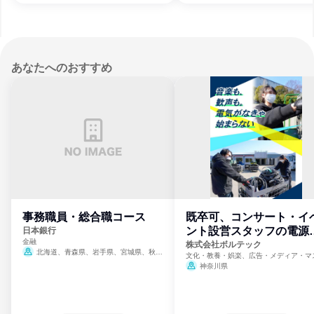
あなたへのおすすめ
事務職員・総合職コース
既卒可、コンサート・イ
ント設営スタッフの電源
日本銀行
金融
門
株式会社ボルテック
北海道、青森県、岩手県、宮城県、秋田
文化・教養・娯楽、広告・メディア・マ
県、山形県、福島県、茨城県、群馬県、埼玉
ミ、電力・ガス・水道・エネルギー
神奈川県
県、東京都、神奈川県、新潟県、富山県、石
川県、福井県、山梨県、長野県、静岡県、愛
知県、京都府、大阪府、兵庫県、鳥取県、島
根県、岡山県、広島県、山口県、徳島県、香