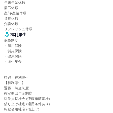
年末年始休暇

慶弔休暇

産前/産後休暇

育児休暇

介護休暇

リフレッシュ休暇
福利厚生
保険制度：

・雇用保険

・労災保険

・健康保険

・厚生年金

待遇・福利厚生

【福利厚生】

退職一時金制度

確定拠出年金制度

従業員持株会 (伊藤忠商事株)

借り上げ社宅 (適用条件あり)

転勤者用社宅 (借上げ)
