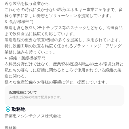
近な製品を扱う産業から、

これからの時代に欠かせない環境/エネルギー事業に至るまで、多
様な業界に新しい発想とソリューションを提案しています。

3. 食品機械部門

醸造を含む飲料/ポテトチップス等のスナックなどから、冷凍食品
まで飲料食品に幅広く対応しています。

製造過程の重要な装置/機械の多くを提案し、採用されています。

特に設備工場の設置を幅広く任されるプラントエンジニアリング
業務に強みを持っています。

4. 繊維・製紙機械部門

衣料品分野だけではなく、産業資材/医療&衛生材/土木/環境分野と
私たちの暮らしに密接に関わるところで使用されている繊維の製
造に関わる、

様々な生産設備をお客様の要望に併せ、提案しています。
配属職種について
入社後は記載の職種で配属されます。
勤務地
伊藤忠マシンテクノス株式会社

勤務地
