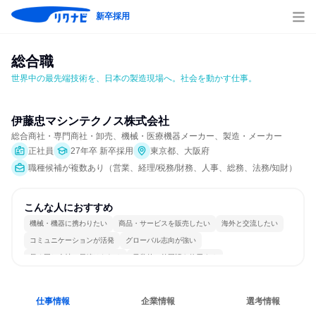
新卒採用
総合職
世界中の最先端技術を、日本の製造現場へ。社会を動かす仕事。
伊藤忠マシンテクノス株式会社
総合商社・専門商社・卸売、機械・医療機器メーカー、製造・メーカー
正社員
27年卒 新卒採用
東京都、大阪府
職種候補が複数あり（営業、経理/税務/財務、人事、総務、法務/知財）
こんな人におすすめ
機械・機器に携わりたい
商品・サービスを販売したい
海外と交流したい
コミュニケーションが活発
グローバル志向が強い
長く同じ会社に居続けられる
日常的に外国語を使用する
一つの専門分野を極める
若手が裁量を持てる環境
人とたくさん会話する
仕事情報
企業情報
選考情報