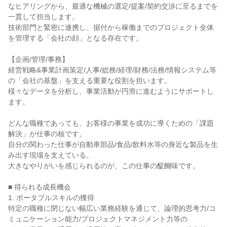
なヒアリングから、最適な機械の選定/提案/契約交渉に至るまでを
一貫して担当します。

技術部門と緊密に連携し、据付から稼働までのプロジェクト全体
を管理する「会社の顔」となる存在です。

【企画/管理/事務】

経営戦略&事業計画策定/人事/総務/経理/財務/法務/情報システム等
の「会社の基盤」を支える重要な役割を担います。

様々なデータを分析し、事業活動が円滑に進むようにサポートし
ます。

どんな職種であっても、お客様の事業を成功に導くための「課題
解決」が仕事の核です。

自分の関わった仕事が自動車部品/食品/飲料水等の身近な製品を生
み出す現場を支えている。

大きなやりがいを感じられるのが、この仕事の醍醐味です。

■ 得られる成長機会

1. ポータブルスキルの獲得

特定の職種に閉じない幅広い業務経験を通じて、論理的思考力/コ
ミュニケーション能力/プロジェクトマネジメント力等の
