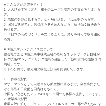
■ こんな方が活躍中です！

1. 人の話を丁寧に聞き、相手のニーズと課題の本質を考え抜ける
方。

2. 未知の分野に臆することなく飛び込み、学ぶ意欲のある方。

3. 困難な状況でも、関係者を巻き込みながら、粘り強く解決策を
探せる方。

4. 「日本のものづくり」を支えることに、誇りを持って取り組め
る方。

■ 伊藤忠マシンテクノスについて

親会社である伊藤忠商事株式会社の広範なネットワークと自社が
持つ技術/エンジニアリング機能を融合した「技術志向の機械専門
商社」です。

以下の分野で、最先端の機械と設備を提供しています。

1. 工作機械部門

マザーマシンとして自動車から航空機に至るまで、全産業にまた
がる部品加工設備を国内はもちろん、

中国を中心としたアジア&メキシコ圏のお客様へ提供しています。

2. 産業機械部門

産業全般に渡り、プラスチック/フィルムメーカー等の私たちの身