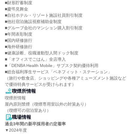
■財形貯蓄制度

■慶弔見舞金

■自社ホテル・リゾート施設社員割引制度

■他社宿泊施設視察補助金制度

■グループ会社のマンション購入割引制度

■年間表彰制度

■国内研修旅行

■海外研修旅行

■健康診断、役職連動型人間ドック制度

■「オフィスでごはん」全店導入

■「DENBA Health Mobile」サブスク契約優待利用

■総合福利厚生サービス「ベネフィット・ステーション」

（旅行や飲食店、ショッピングや各種アミューズメント施設など
で優待特典サービスが受けられます）
喫煙所情報
喫煙所情報

屋内原則禁煙（喫煙専用室以外の対策あり）

（喫煙可の宿泊室あり）
職場情報
過去3年間の新卒採用者の定着率
▼2024年度
