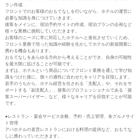
ラン作成

フロントでのお客様のおもてなしを行いながら、ホテルの運営に
必要な知識を身につけていきます。

接客をメインに、宿泊予約サイトの作成、宿泊プランの企画など
様々な業務に挑戦していただきます。

お客様のニーズに常に対応したホテルへと進化させていくため、
フロント業務で培った知識や経験を生かしてホテルの新規開業に
携わる機会もあります。

おもてなしをあらゆる方向から考えることができ、自身の可能性
を最大限に拡げることが可能です。

まずは、ホテルという商品についてフロント業務を通して学び知
識をつけた後に、個々の適性に合わせたキャリアを目指します。

若手のうちから、ホテル経営を任される「支配人」や、それをサ
ポートする「副支配人」、接客のプロフェッショナルである「接
客スーパーバイザー」など、様々なキャリアを目指すことが可能
です。

●レストラン・宴会サービス全般、予約・売上管理、各グルメサイ
ト管理

アパホテルの直営レストランにおける料理の提供など、おもてな
しに携わっていただきます。
