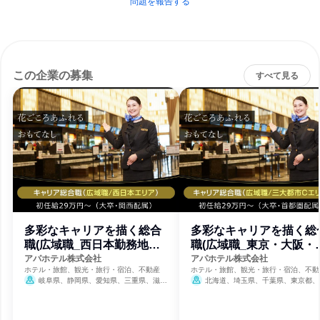
問題を報告する
この企業の募集
すべて見る
多彩なキャリアを描く総合
多彩なキャリアを描く総
職(広域職_西日本勤務地エ
職(広域職_東京・大阪・
リア)
海道近郊)
アパホテル株式会社
アパホテル株式会社
ホテル・旅館、観光・旅行・宿泊、不動産
ホテル・旅館、観光・旅行・宿泊、不動
岐阜県、静岡県、愛知県、三重県、滋賀
北海道、埼玉県、千葉県、東京都、
県、京都府、大阪府、兵庫県、奈良県、鳥取
川県、京都府、大阪府、兵庫県、奈良県
県、岡山県、広島県、香川県、愛媛県、福岡
県、佐賀県、長崎県、熊本県、宮崎県、鹿児