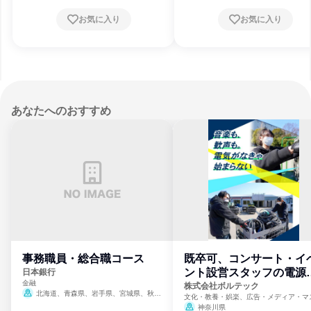
島県、沖縄県
お気に入り
お気に入り
あなたへのおすすめ
事務職員・総合職コース
既卒可、コンサート・イ
ント設営スタッフの電源
日本銀行
金融
門
株式会社ボルテック
北海道、青森県、岩手県、宮城県、秋田
文化・教養・娯楽、広告・メディア・マ
県、山形県、福島県、茨城県、群馬県、埼玉
ミ、電力・ガス・水道・エネルギー
神奈川県