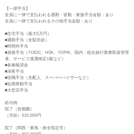
【一律手当】

全員に一律で支払われる通勤・皆勤・家族手当金額：あり

全員に一律で支払われるその他手当金額：あり

■住宅手当（最大5万円）

■通勤手当（全額支給）

■時間外手当

■資格手当（TOEIC、HSK、TOPIK、国内・総合旅行業務取扱管理
者、サービス接遇検定1級など）

■各種報奨金

■深夜手当

■役職手当（支配人、スーパーバイザーなど）

■短期異動手当

■大型店手当

給与例

院了（首都圏）

（月給）310,000円

院了（関西・東海・政令指定市）
