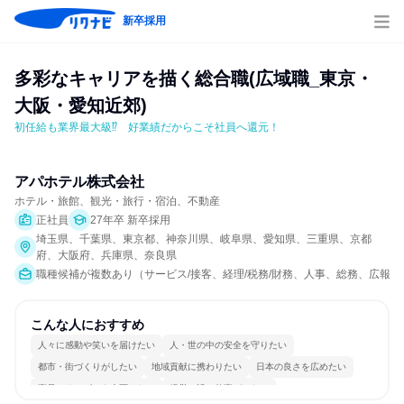
新卒採用
多彩なキャリアを描く総合職(広域職_東京・
大阪・愛知近郊)
初任給も業界最大級⁉　好業績だからこそ社員へ還元！
アパホテル株式会社
ホテル・旅館、観光・旅行・宿泊、不動産
正社員
27年卒 新卒採用
埼玉県、千葉県、東京都、神奈川県、岐阜県、愛知県、三重県、京都
府、大阪府、兵庫県、奈良県
職種候補が複数あり（サービス/接客、経理/税務/財務、人事、総務、広報/
こんな人におすすめ
人々に感動や笑いを届けたい
人・世の中の安全を守りたい
都市・街づくりがしたい
地域貢献に携わりたい
日本の良さを広めたい
商品・サービスを企画したい
経営に近い仕事がしたい