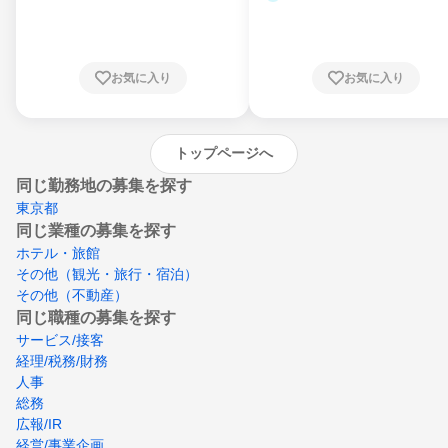
県、東京都、神奈川県、新潟県、富山県、石
川県、福井県、山梨県、長野県、静岡県、愛
知県、京都府、大阪府、兵庫県、鳥取県、島
根県、岡山県、広島県、山口県、徳島県、香
川県、愛媛県、高知県、福岡県、佐賀県、長
お気に入り
お気に入り
崎県、熊本県、大分県、宮崎県、鹿児島県、
沖縄県
トップページへ
同じ勤務地の募集を探す
東京都
同じ業種の募集を探す
ホテル・旅館
その他（観光・旅行・宿泊）
その他（不動産）
同じ職種の募集を探す
サービス/接客
経理/税務/財務
人事
総務
広報/IR
経営/事業企画