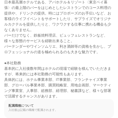
日本最高層ホテルである、アパホテル＆リゾート〈東京ベイ幕
張〉の最上階のバーをはじめとしたレストランでのコース料理の
提供や、ドリンクの提供。時にはプロポーズのお手伝いなど、お
客様のライフイベントをサポートしたり、サプライズでオリジナ
ルカクテルを提供したりと、ワクワクする仕事に携わる機会も少
なくありません。

バーだけでなく、鉄板焼料理店、ビュッフェレストランなど、
様々な形態のサービスを経験出来ること。

バーテンダーやワインソムリエ、利き酒師等の資格を生かし、プ
ロフェッショナルの道を極められるのも大きな魅力です。

●本社勤務

基本的に入社後数年間はホテルの現場で経験を積んでいただきま
すが、将来的には本社勤務の可能性もあります。

具体的には、ホテル事業本部、IT事業部、フランチャイズ事業
部、グローバル事業本部、購買戦略室、用地企画部、マーケティ
ング事業室、人事部、総務部、経理部、秘書課など、様々な部署
で活躍するチャンスがあります。
配属職種について
入社後は記載の職種で配属されます。