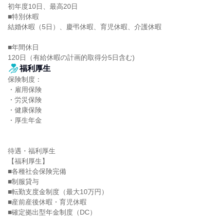
初年度10日、最高20日

■特別休暇

結婚休暇（5日）、慶弔休暇、育児休暇、介護休暇

■年間休日

120日（有給休暇の計画的取得分5日含む)
福利厚生
保険制度：

・雇用保険

・労災保険

・健康保険

・厚生年金

待遇・福利厚生

【福利厚生】

■各種社会保険完備

■制服貸与

■転勤支度金制度（最大10万円）

■産前産後休暇・育児休暇

■確定拠出型年金制度（DC）
