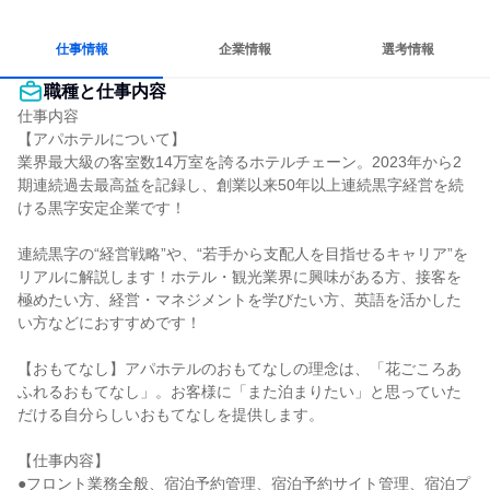
コミュニケーションが活発
日常的に外国語を使用する
人とたくさん会話する
仕事情報
企業情報
選考情報
職種と仕事内容
仕事内容

【アパホテルについて】

業界最大級の客室数14万室を誇るホテルチェーン。2023年から2
期連続過去最高益を記録し、創業以来50年以上連続黒字経営を続
ける黒字安定企業です！

連続黒字の“経営戦略”や、“若手から支配人を目指せるキャリア”を
リアルに解説します！ホテル・観光業界に興味がある方、接客を
極めたい方、経営・マネジメントを学びたい方、英語を活かした
い方などにおすすめです！

【おもてなし】アパホテルのおもてなしの理念は、「花ごころあ
ふれるおもてなし」。お客様に「また泊まりたい」と思っていた
だける自分らしいおもてなしを提供します。

【仕事内容】

●フロント業務全般、宿泊予約管理、宿泊予約サイト管理、宿泊プ