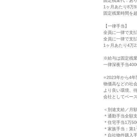
固定残業代：あり
1ヶ月あたり8万9
固定残業時間を超
【一律手当】

全員に一律で支払
全員に一律で支払
1ヶ月あたり4万22
※給与は固定残業代
一律深夜手当400
⭐️2023年から
物価高などの社会
より良い環境、待
会社としてベース
＜別途支給／月額
＊通勤手当全額支
＊住宅手当1万50
＊家族手当：第1子
＊自社物件購入手