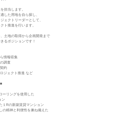
を担当します。

適した用地を自ら探し、

ジェクトリーダーとして、

クト推進を行います。

、土地の取得から企画開発まで

きるポジションです！



ら情報収集

の調査

契約

ロジェクト推進 など



ローリングを使用した

た１Rの新築賃貸マンション

しの精神と利便性を兼ね備えた
