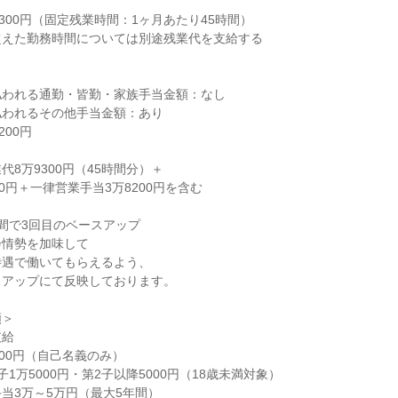


300円（固定残業時間：1ヶ月あたり45時間）

えた勤務時間については別途残業代を支給する

われる通勤・皆勤・家族手当金額：なし

われるその他手当金額：あり

00円

8万9300円（45時間分）＋

0円＋一律営業手当3万8200円を含む

4年間で3回目のベースアップ

情勢を加味して

遇で働いてもらえるよう、

アップにて反映しております。

＞

給

00円（自己名義のみ）

1万5000円・第2子以降5000円（18歳未満対象）

当3万～5万円（最大5年間）
