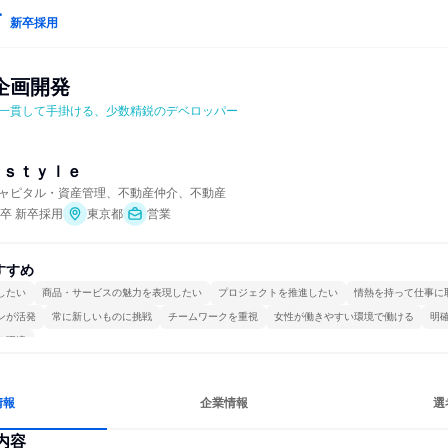
新卒採用
企画開発
一貫して手掛ける、少数精鋭のデベロッパー
ｏｓｔｙｌｅ
ャピタル・資産管理、不動産仲介、不動産
年卒 新卒採用
東京都
営業
すすめ
したい
商品・サービスの魅力を表現したい
プロジェクトを推進したい
情熱を持って仕事に
ンが活発
常に新しいものに挑戦
チームワークを重視
女性が働きやすい環境で働ける
明
る環境
情報
企業情報
選
内容