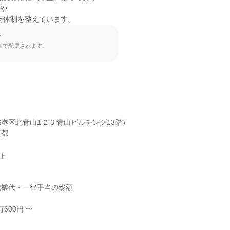
給与体制を整えています。
て
種で配属されます。
区北青山1-2-3 青山ビルヂング13階）

京都
以上
業代・一律手当の総額

600円 〜
