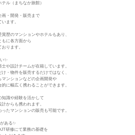
い✨

がある✨
