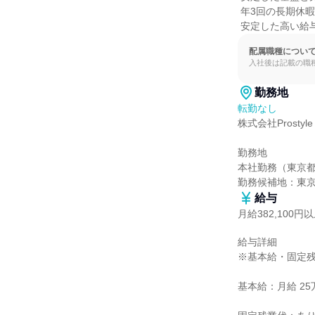
 年3回の長期休暇や

 安定した高い
配属職種につい
入社後は記載の職
勤務地
転勤なし
株式会社Prostyle

勤務地

本社勤務（東京都港
勤務候補地：東
給与
月給382,100円
給与詳細

※基本給・固定残
基本給：月給 25万