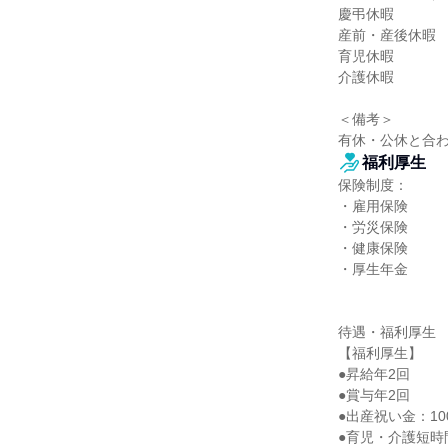
慶弔休暇

産前・産後休暇

育児休暇

介護休暇

＜備考＞

有休・公休と合わ
福利厚生
保険制度：

・雇用保険

・労災保険

・健康保険

・厚生年金

待遇・福利厚生

【福利厚生】

●昇給年2回

●賞与年2回

●出産祝い金：100,
●育児・介護短時