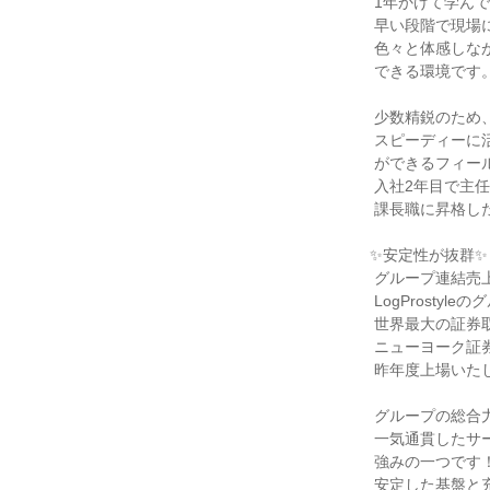
 1年かけて学んでいただきます。

 早い段階で現場に入ることで、ご自身で

 色々と体感しながら学ぶことが

 できる環境です。

 少数精鋭のため、実力と意欲次第で

 スピーディーに活躍の場を広げていくこと

 ができるフィールドが整っており、

 入社2年目で主任に昇格、4年目には

 課長職に昇格した実例もあります。

✨安定性が抜群✨

 グループ連結売上高206.5億円の総合不動産企業

 LogProstyleのグループ会社です。

 世界最大の証券取引所である

 ニューヨーク証券取引所 (NYSE)に

 昨年度上場いたしました。

 グループの総合力を活かして製造・販売・管理まで

 一気通貫したサービスをお客様に提供できることも

 強みの一つです！

 安定した基盤と充実した福利厚生が整っており
