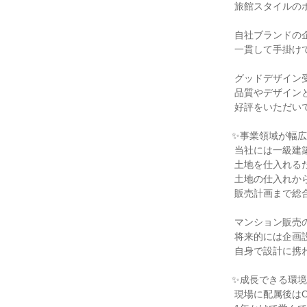
 旅館スタイルのホテル（まちなか旅館）

 自社ブランドの企画・開発・販売まで

 一貫して手掛けています。

 グッドデザイン受賞歴のマンションやホテルもあり、

 品質やデザインともに各方面から

 好評をいただいております。

✨事業領域が幅広
 当社には一級建築士や設計チームが在籍しています。

 土地を仕入れるだけ・物件を販売するだけではなく、

 土地の仕入れからマンションなどの企画開発や

 販売計画まで総合的に幅広く携わることができます。

 マンション販売の知識や経験を活かして

 将来的には企画設計からも携われます。

 自身で設計に携わったマンションの販売も可能です。

✨成長できる環境
 現場に配属後はOJT研修にて業務の基礎を
