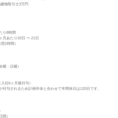
建物取引士3万円

り8時間

月あたり20日 〜 21日

（休憩1時間）
水曜・日曜）

（入社6ヶ月後付与）

が付与されるため計画年休と合わせて年間休日は120日です。





日間）
