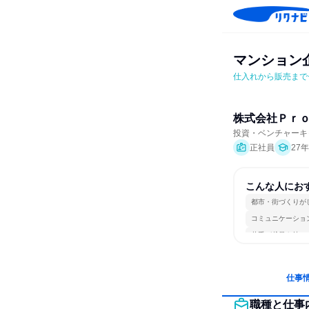
マンション
仕入れから販売まで
株式会社Ｐｒ
投資・ベンチャーキ
正社員
27
こんな人にお
都市・街づくりが
コミュニケーショ
若手が裁量を持て
仕事
職種と仕事