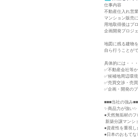
仕事内容

不動産仕入れ営業
マンション販売に
用地取得後はプロ
企画開発プロジェ
地図に残る建物を
自ら行うことがで
具体的には・・・
✅不動産会社等か
✅候補地周辺環境
✅売買交渉・売買
✅企画・開発のプ
■■■当社の強み■■■
✨商品力が強い✨

●天然無垢材のフ
 新築分譲マンション

●資産性を重視し
●日本のおもてな