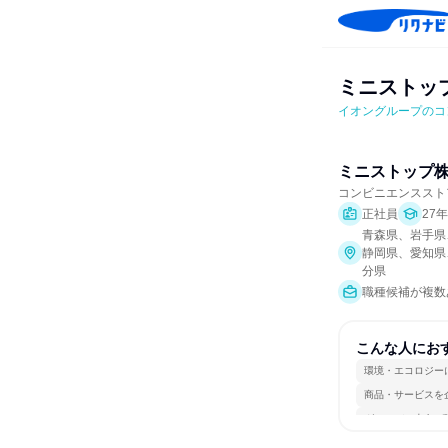
ミニストッ
イオングループのコ
ミニストップ
コンビニエンススト
正社員
27
青森県、岩手県
静岡県、愛知県
分県
職種候補が複数
こんな人にお
環境・エコロジー
商品・サービスを
グローバル志向が