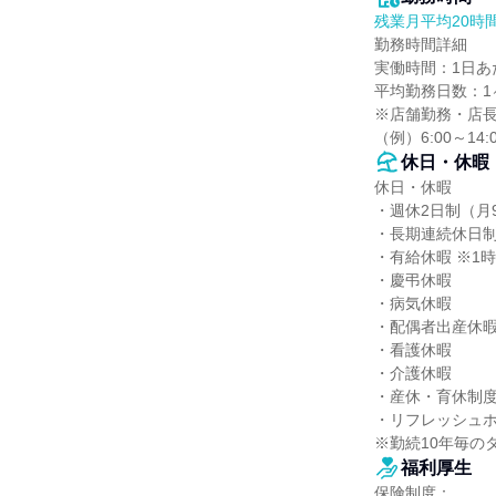
残業月平均20時
勤務時間詳細

実働時間：1日あた
平均勤務日数：1ヶ
※店舗勤務・店長
（例）6:00～14:0
休日・休暇
休日・休暇

・週休2日制（月9
・長期連続休日制
・有給休暇 ※1
・慶弔休暇

・病気休暇

・配偶者出産休暇
・看護休暇

・介護休暇

・産休・育休制度
・リフレッシュホ
※勤続10年毎の
福利厚生
保険制度：
