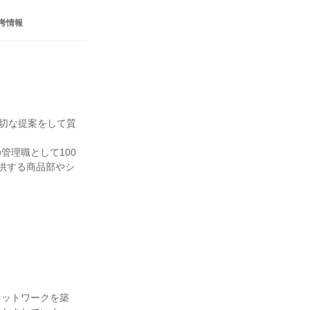
考情報
適切な提案をして質
管理職として100
提供する商品部やシ
ネットワークを築