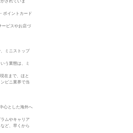
活かされていま
・ポイントカード
サービスやお店づ
で、ミニストップ
という業態は、ミ
ら現在まで、ほと
コンビニ業界で当
を中心とした海外へ
グラムやキャリア
るなど、早くから