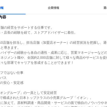
情報
企業情報
選
内容
舗の経営をサポートする仕事です。

・店長の経験を経て、ストアアドバイザーに着任。

10店舗を担当し、担当店舗（加盟店オーナー）の経営状況を把握し、
と導きます。

バイザーの経験から各自の適性・成果に応じ、営業マネージャーなどの
ネジメント職や、全国約2,000店舗に対して様々な商品やサービスを
々な部署でキャリアを形成することができます！

フではない仕事

パス

の安心・安定感

オングループ」の一員として安定経営

業で構成された日本トップクラスの小売業グループ「イオン」。

盤に加えて、原材料調達・商品開発・サービスの面で独自のノウハウや