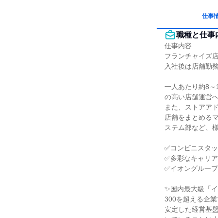
仕事
職種と仕事
仕事内容

フランチャイズ店
入社後は店舗勤務
一人あたり約8～
の高い店舗運営へ
また、ストアアド
店舗をまとめるマ
ステム部など、様
✅コンビニスタッ
✅多彩なキャリア
✅イオングループ
✨国内最大級「イ
300を超える企
安定した経営基