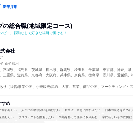
新卒採用
プの総合職(地域限定コース)
ンビニ。転勤なしで好きな場所で働ける！
株式会社
ア
年卒 新卒採用
、宮城県、福島県、茨城県、栃木県、群馬県、埼玉県、千葉県、東京都、神奈川県
、三重県、滋賀県、京都府、大阪府、兵庫県、奈良県、徳島県、香川県、愛媛県、
あり（経営/事業企画、小売販売/流通、人事、営業、商品企画、マーケティング・
すすめ
に携わりたい
人々に感動や笑いを届けたい
食生活・食育に関わりたい
日本の良さを広めた
企画したい
プロジェクトを推進したい
情熱を持って仕事に取り組む
常に新しいものに挑戦
強い
若手が裁量を持てる環境