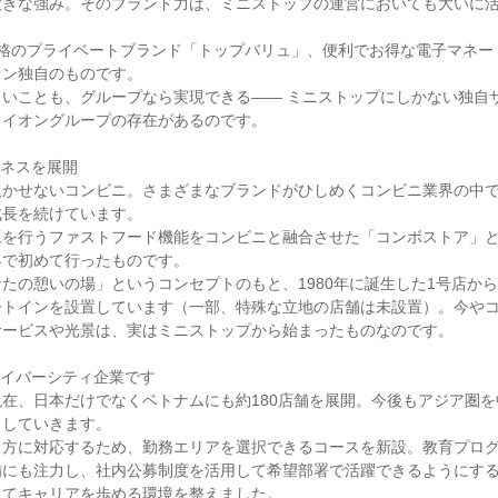
大きな強み。そのブランド力は、ミニストップの運営においても大いに
価格のプライベートブランド「トップバリュ」、便利でお得な電子マネー
オン独自のものです。

しいことも、グループなら実現できる―― ミニストップにしかない独自
イオングループの存在があるのです。

ネスを展開

欠かせないコンビニ。さまざまなブランドがひしめくコンビニ業界の中
長を続けています。

工を行うファストフード機能をコンビニと融合させた「コンボストア」
で初めて行ったものです。

たの憩いの場」というコンセプトのもと、1980年に誕生した1号店か
ートインを設置しています（一部、特殊な立地の店舗は未設置）。今や
ービスや光景は、実はミニストップから始まったものなのです。

イバーシティ企業です

在、日本だけでなくベトナムにも約180店舗を展開。今後もアジア圏
していきます。

き方に対応するため、勤務エリアを選択できるコースを新設。教育プロ
備にも注力し、社内公募制度を活用して希望部署で活躍できるようにす
してキャリアを歩める環境を整えました。