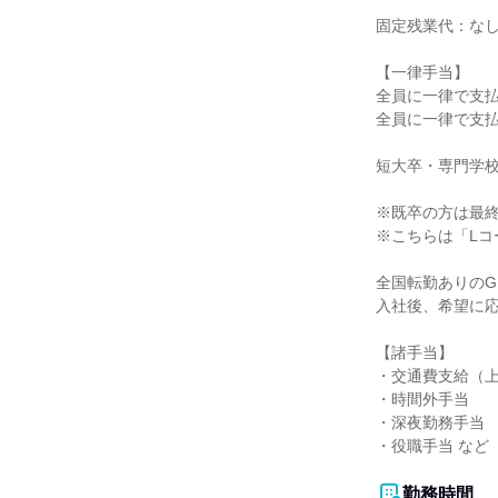
固定残業代：なし
【一律手当】

全員に一律で支払
全員に一律で支払
短大卒・専門学校卒
※既卒の方は最終
※こちらは「Lコ
全国転勤ありのG
入社後、希望に応
【諸手当】

・交通費支給（上
・時間外手当

・深夜勤務手当

・役職手当 など

勤務時間