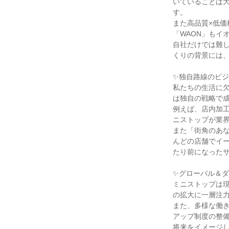
いていることは
す。

また高品質×低
「WAON」もイ
自社だけでは難
くりの背景には、
✨独自路線のビジ
私たちの生活に
は独自の戦略で成
例えば、店内加
ニストップが業界
また「街角のあな
んどの店舗でイ
たり前になったサ
✨グローバル＆ダ
ミニストップは現
の拡大に一層注力
また、多様な働
アップ制度の整
将来をイメージ