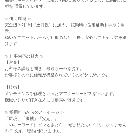
顧客の声をダイレクトに製品開発に 反映できるため、圧倒的な信
頼を 獲得しています。

✨ 働く環境 ✨

完全週休2日制（土日祝）に加え、 転勤時の住宅補助も手厚く用
意。

穏やかでアットホームな社風のもと、 長く安心してキャリアを築
けます。

✨ 仕事内容の魅力 ✨

【営業】

お客様の課題を聞き、最適な一台を提案。

お客様との間に信頼が構築されていくのがやりがいです。

【技術】

メンテナンスや修理といったアフターサービスを行います。

機械いじりが好きな方には最高の環境です。

✨ 採用担当からのメッセージ ✨

「環境」「機械」「安定」。

このキーワードにピンときたら、 ぜひ私たちの仲間になりません
か？ 文系・理系は問いません。
