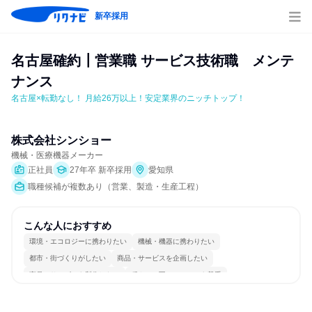
新卒採用
名古屋確約┃営業職 サービス技術職　メンテ
ナンス
名古屋×転勤なし！ 月給26万以上！安定業界のニッチトップ！
株式会社シンショー
機械・医療機器メーカー
正社員
27年卒 新卒採用
愛知県
職種候補が複数あり（営業、製造・生産工程）
こんな人におすすめ
環境・エコロジーに携わりたい
機械・機器に携わりたい
都市・街づくりがしたい
商品・サービスを企画したい
商品・サービスを製作したい
穏やかで互いのペースを尊重
コミュニケーションが活発
チームワークを重視
長く同じ会社に居続けられる
一つの専門分野を極める