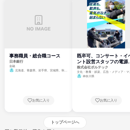
事務職員・総合職コース
既卒可、コンサート・イ
ント設営スタッフの電源
日本銀行
金融
門
株式会社ボルテック
北海道、青森県、岩手県、宮城県、秋田
文化・教養・娯楽、広告・メディア・マ
県、山形県、福島県、茨城県、群馬県、埼玉
ミ、電力・ガス・水道・エネルギー
神奈川県
県、東京都、神奈川県、新潟県、富山県、石
川県、福井県、山梨県、長野県、静岡県、愛
知県、京都府、大阪府、兵庫県、鳥取県、島
根県、岡山県、広島県、山口県、徳島県、香
川県、愛媛県、高知県、福岡県、佐賀県、長
お気に入り
お気に入り
崎県、熊本県、大分県、宮崎県、鹿児島県、
沖縄県
トップページへ