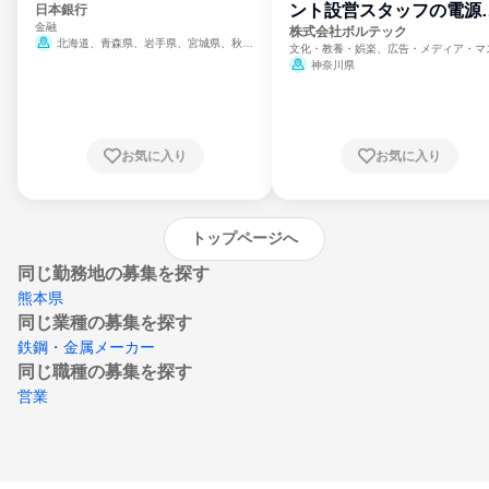
ント設営スタッフの電源
日本銀行
金融
門
株式会社ボルテック
北海道、青森県、岩手県、宮城県、秋田
文化・教養・娯楽、広告・メディア・マ
県、山形県、福島県、茨城県、群馬県、埼玉
ミ、電力・ガス・水道・エネルギー
神奈川県
県、東京都、神奈川県、新潟県、富山県、石
川県、福井県、山梨県、長野県、静岡県、愛
知県、京都府、大阪府、兵庫県、鳥取県、島
根県、岡山県、広島県、山口県、徳島県、香
川県、愛媛県、高知県、福岡県、佐賀県、長
お気に入り
お気に入り
崎県、熊本県、大分県、宮崎県、鹿児島県、
沖縄県
トップページへ
同じ勤務地の募集を探す
熊本県
同じ業種の募集を探す
鉄鋼・金属メーカー
同じ職種の募集を探す
営業