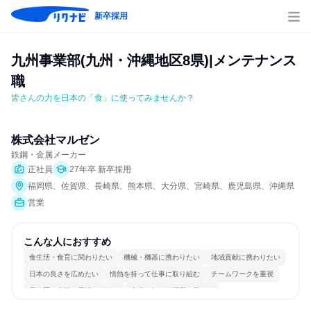
新卒採用
九州事業部(九州・沖縄地区8県)|メンテナンス
職
皆さんの力を日本の「食」に使ってみませんか？
株式会社マルゼン
鉄鋼・金属メーカー
正社員
27年卒 新卒採用
福岡県、佐賀県、長崎県、熊本県、大分県、宮崎県、鹿児島県、沖縄県
営業
こんな人におすすめ
食生活・食育に関わりたい
機械・機器に携わりたい
地域貢献に携わりたい
日本の良さを広めたい
情熱を持って仕事に取り組む
チームワークを重視
長く同じ会社に居続けられる
自分の好きな場所で働ける
若手が裁量を持てる環境