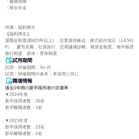
・健康保険

・厚生年金

待遇・福利厚生

【福利厚生】

退職金制度(勤続3年以上) 、従業員持株会、株式給付信託（J-ESO
P）、慶弔見舞、社員旅行、定期健康診断、報奨金制度、海外報奨
旅行制度、産休・育休制度
試用期間
試用・研修期間：3か月

職場情報
過去3年間の新卒採用者の定着率
▼2024年度

新卒採用者数：20名

新卒離職者数：3名

▼2023年度

新卒採用者数：23名

新卒離職者数：5名
