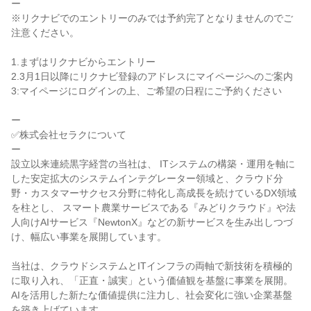
ー

※リクナビでのエントリーのみでは予約完了となりませんのでご
注意ください。

1.まずはリクナビからエントリー

2.3月1日以降にリクナビ登録のアドレスにマイページへのご案内

3:マイページにログインの上、ご希望の日程にご予約ください

ー

✅株式会社セラクについて

ー

設立以来連続黒字経営の当社は、 ITシステムの構築・運用を軸に
した安定拡大のシステムインテグレーター領域と、クラウド分
野・カスタマーサクセス分野に特化し高成長を続けているDX領域
を柱とし、 スマート農業サービスである『みどりクラウド』や法
人向けAIサービス『NewtonX』などの新サービスを生み出しつづ
け、幅広い事業を展開しています。

当社は、クラウドシステムとITインフラの両軸で新技術を積極的
に取り入れ、「正直・誠実」という価値観を基盤に事業を展開。
AIを活用した新たな価値提供に注力し、社会変化に強い企業基盤
を築き上げています。
