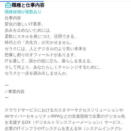
職種と仕事内容
職種候補が複数あり
仕事内容

変化の激しいIT業界。

歩みを止めないためには、

柔軟にスキルを身につけ、活用できる、

時代との「共生力」が欠かせません。

セラクには、人とデジタルのより良い未来を

想像し創り出すフィールドがあります。

ITを通して、誰かの役に立ち、暮らしを支える。

そして何より、あなたらしくチャレンジするために。

セラクと一歩を踏み出しませんか。

ー

✅事業内容

ー

クラウドサービスにおけるカスタマーサクセスソリューションや
AI/サイバーセキュリティ/RPAなどの先進技術で企業のデジタル化
を支援するDX（デジタルトランスフォーメーション）サービス、
企業のITインフラやITシステムを支えるSI（システムインテグレ