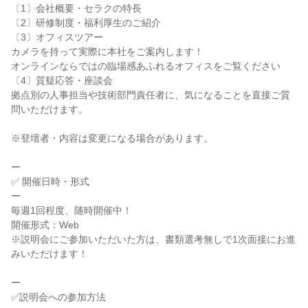
〔1〕会社概要・セラクの特長

〔2〕研修制度・福利厚生のご紹介

〔3〕オフィスツアー

カメラを持って実際に本社をご案内します！

オンラインならではの臨場感あふれるオフィスをご覧ください

〔4〕質疑応答・座談会

拠点別の人事担当や技術部門責任者に、気になることを直接ご質
問いただけます。

※登壇者・内容は変更になる場合があります。

ー

✅ 開催日時・形式

ー

毎週1回程度、随時開催中！

開催形式：Web

※説明会にご参加いただいた方は、書類選考無しで1次面接にお進
みいただけます！

ー

✅説明会への参加方法
