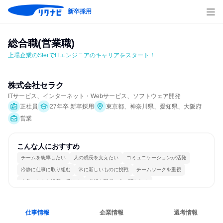
新卒採用
総合職(営業職)
上場企業のSIerでITエンジニアのキャリアをスタート！
株式会社セラク
ITサービス、インターネット・Webサービス、ソフトウェア開発
正社員
27年卒 新卒採用
東京都、神奈川県、愛知県、大阪府
営業
こんな人におすすめ
チームを統率したい
人の成長を支えたい
コミュニケーションが活発
冷静に仕事に取り組む
常に新しいものに挑戦
チームワークを重視
自分の好きな場所で働ける
多様な職種の人と関われる
明確な目標を追いかける
若手が裁量を持てる環境
仕事情報
企業情報
選考情報