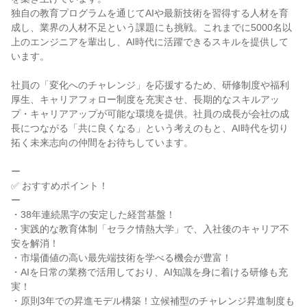
独自の教育プログラムを通じてAIや最新技術を習得する人材を育
成し、業界の人材不足という課題にも挑戦。これまでに5000名以
上のエンジニアを輩出し、AI時代に活躍できるスキルを提供して
います。

社員の「変化へのチャレンジ」を応援するため、研修制度や福利
厚生、キャリアフォロー制度を充実させ、長期的なスキルアッ
プ・キャリアアップが可能な環境を提供。社員の成長が会社の成
長につながる「共に良くなる」という考えのもと、AI時代を切り
拓く未来志向の仲間をお待ちしています。

ー

✅ おすすめポイント！

ー

・38年連続黒字の安定した経営基盤！

・実践的な教育体制「セラク情熱大学」で、入社後のキャリア不
安を解消！

・市場価値の高い最先端技術を学べる機会が豊富！

・AIを日常の業務で活用しており、AI知識を身に着ける研修も充
実！

・原則3年での昇進モデル構築！立候補型のチャレンジ昇進制度も