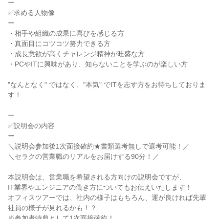
ー

✅求める人物像

ー

・相手や組織の成果に喜びを感じる方

・真面目にコツコツ努力できる方

・成長意欲が高くチャレンジ精神が旺盛な方

・PCやITに興味があり、知らないことを学ぶのが楽しい方

"なんとなく" ではなく、"本気" でITを志す方をお待ちしておりま
す！

ー

✅説明会の内容

ー

＼説明会参加後1次面接確約★書類選考無しで選考可能！／

＼セラクの営業職のリアルをお届けする90分！／

本説明会は、営業職を希望される方向けの説明会ですが、

IT業界やエンジニアの働き方についてもお伝えいたします！

オフィスツアーでは、社内の様子はもちろん、運が良ければ先輩
社員の様子が見れるかも！？

※参加者特典として1次面接確約！
