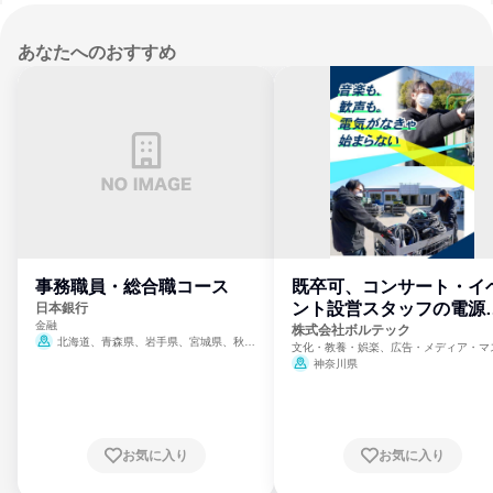
あなたへのおすすめ
事務職員・総合職コース
既卒可、コンサート・イ
ント設営スタッフの電源
日本銀行
金融
門
株式会社ボルテック
北海道、青森県、岩手県、宮城県、秋田
文化・教養・娯楽、広告・メディア・マ
県、山形県、福島県、茨城県、群馬県、埼玉
ミ、電力・ガス・水道・エネルギー
神奈川県
県、東京都、神奈川県、新潟県、富山県、石
川県、福井県、山梨県、長野県、静岡県、愛
知県、京都府、大阪府、兵庫県、鳥取県、島
根県、岡山県、広島県、山口県、徳島県、香
川県、愛媛県、高知県、福岡県、佐賀県、長
お気に入り
お気に入り
崎県、熊本県、大分県、宮崎県、鹿児島県、
沖縄県