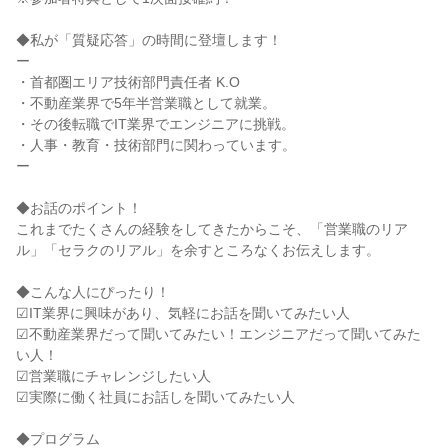
◆私が「質疑応答」の時間に登壇します！

ー

・首都圏エリア技術部門責任者 K.O

・不動産業界で5年半営業職として就業。

・その後転職でIT業界でエンジニアに挑戦。

・人事・教育・技術部門に関わっています。

ー

◆お話のポイント！

これまでたくさんの経験をしてきたからこそ、「営業職のリア
ル」「セラクのリアル」を余すところなくお伝えします。

◆こんな人にぴったり！

☑IT業界に興味があり、気軽にお話を聞いてみたい人

☑不動産業界だって聞いてみたい！エンジニアだって聞いてみた
い人！

☑営業職にチャレンジしたい人

☑実際に働く社員にお話しを聞いてみたい人

◆プログラム
