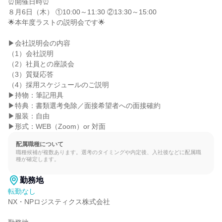
⏰開催日時⏰

８月6日（木） ①10:00～11:30 ②13:30～15:00

🌟本年度ラストの説明会です🌟

▶会社説明会の内容

（1）会社説明

（2）社員との座談会

（3）質疑応答

（4）採用スケジュールのご説明

▶持物：筆記用具

▶特典：書類選考免除／面接希望者への面接確約

▶服装：自由

▶形式：WEB（Zoom）or 対面
配属職種について
職種候補が複数あります。選考のタイミングや内定後、入社後などに配属職
種が確定します。
勤務地
転勤なし
NX・NPロジスティクス株式会社
