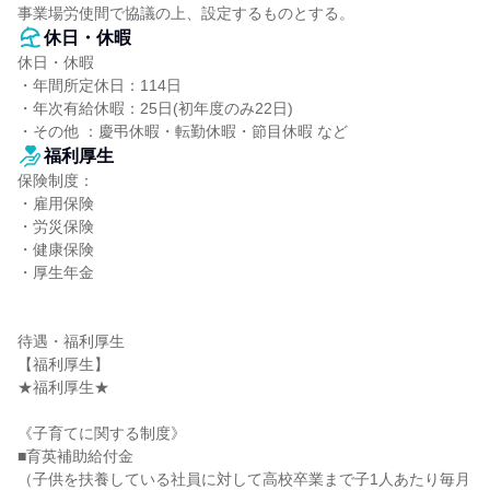
事業場労使間で協議の上、設定するものとする。
休日・休暇
休日・休暇

・年間所定休日：114日

・年次有給休暇：25日(初年度のみ22日)

・その他 ：慶弔休暇・転勤休暇・節目休暇 など
福利厚生
保険制度：

・雇用保険

・労災保険

・健康保険

・厚生年金

待遇・福利厚生

【福利厚生】

★福利厚生★

《子育てに関する制度》

■育英補助給付金

（子供を扶養している社員に対して高校卒業まで子1人あたり毎月