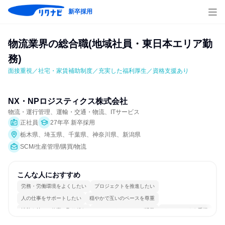
新卒採用
物流業界の総合職(地域社員・東日本エリア勤
務)
面接重視／社宅・家賃補助制度／充実した福利厚生／資格支援あり
NX・NPロジスティクス株式会社
物流・運行管理、運輸・交通・物流、ITサービス
正社員
27年卒 新卒採用
栃木県、埼玉県、千葉県、神奈川県、新潟県
SCM/生産管理/購買/物流
こんな人におすすめ
労務・労働環境をよくしたい
プロジェクトを推進したい
人の仕事をサポートしたい
穏やかで互いのペースを尊重
情熱を持って仕事に取り組む
コミュニケーションが活発
チームワークを重視
長く同じ会社に居続けられる
一つの専門分野を極める
目標に追われず働ける