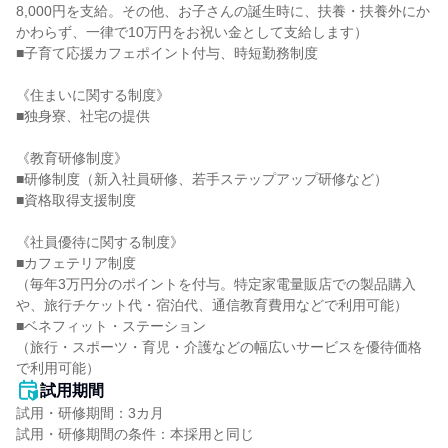
8,000円を支給。その他、お子さんの誕生時に、扶養・扶養外にか
かわらず、一律で10万円をお祝い金として支給します）

■子育て応援カフェポイント付与、時短勤務制度

《住まいに関する制度》

■独身寮、社宅の提供

《教育研修制度》

■研修制度（新入社員研修、若手ステップアップ研修など）

■資格取得支援制度

《社員優待に関する制度》

■カフェテリア制度

（毎年3万円分のポイントを付与。特定家電量販店での製品購入
や、旅行チケット代・宿泊代、通信教育費用などで利用可能）

■ベネフィット・ステーション

（旅行・スポーツ・育児・介護などの幅広いサービスを優待価格
で利用可能）
試用期間
試用・研修期間：3カ月

試用・研修期間の条件：本採用と同じ
