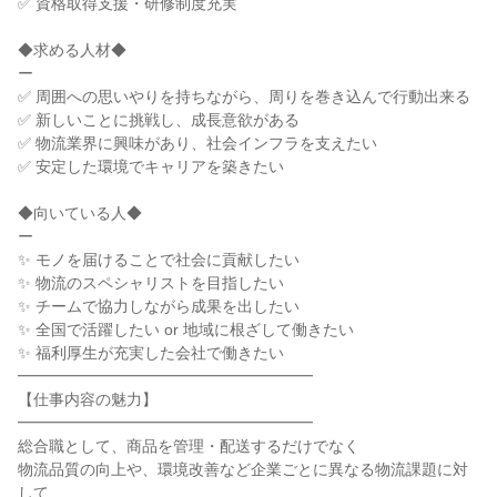
✅ 資格取得支援・研修制度充実

◆求める人材◆

ー

✅ 周囲への思いやりを持ちながら、周りを巻き込んで行動出来る

✅ 新しいことに挑戦し、成長意欲がある

✅ 物流業界に興味があり、社会インフラを支えたい

✅ 安定した環境でキャリアを築きたい

◆向いている人◆

ー

✨ モノを届けることで社会に貢献したい

✨ 物流のスペシャリストを目指したい

✨ チームで協力しながら成果を出したい

✨ 全国で活躍したい or 地域に根ざして働きたい

✨ 福利厚生が充実した会社で働きたい

━━━━━━━━━━━━━━━━━━━

【仕事内容の魅力】

━━━━━━━━━━━━━━━━━━━

総合職として、商品を管理・配送するだけでなく

物流品質の向上や、環境改善など企業ごとに異なる物流課題に対
して
