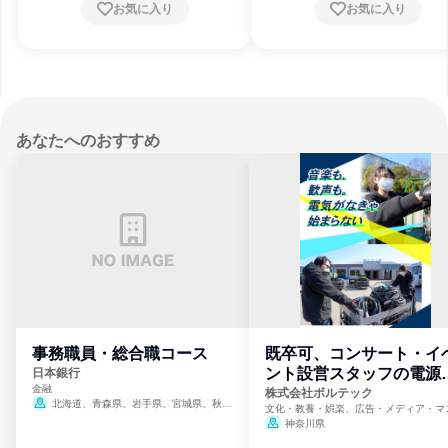
お気に入り
お気に入り
あなたへのおすすめ
事務職員・総合職コース
既卒可、コンサート・イ
ント設営スタッフの電源
日本銀行
金融
門
株式会社ボルテック
北海道、青森県、岩手県、宮城県、秋田
文化・教養・娯楽、広告・メディア・マ
県、山形県、福島県、茨城県、群馬県、埼玉
ミ、電力・ガス・水道・エネルギー
神奈川県
県、東京都、神奈川県、新潟県、富山県、石