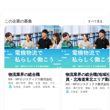
この企業の募集
すべて見る
物流業界の総合職
物流業界の総合職(地域社
員・北海道東北エリア勤
NX・NPロジスティクス株式会社
物流・運行管理、運輸・交通・物流、ITサー
NX・NPロジスティクス株式会社
ビス
北海道、宮城県、山形県、福島県、栃木
物流・運行管理、運輸・交通・物流、IT
県、埼玉県、千葉県、東京都、神奈川県、新
ビス
北海道、宮城県
潟県、石川県、長野県、静岡県、愛知県、三
重県、滋賀県、大阪府、兵庫県、奈良県、広
島県、香川県、福岡県、佐賀県