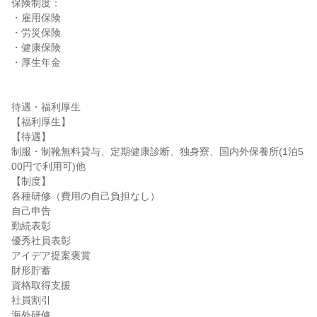
保険制度：

・雇用保険

・労災保険

・健康保険

・厚生年金

待遇・福利厚生

【福利厚生】

【待遇】

制服・制靴無料貸与、定期健康診断、独身寮、国内外保養所(1泊5
00円で利用可)他

【制度】

各種研修（費用の自己負担なし）

自己申告

勤続表彰

優秀社員表彰

アイデア提案褒賞

財形貯蓄

資格取得支援

社員割引

海外研修
