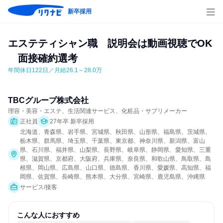
新卒採用
エステティシャン職　説明会は動画視聴でOK
　面接確約選考
年間休日122日／月給26.1～28.0万
TBCグループ株式会社
理容・美容・エステ、生活関連サービス、化粧品・サプリメーカー
正社員
27年卒 新卒採用
北海道、青森県、岩手県、宮城県、秋田県、山形県、福島県、茨城県、
栃木県、群馬県、埼玉県、千葉県、東京都、神奈川県、新潟県、富山
県、石川県、福井県、山梨県、長野県、岐阜県、静岡県、愛知県、三重
県、滋賀県、京都府、大阪府、兵庫県、奈良県、和歌山県、鳥取県、島
根県、岡山県、広島県、山口県、徳島県、香川県、愛媛県、高知県、福
岡県、佐賀県、長崎県、熊本県、大分県、宮崎県、鹿児島県、沖縄県
サービス/接客
こんな人におすすめ