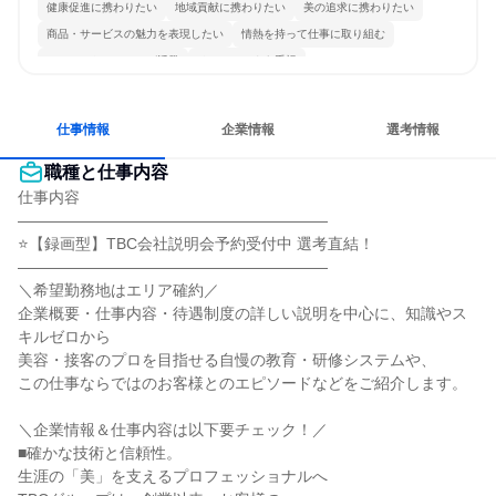
健康促進に携わりたい
地域貢献に携わりたい
美の追求に携わりたい
商品・サービスの魅力を表現したい
情熱を持って仕事に取り組む
コミュニケーションが活発
チームワークを重視
女性が働きやすい環境で働ける
長く同じ会社に居続けられる
人とたくさん会話する
仕事情報
企業情報
選考情報
職種と仕事内容
仕事内容

――――――――――――――――――――

⭐【録画型】TBC会社説明会予約受付中 選考直結！

――――――――――――――――――――

＼希望勤務地はエリア確約／

企業概要・仕事内容・待遇制度の詳しい説明を中心に、知識やス
キルゼロから

美容・接客のプロを目指せる自慢の教育・研修システムや、

この仕事ならではのお客様とのエピソードなどをご紹介します。

＼企業情報＆仕事内容は以下要チェック！／

■確かな技術と信頼性。

生涯の「美」を支えるプロフェッショナルへ
