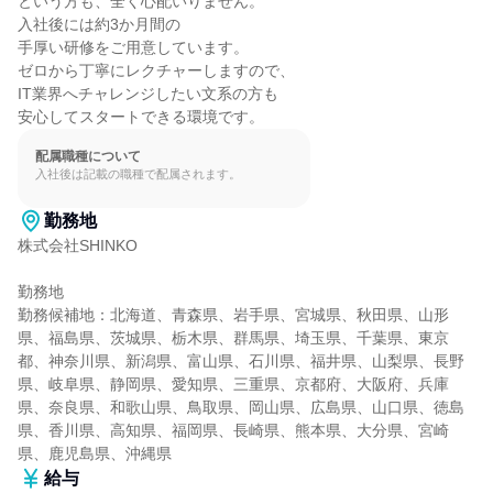
という方も、全く心配いりません。

入社後には約3か月間の

手厚い研修をご用意しています。

ゼロから丁寧にレクチャーしますので、

IT業界へチャレンジしたい文系の方も

安心してスタートできる環境です。
配属職種について
入社後は記載の職種で配属されます。
勤務地
株式会社SHINKO

勤務地

勤務候補地：北海道、青森県、岩手県、宮城県、秋田県、山形
県、福島県、茨城県、栃木県、群馬県、埼玉県、千葉県、東京
都、神奈川県、新潟県、富山県、石川県、福井県、山梨県、長野
県、岐阜県、静岡県、愛知県、三重県、京都府、大阪府、兵庫
県、奈良県、和歌山県、鳥取県、岡山県、広島県、山口県、徳島
県、香川県、高知県、福岡県、長崎県、熊本県、大分県、宮崎
県、鹿児島県、沖縄県
給与