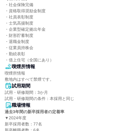
・社会保険完備

・資格取得奨励金制度

・社員表彰制度

・士気高揚制度

・企業型確定拠出年金

・財形貯蓄制度

・退職金制度

・従業員持株会

・勤続表彰

・借上住宅（全国にあり）
喫煙所情報
喫煙所情報

敷地内はすべて禁煙です。
試用期間
試用・研修期間：3か月

職場情報
過去3年間の新卒採用者の定着率
▼2024年度

新卒採用者数：77名

新卒離職者数：6名
