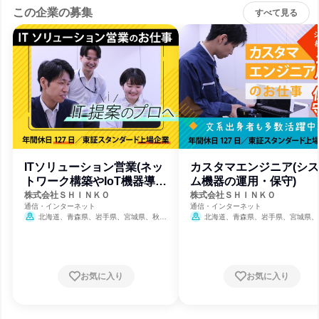
この企業の募集
すべて見る
ITソリューション営業(ネッ
カスタマエンジニア(シ
トワーク構築やIoT機器導
ム機器の運用・保守)
入)
株式会社ＳＨＩＮＫＯ
株式会社ＳＨＩＮＫＯ
通信・インターネット
通信・インターネット
北海道、青森県、岩手県、宮城県、秋田
北海道、青森県、岩手県、宮城県、
県、山形県、福島県、茨城県、栃木県、群馬
県、山形県、福島県、茨城県、栃木県、
県、埼玉県、千葉県、東京都、神奈川県、新
県、埼玉県、千葉県、東京都、神奈川県
潟県、富山県、石川県、福井県、山梨県、長
潟県、富山県、石川県、福井県、山梨県
野県、岐阜県、静岡県、愛知県、三重県、京
野県、岐阜県、静岡県、愛知県、三重県
都府、大阪府、兵庫県、奈良県、和歌山県、
都府、大阪府、兵庫県、奈良県、和歌山
お気に入り
お気に入り
鳥取県、岡山県、広島県、山口県、徳島県、
鳥取県、岡山県、広島県、山口県、徳島
香川県、高知県、福岡県、長崎県、熊本県、
香川県、高知県、福岡県、長崎県、熊本
大分県、宮崎県、鹿児島県、沖縄県
大分県、宮崎県、鹿児島県、沖縄県