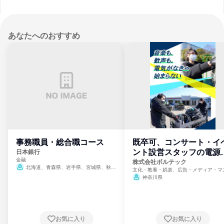
あなたへのおすすめ
事務職員・総合職コース
既卒可、コンサート・イ
ント設営スタッフの電源
日本銀行
金融
門
株式会社ボルテック
北海道、青森県、岩手県、宮城県、秋田
文化・教養・娯楽、広告・メディア・マ
県、山形県、福島県、茨城県、群馬県、埼玉
ミ、電力・ガス・水道・エネルギー
神奈川県
県、東京都、神奈川県、新潟県、富山県、石
川県、福井県、山梨県、長野県、静岡県、愛
知県、京都府、大阪府、兵庫県、鳥取県、島
根県、岡山県、広島県、山口県、徳島県、香
川県、愛媛県、高知県、福岡県、佐賀県、長
お気に入り
お気に入り
崎県、熊本県、大分県、宮崎県、鹿児島県、