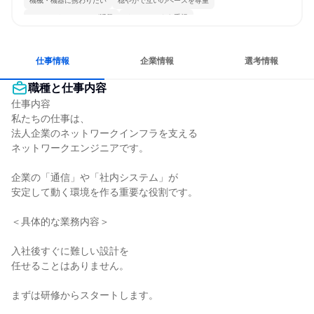
機械・機器に携わりたい
穏やかで互いのペースを尊重
コミュニケーションが活発
チームワークを重視
女性が働きやすい環境で働ける
長く同じ会社に居続けられる
一つの専門分野を極める
人とたくさん会話する
仕事情報
企業情報
選考情報
職種と仕事内容
仕事内容

私たちの仕事は、

法人企業のネットワークインフラを支える

ネットワークエンジニアです。

企業の「通信」や「社内システム」が

安定して動く環境を作る重要な役割です。

＜具体的な業務内容＞

入社後すぐに難しい設計を

任せることはありません。

まずは研修からスタートします。
