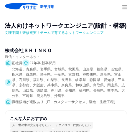
新卒採用
法人向けネットワークエンジニア(設計・構築)
文理不問！研修充実！チームで育てるネットワークエンジニア
株式会社ＳＨＩＮＫＯ
通信・インターネット
正社員
27年卒 新卒採用
北海道、青森県、岩手県、宮城県、秋田県、山形県、福島県、茨城県、
栃木県、群馬県、埼玉県、千葉県、東京都、神奈川県、新潟県、富山
県、石川県、福井県、山梨県、長野県、岐阜県、静岡県、愛知県、三重
県、京都府、大阪府、兵庫県、奈良県、和歌山県、鳥取県、岡山県、広
島県、山口県、徳島県、香川県、高知県、福岡県、長崎県、熊本県、大
分県、宮崎県、鹿児島県、沖縄県
職種候補が複数あり（IT、カスタマーサクセス、製造・生産工程）
こんな人におすすめ
人・世の中の安全を守りたい
テクノロジーに携わりたい