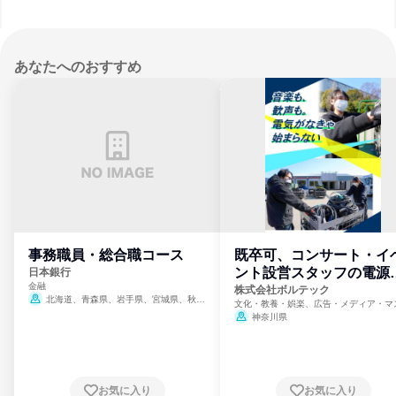
あなたへのおすすめ
事務職員・総合職コース
既卒可、コンサート・イ
ント設営スタッフの電源
日本銀行
金融
門
株式会社ボルテック
北海道、青森県、岩手県、宮城県、秋田
文化・教養・娯楽、広告・メディア・マ
県、山形県、福島県、茨城県、群馬県、埼玉
ミ、電力・ガス・水道・エネルギー
神奈川県
県、東京都、神奈川県、新潟県、富山県、石
川県、福井県、山梨県、長野県、静岡県、愛
知県、京都府、大阪府、兵庫県、鳥取県、島
根県、岡山県、広島県、山口県、徳島県、香
川県、愛媛県、高知県、福岡県、佐賀県、長
お気に入り
お気に入り
崎県、熊本県、大分県、宮崎県、鹿児島県、