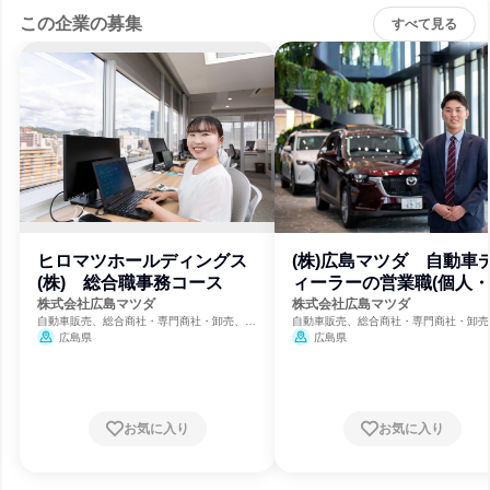
この企業の募集
すべて見る
ヒロマツホールディングス
(株)広島マツダ 自動車
(株) 総合職事務コース
ィーラーの営業職(個人
人)
株式会社広島マツダ
株式会社広島マツダ
自動車販売、総合商社・専門商社・卸売、観
自動車販売、総合商社・専門商社・卸売
光・旅行・宿泊
光・旅行・宿泊
広島県
広島県
お気に入り
お気に入り