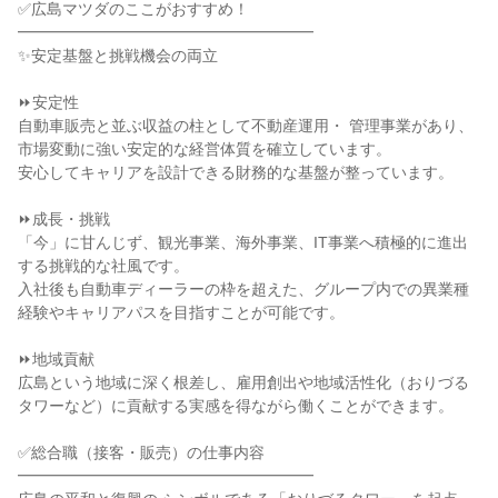
✅広島マツダのここがおすすめ！

━━━━━━━━━━━━━━━━━━━

✨安定基盤と挑戦機会の両立

⏩安定性

自動車販売と並ぶ収益の柱として不動産運用・ 管理事業があり、
市場変動に強い安定的な経営体質を確立しています。

安心してキャリアを設計できる財務的な基盤が整っています。

⏩成長・挑戦

「今」に甘んじず、観光事業、海外事業、IT事業へ積極的に進出
する挑戦的な社風です。

入社後も自動車ディーラーの枠を超えた、グループ内での異業種
経験やキャリアパスを目指すことが可能です。

⏩地域貢献

広島という地域に深く根差し、雇用創出や地域活性化（おりづる
タワーなど）に貢献する実感を得ながら働くことができます。

✅総合職（接客・販売）の仕事内容

━━━━━━━━━━━━━━━━━━━
