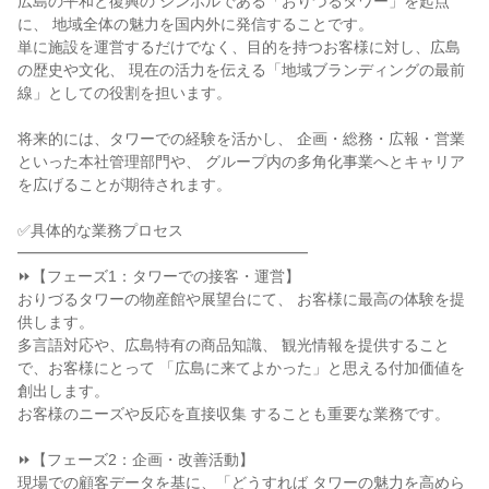
広島の平和と復興の シンボルである「おりづるタワー」を起点
に、 地域全体の魅力を国内外に発信することです。

単に施設を運営するだけでなく、目的を持つお客様に対し、広島
の歴史や文化、 現在の活力を伝える「地域ブランディングの最前
線」としての役割を担います。

将来的には、タワーでの経験を活かし、 企画・総務・広報・営業
といった本社管理部門や、 グループ内の多角化事業へとキャリア
を広げることが期待されます。

✅具体的な業務プロセス

━━━━━━━━━━━━━━━━━━━

⏩【フェーズ1：タワーでの接客・運営】

おりづるタワーの物産館や展望台にて、 お客様に最高の体験を提
供します。

多言語対応や、広島特有の商品知識、 観光情報を提供すること
で、お客様にとって 「広島に来てよかった」と思える付加価値を 
創出します。

お客様のニーズや反応を直接収集 することも重要な業務です。

⏩【フェーズ2：企画・改善活動】

現場での顧客データを基に、「どうすれば タワーの魅力を高めら