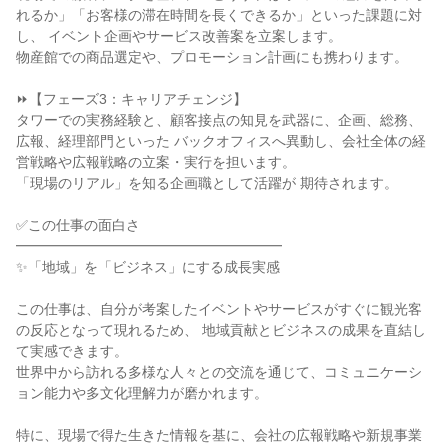
れるか」「お客様の滞在時間を長くできるか」といった課題に対
し、 イベント企画やサービス改善案を立案します。

物産館での商品選定や、プロモーション計画にも携わります。

⏩【フェーズ3：キャリアチェンジ】

タワーでの実務経験と、顧客接点の知見を武器に、企画、総務、
広報、経理部門といった バックオフィスへ異動し、会社全体の経
営戦略や広報戦略の立案・実行を担います。

「現場のリアル」を知る企画職として活躍が 期待されます。

✅この仕事の面白さ

━━━━━━━━━━━━━━━━━━━

✨「地域」を「ビジネス」にする成長実感

この仕事は、自分が考案したイベントやサービスがすぐに観光客
の反応となって現れるため、 地域貢献とビジネスの成果を直結し
て実感できます。

世界中から訪れる多様な人々との交流を通じて、コミュニケーシ
ョン能力や多文化理解力が磨かれます。

特に、現場で得た生きた情報を基に、会社の広報戦略や新規事業