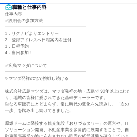
職種と仕事内容
仕事内容

✅説明会の参加方法

━━━━━━━━━━━━━━━━━━━

1．リクナビよりエントリー

2．登録アドレスへ日程案内を送付

3．日程予約

4．当日参加！

✅広島マツダについて

━━━━━━━━━━━━━━━━━━━

✨マツダ発祥の地で挑戦し続ける

株式会社広島マツダは、マツダ発祥の地・広島で 90年以上にわた
り、地域の皆様に愛されてきた基幹ディーラーです。

単なる車販売にとどまらず、常に時代の変化を先読みし、「次の
一歩」を踏み出し続けてきました。

原爆ドームに隣接する観光施設「おりづるタワー」の運営や、IT
ソリューション開発、不動産事業を多角的に展開することで、自
動車販売事業の波に左右されない強固な経営基盤を確立していま