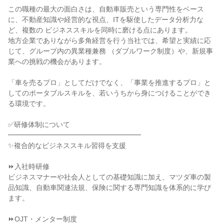
この職種の最大の面白さは、自動車販売という専門性をベース
に、不動産知識や経営的な視点、ITを駆使したデータ分析力な
ど、複数の ビジネススキルを同時に磨ける点にあります。

地方企業でありながら多角経営を行う当社では、希望と実績に応
じて、グループ内の異業種兼務 （ダブルワーク制度）や、新規事
業への挑戦の機会があります。

「車を売るプロ」としてだけでなく、「事業を推進するプロ」と
してのポータブルスキルを、若いうちから身につけることができ
る環境です。

✅研修体制について

━━━━━━━━━━━━━━━━━━━

✨複合的なビジネススキル習得を支援

⏩入社時研修

ビジネスマナーや社会人としての基礎知識に加え、マツダ車の製
品知識、自動車関連法規、保険に関する専門知識を体系的に学び
ます。

⏩OJT・メンター制度
