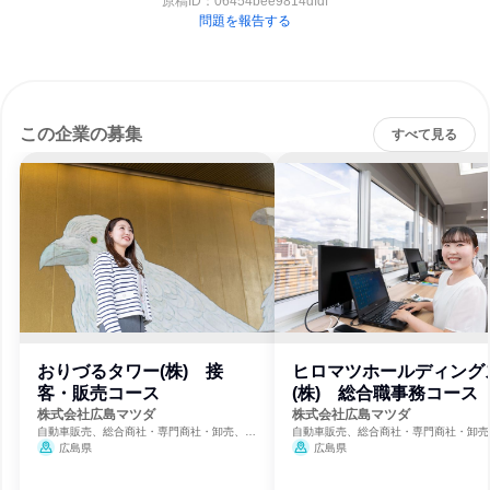
原稿ID：
06454bee9814dfdf
問題を報告する
この企業の募集
すべて見る
おりづるタワー(株) 接
ヒロマツホールディング
客・販売コース
(株) 総合職事務コース
株式会社広島マツダ
株式会社広島マツダ
自動車販売、総合商社・専門商社・卸売、観
自動車販売、総合商社・専門商社・卸売
光・旅行・宿泊
光・旅行・宿泊
広島県
広島県