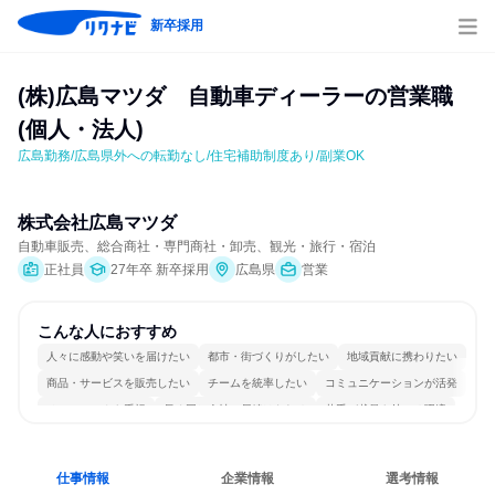
新卒採用
(株)広島マツダ　自動車ディーラーの営業職
(個人・法人)
広島勤務/広島県外への転勤なし/住宅補助制度あり/副業OK
株式会社広島マツダ
自動車販売、総合商社・専門商社・卸売、観光・旅行・宿泊
正社員
27年卒 新卒採用
広島県
営業
こんな人におすすめ
人々に感動や笑いを届けたい
都市・街づくりがしたい
地域貢献に携わりたい
商品・サービスを販売したい
チームを統率したい
コミュニケーションが活発
チームワークを重視
長く同じ会社に居続けられる
若手が裁量を持てる環境
人とたくさん会話する
仕事情報
企業情報
選考情報