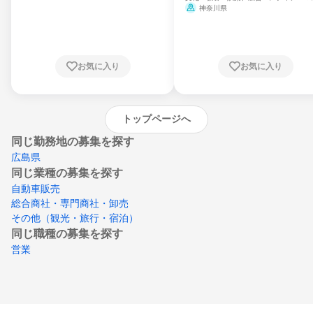
県、山形県、福島県、茨城県、群馬県、埼玉
ミ、電力・ガス・水道・エネルギー
神奈川県
県、東京都、神奈川県、新潟県、富山県、石
川県、福井県、山梨県、長野県、静岡県、愛
知県、京都府、大阪府、兵庫県、鳥取県、島
根県、岡山県、広島県、山口県、徳島県、香
川県、愛媛県、高知県、福岡県、佐賀県、長
お気に入り
お気に入り
崎県、熊本県、大分県、宮崎県、鹿児島県、
沖縄県
トップページへ
同じ勤務地の募集を探す
広島県
同じ業種の募集を探す
自動車販売
総合商社・専門商社・卸売
その他（観光・旅行・宿泊）
同じ職種の募集を探す
営業