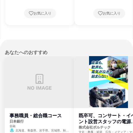
お気に入り
お気に入り
あなたへのおすすめ
事務職員・総合職コース
既卒可、コンサート・イ
ント設営スタッフの電源
日本銀行
金融
門
株式会社ボルテック
北海道、青森県、岩手県、宮城県、秋田
文化・教養・娯楽、広告・メディア・マ