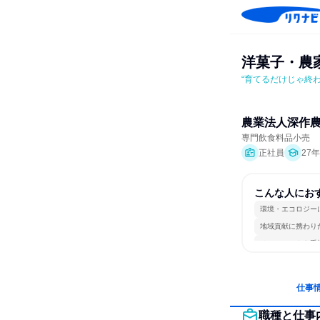
洋菓子・農
“育てるだけじゃ終
農業法人深作
専門飲食料品小売
正社員
27
こんな人にお
環境・エコロジー
地域貢献に携わり
チームワークを重
仕事
職種と仕事