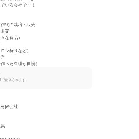
でいる会社です！

作物の栽培・販売

販売

々な食品）



ロン狩りなど）

営

で作った料理が自慢）
て
種で配属されます。
有限会社

城県