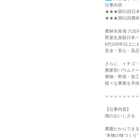
仕事内容

★★★第51回日
★★★第61回農
農林水産省 六次
野菜生産額日本一
6代100年以上に
安全・安心・高品
さらに、イチゴ・
農家初バウムクー
果物・野菜・加工
様々な事業を手掛
＝＝＝＝＝＝＝＝
【仕事内容】

畑のおいしさを、
農園だからできる
“本物の味づくり