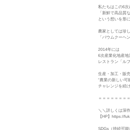
私たちはこの6次
「新鮮で高品質な
という想いを形に
農家としては珍し
「バウムクーヘン
2014年には

6次産業化地産地
レストラン「ルフ
生産・加工・販売
“農業の新しい可能
チャレンジを続け
＝＝＝＝＝＝＝＝
＼＼詳しくは深作
【HP】https://fuk
SDGs（持続可能