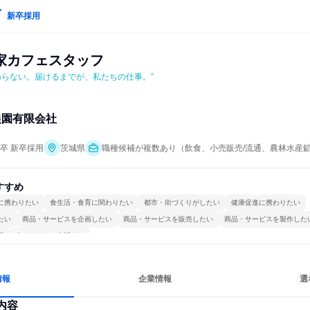
新卒採用
家カフェスタッフ
わらない。届けるまでが、私たちの仕事。”
農園有限会社
年卒 新卒採用
茨城県
職種候補が複数あり（飲食、小売販売/流通、農林水産
すすめ
に携わりたい
食生活・食育に関わりたい
都市・街づくりがしたい
健康促進に携わりたい
たい
商品・サービスを企画したい
商品・サービスを販売したい
商品・サービスを製作した
視
人とたくさん会話する
情報
企業情報
選
内容