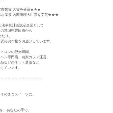
本農業賞 大賞を受賞★★★

林水産祭 内閣総理大臣賞を受賞★★★

化法事業計画認定企業として

の茨城県鉾田市から

わたり、

質の農作物をお届けしています。

メロンの観光農園、

ヘン専門店、農家カフェ運営、

品などのネット通販など、

けています。

＝＝＝＝＝＝＝＝＝＝＝＝

そのままスイーツに。



”を、あなたの手で。
