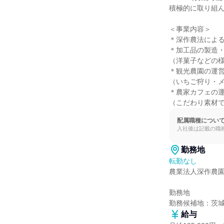
積極的に取り組ん
＜事業内容＞

＊深作農法による
＊加工品の製造・
（洋菓子などの様
＊観光農園の運営
（いちご狩り・メ
＊農家カフェの運
（こだわり素材
配属職種につい
入社後は記載の職
勤務地
転勤なし
農業法人深作農園
勤務地

勤務候補地：茨
給与