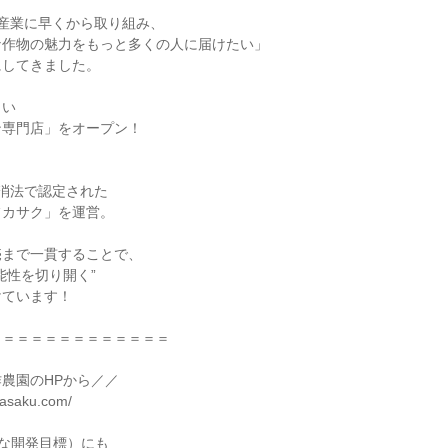
産業に早くから取り組み、

作物の魅力をもっと多くの人に届けたい」

してきました。

い

専門店」をオープン！

消法で認定された

カサク」を運営。

まで一貫することで、

性を切り開く”

ています！

＝＝＝＝＝＝＝＝＝＝＝＝

農園のHPから／／

asaku.com/

な開発目標）にも
