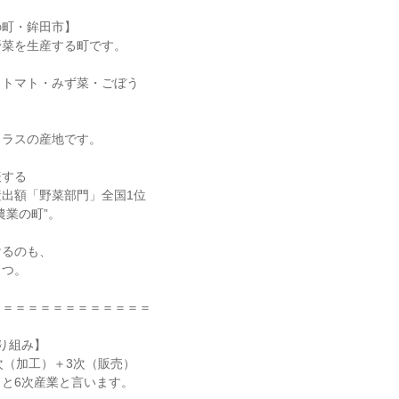
町・鉾田市】

菜を生産する町です。

トマト・みず菜・ごぼう

ラスの産地です。

する

出額「野菜部門」全国1位

業の町”。

るのも、

つ。

＝＝＝＝＝＝＝＝＝＝＝＝

り組み】

次（加工）＋3次（販売）

と6次産業と言います。
