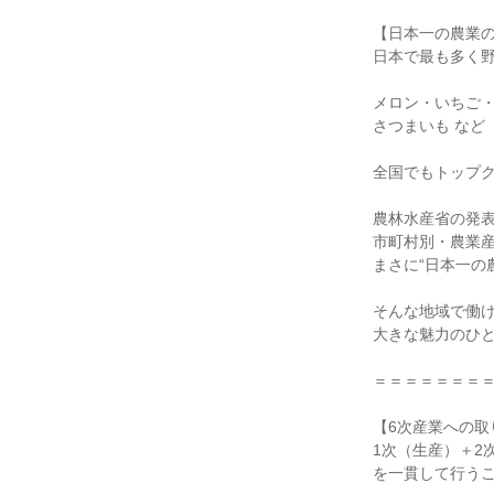
【日本一の農業の
日本で最も多く野
メロン・いちご・
さつまいも など

全国でもトップク
農林水産省の発表
市町村別・農業産
まさに“日本一の農
そんな地域で働け
大きな魅力のひと
＝＝＝＝＝＝＝＝
【6次産業への取
1次（生産）＋2
を一貫して行うこ