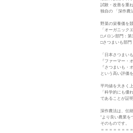
試験・改善を重ね
独自の 「深作農
野菜の栄養価を競
「オーガニックエコ
□メロン部門：第1
□さつまいも部門：
「日本さつまいも
『ファーマー・オブ
『さつまいも・オ
という高い評価を
平均値を大きく上
「科学的にも優れ
であることが証明
深作農法は、伝統
“より良い農業をつ
そのものです。

＝＝＝＝＝＝＝＝