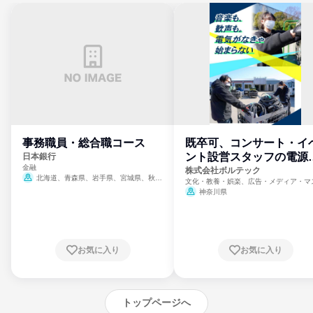
事務職員・総合職コース
既卒可、コンサート・イ
ント設営スタッフの電源
日本銀行
金融
門
株式会社ボルテック
北海道、青森県、岩手県、宮城県、秋田
文化・教養・娯楽、広告・メディア・マ
県、山形県、福島県、茨城県、群馬県、埼玉
ミ、電力・ガス・水道・エネルギー
神奈川県
県、東京都、神奈川県、新潟県、富山県、石
川県、福井県、山梨県、長野県、静岡県、愛
知県、京都府、大阪府、兵庫県、鳥取県、島
根県、岡山県、広島県、山口県、徳島県、香
川県、愛媛県、高知県、福岡県、佐賀県、長
お気に入り
お気に入り
崎県、熊本県、大分県、宮崎県、鹿児島県、
沖縄県
トップページへ