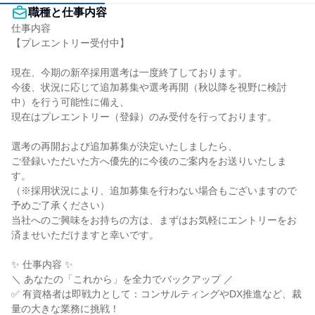
職種と仕事内容
仕事内容

【プレエントリー受付中】

現在、今期の新卒採用選考は一度終了しております。

今後、状況に応じて追加募集や選考再開（秋以降を視野に検討
中）を行う可能性に備え、

現在はプレエントリー（登録）のみ受付を行っております。

選考の再開および追加募集が決定いたしましたら、

ご登録いただいた方へ優先的に今後のご案内をお送りいたしま
す。

（※採用状況により、追加募集を行わない場合もございますので
予めご了承ください）

当社へのご興味をお持ちの方は、まずはお気軽にエントリーをお
済ませいただけますと幸いです。

✨ 仕事内容 ✨

＼ あなたの「これから」を全力でバックアップ ／

✅ 有資格者は即戦力として：コンサルティングやDX推進など、裁
量の大きな業務に挑戦！
