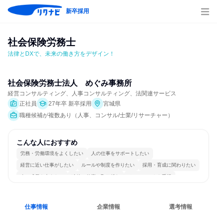
新卒採用
社会保険労務士
法律とDXで、未来の働き方をデザイン！
社会保険労務士法人　めぐみ事務所
経営コンサルティング、人事コンサルティング、法関連サービス
正社員
27年卒 新卒採用
宮城県
職種候補が複数あり（人事、コンサル/士業/リサーチャー）
こんな人におすすめ
労務・労働環境をよくしたい
人の仕事をサポートしたい
経営に近い仕事がしたい
ルールや制度を作りたい
採用・育成に関わりたい
人の成長を支えたい
冷静に仕事に取り組む
チームワークを重視
多様な職種の人と関われる
目標に追われず働ける
仕事情報
企業情報
選考情報