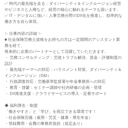
✅ 時代の最先端を走る：ダイバーシティ＆インクルージョン経営
やビジネスと人権など、経営の核心に触れるテーマも扱います。

✅ IT・デジタルに強い：人事労務分野のDX化を推進し、効率的な
働き方を自ら体現。

✨ 仕事内容の詳細 ✨

■ 社会保険労務士資格をお持ちの方は一定期間のアシスタント業
務を経て、

将来的に企業のパートナーとして活躍していただきます。

・ 労務コンサルティング：労使トラブル解決、賃金・評価制度の
設計

・ 最先端テーマへの対応：ハラスメント対策、ダイバーシティ＆
インクルージョン（D&I）

・ 行政調査対応：労働基準監督署や年金事務所への対応

・ 教育・啓蒙：セミナー講師や社内研修の企画・登壇

・ DX推進支援：クラウドサービスの導入・定着サポート

◆ 福利厚生・制度

「働きやすさ」と「学び」を両立できる環境です！

・社会保険完備（雇用・労災・健康・厚生年金）

・登録費用・会費の事務所負担（規定あり）
