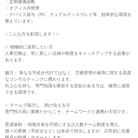
・定期健康診断

・オフィス内禁煙

・デバイス貸与（PC、デュアルディスプレイ等、効率的な環境を
整えています）

✨こんな方を歓迎します！✨

✅ 積極的に成長したい方

人事労務は、常に新しい法律や制度をキャッチアップする必要が
あります。

魅力： 単なる手続き代行ではなく、労務管理や雇用に関する高度
なコンサルティングに携わります。

向上心を持ち、専門知識を吸収する意欲がある方は、確実に成長
できる環境です。

✅ チームで協力し、助け合える方

専門性の高い業務だからこそ、チームワークと連携が大切です。

育成体制： 情報共有を円滑にする少人数チーム制度を導入。

個々の業務（手続きなど）は各自で担当しますが、日常的に先輩
職員が指導・サポートします。
