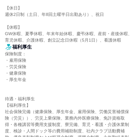
【休日】

週休2日制（土日、年8回土曜半日出勤あり）、祝日

【休暇】

GW休暇、夏季休暇、年末年始休暇、慶弔休暇、産前・産後休暇、
育児休暇、介護休暇、創立記念日休暇（5月1日）、看護休暇
福利厚生
保険制度：

・雇用保険

・労災保険

・健康保険

・厚生年金

待遇・福利厚生

【福利厚生】

社会保険完備（健康保険、厚生年金、雇用保険、労働災害補償保
険（労災））、労災上乗保険、業務内外医療保険、免許資格取
得・各種講習等費用支援制度、寮完備、育児・看護・介護休業制
度、検診・人間ドック等の費用補助制度、社内クラブ活動費補