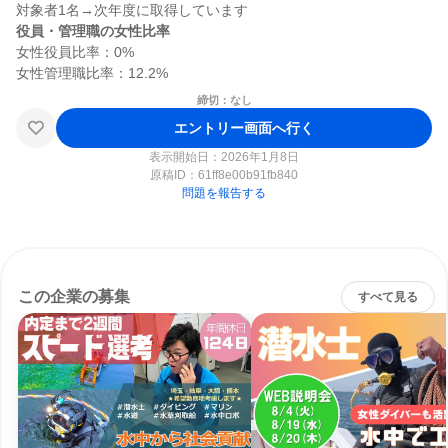
役員・管理職の女性比率
女性役員比率：0%

締切：なし
エントリー画面へ行く
表示開始日：2026年1月8日
原稿ID：
61ff8e00b91fb840
問題を報告する
この企業の募集
すべて見る