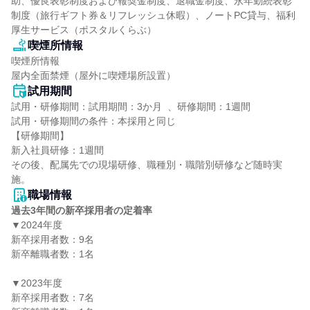
助、優良表彰制度および報奨金制度、退職金制度、永年勤続表彰
制度（旅行ギフト券＆リフレッシュ休暇）、ノートPC貸与、福利
厚生サービス（ポスタルくらぶ）
喫煙所情報
喫煙所情報

屋内全面禁煙（屋外に喫煙場所設置）
試用期間
試用・研修期間：試用期間：3か月  、研修期間：1週間

試用・研修期間の条件：本採用と同じ

【研修期間】

新入社員研修：1週間

その後、配属先での現場研修、職種別・職階別研修など随時実
職場情報
過去3年間の新卒採用者の定着率
▼2024年度

新卒採用者数：9名

新卒離職者数：1名

▼2023年度

新卒採用者数：7名
