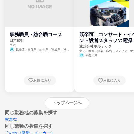
事務職員・総合職コース
既卒可、コンサート・イ
ント設営スタッフの電源
日本銀行
金融
門
株式会社ボルテック
北海道、青森県、岩手県、宮城県、秋田
文化・教養・娯楽、広告・メディア・マ
県、山形県、福島県、茨城県、群馬県、埼玉
ミ、電力・ガス・水道・エネルギー
神奈川県
県、東京都、神奈川県、新潟県、富山県、石
川県、福井県、山梨県、長野県、静岡県、愛
知県、京都府、大阪府、兵庫県、鳥取県、島
根県、岡山県、広島県、山口県、徳島県、香
川県、愛媛県、高知県、福岡県、佐賀県、長
お気に入り
お気に入り
崎県、熊本県、大分県、宮崎県、鹿児島県、
沖縄県
トップページへ
同じ勤務地の募集を探す
熊本県
同じ業種の募集を探す
その他（製造・メーカー）