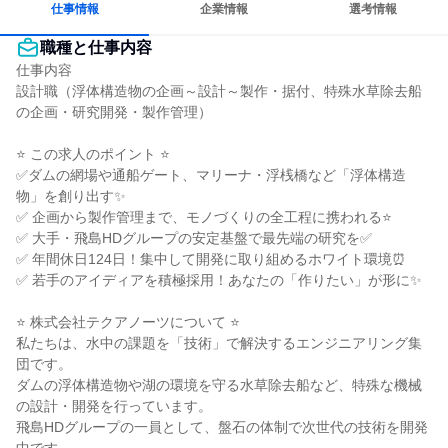
仕事情報
企業情報
選考情報
職種と仕事内容
仕事内容

設計職（浮体構造物の企画～設計～製作・据付、特殊水草除去船
の企画・研究開発・製作管理）

⭐ この求人のポイント ⭐

✅ダムの網場や通船ゲート、マリーナ・浮桟橋など「浮体構造
物」を創り出す✨

✅ 企画から製作管理まで、モノづくりの全工程に携われる⭐

✅ 大手・飛島HDグループの安定基盤で最先端の研究を✅

✅ 年間休日124日！集中して開発に取り組めるホワイト環境⏰

✅ 若手のアイディアを積極採用！あなたの「作りたい」が形に✨

⭐ 株式会社テクアノーツについて ⭐

私たちは、水中の課題を「技術」で解決するエンジニアリング集
団です。

ダムの浮体構造物や湖の環境を守る水草除去船など、特殊な機械
の設計・開発を行っています。

飛島HDグループの一員として、盤石の体制で次世代の技術を開発