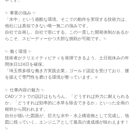
中です。

✨ 事業の強み ✨

「水中」という過酷な環境。そこでの動作を実現する技術力は、
他社には真似できない唯一無二の強みです。

自社で企画し、自社で形にする。この一貫した開発体制があるか
らこそ、スピーディーかつ大胆な挑戦が可能です。✨

✨ 働く環境 ✨

技術者がクリエイティビティを発揮できるよう、土日祝休みの年
間休日124日を確保。

「埼玉県多様な働き方実践企業」ゴールド認定を受けており、腰
を据えて専門性を磨ける環境が整っています。⭐

✨ 仕事内容の魅力 ✨

CADソフトでの設計はもちろん、「どうすれば外力に耐えられる
か」「どうすれば効率的に水草を除去できるか」といった企画の
根幹から関われます。

自分が描いた図面が、巨大な水中・水上構造物として完成し、地
図に残っていく。エンジニアとして最高の達成感が味わえます！
✨
