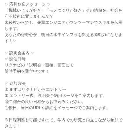
✨ 応募歓迎メッセージ ✨

「機械いじりが好き」「モノづくりが好き」その情熱を、社会を
守る技術に変えませんか？

未経験からでも、先輩エンジニアがマンツーマンでスキルを伝承
します。

あなたの好奇心が、明日の水中インフラを変える原動力になりま
す！✨

✨ 説明会案内 ✨

✅ 開催日時

リクナビの「説明会・面接」画面にて

随時予約を受付中です！

✅ 参加方法

➀ まずはリクナビからエントリー

➁ エントリー後、説明会予約用ページをご案内します。

③ご都合の良い日程からお申込みください。

④後日、当日のURLや詳細をメッセージでご案内します。

※日程調整も可能ですので、学内での研究と両立しながら参加で
きます！
