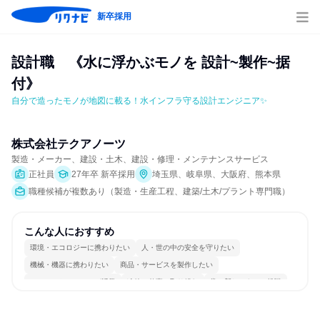
新卒採用
設計職　《水に浮かぶモノを 設計~製作~据
付》
自分で造ったモノが地図に載る！水インフラ守る設計エンジニア✨
株式会社テクアノーツ
製造・メーカー、建設・土木、建設・修理・メンテナンスサービス
正社員
27年卒 新卒採用
埼玉県、岐阜県、大阪府、熊本県
職種候補が複数あり（製造・生産工程、建築/土木/プラント専門職）
こんな人におすすめ
環境・エコロジーに携わりたい
人・世の中の安全を守りたい
機械・機器に携わりたい
商品・サービスを製作したい
コミュニケーションが活発
冷静に仕事に取り組む
常に新しいものに挑戦
チームワークを重視
長く同じ会社に居続けられる
多様な職種の人と関われる