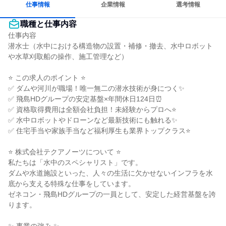
仕事情報
企業情報
選考情報
職種と仕事内容
仕事内容

潜水士（水中における構造物の設置・補修・撤去、水中ロボット
や水草刈取船の操作、施工管理など）

⭐ この求人のポイント ⭐

✅ ダムや河川が職場！唯一無二の潜水技術が身につく✨

✅ 飛島HDグループの安定基盤×年間休日124日⏰

✅ 資格取得費用は全額会社負担！未経験からプロへ⭐

✅ 水中ロボットやドローンなど最新技術にも触れる✨

✅ 住宅手当や家族手当など福利厚生も業界トップクラス⭐

⭐ 株式会社テクアノーツについて ⭐

私たちは「水中のスペシャリスト」です。

ダムや水道施設といった、人々の生活に欠かせないインフラを水
底から支える特殊な仕事をしています。

ゼネコン・飛島HDグループの一員として、安定した経営基盤を誇
ります。
