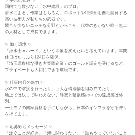
✨ 事業の強み ✨

国内でも数少ない「水中建設」のプロ。

潜水による手作業はもちろん、ロボットや特殊船を自社開発する
高い技術力が私たちの武器です。

競合が少ないニッチな分野だからこそ、代替のきかない唯一無二
の人材として成長できます。

✨ 働く環境 ✨

「潜水士＝ハード」という印象を変えたいと考えています。年間
休日はたっぷり124日を確保。

「埼玉県多様な働き方実践企業」のゴールド認定を受けるなど、
プライベートも大切にできる環境です。

✨ 仕事内容の魅力 ✨

水の中で溶接を行ったり、巨大な構造物を組み立てたり。

地上では決して味わえない、静寂と緊張感の中での達成感は格
別。

一生モノの国家資格を手にしながら、日本のインフラを守る誇り
を持てます。

✨ 応募歓迎メッセージ ✨

「泳ぐことが好き」「海に関わりたい」「誰もやっていないこと