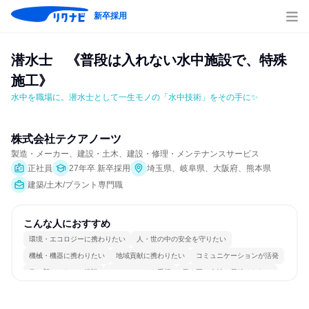
新卒採用
潜水士　《普段は入れない水中施設で、特殊
施工》
水中を職場に。潜水士として一生モノの「水中技術」をその手に✨
株式会社テクアノーツ
製造・メーカー、建設・土木、建設・修理・メンテナンスサービス
正社員
27年卒 新卒採用
埼玉県、岐阜県、大阪府、熊本県
建築/土木/プラント専門職
こんな人におすすめ
環境・エコロジーに携わりたい
人・世の中の安全を守りたい
機械・機器に携わりたい
地域貢献に携わりたい
コミュニケーションが活発
常に新しいものに挑戦
チームワークを重視
長く同じ会社に居続けられる
多様な職種の人と関われる
一つの専門分野を極める