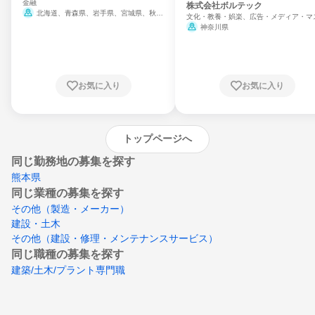
金融
門
株式会社ボルテック
北海道、青森県、岩手県、宮城県、秋田
文化・教養・娯楽、広告・メディア・マ
県、山形県、福島県、茨城県、群馬県、埼玉
ミ、電力・ガス・水道・エネルギー
神奈川県
県、東京都、神奈川県、新潟県、富山県、石
川県、福井県、山梨県、長野県、静岡県、愛
知県、京都府、大阪府、兵庫県、鳥取県、島
根県、岡山県、広島県、山口県、徳島県、香
川県、愛媛県、高知県、福岡県、佐賀県、長
お気に入り
お気に入り
崎県、熊本県、大分県、宮崎県、鹿児島県、
沖縄県
トップページへ
同じ勤務地の募集を探す
熊本県
同じ業種の募集を探す
その他（製造・メーカー）
建設・土木
その他（建設・修理・メンテナンスサービス）
同じ職種の募集を探す
建築/土木/プラント専門職