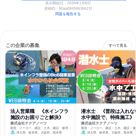
表示開始日：2026年1月8日
原稿ID：
60aa08456b3bb21f
問題を報告する
この企業の募集
すべて見る
法人営業職 《水インフラ
潜水士 《普段は入れな
施設のお困りごと解決》
水中施設で、特殊施工》
株式会社テクアノーツ
株式会社テクアノーツ
製造・メーカー、建設・土木、建設・修理・
製造・メーカー、建設・土木、建設・修
メンテナンスサービス
メンテナンスサービス
埼玉県、岐阜県、大阪府、熊本県
埼玉県、岐阜県、大阪府、熊本県