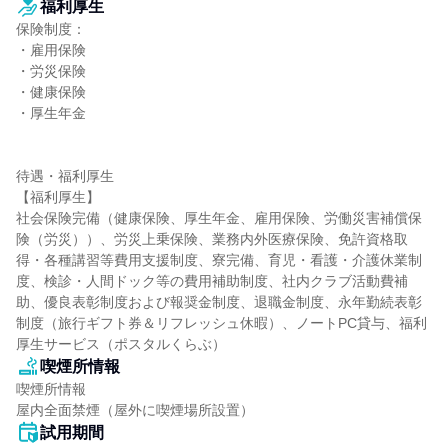
福利厚生
保険制度：

・雇用保険

・労災保険

・健康保険

・厚生年金

待遇・福利厚生

【福利厚生】

社会保険完備（健康保険、厚生年金、雇用保険、労働災害補償保
険（労災））、労災上乗保険、業務内外医療保険、免許資格取
得・各種講習等費用支援制度、寮完備、育児・看護・介護休業制
度、検診・人間ドック等の費用補助制度、社内クラブ活動費補
助、優良表彰制度および報奨金制度、退職金制度、永年勤続表彰
制度（旅行ギフト券＆リフレッシュ休暇）、ノートPC貸与、福利
厚生サービス（ポスタルくらぶ）
喫煙所情報
喫煙所情報

屋内全面禁煙（屋外に喫煙場所設置）
試用期間