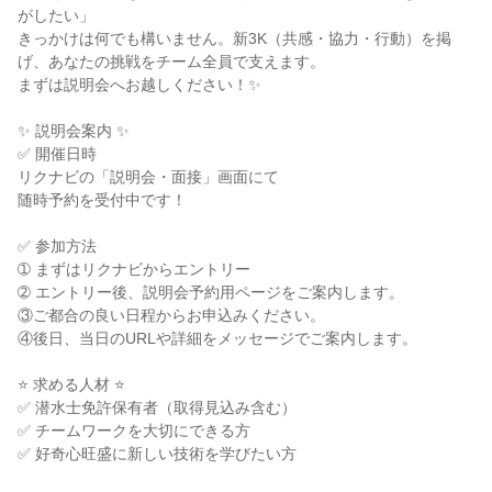
がしたい」

きっかけは何でも構いません。新3K（共感・協力・行動）を掲
げ、あなたの挑戦をチーム全員で支えます。

まずは説明会へお越しください！✨

✨ 説明会案内 ✨

✅ 開催日時

リクナビの「説明会・面接」画面にて

随時予約を受付中です！

✅ 参加方法

➀ まずはリクナビからエントリー

➁ エントリー後、説明会予約用ページをご案内します。

③ご都合の良い日程からお申込みください。

④後日、当日のURLや詳細をメッセージでご案内します。

⭐ 求める人材 ⭐

✅ 潜水士免許保有者（取得見込み含む）

✅ チームワークを大切にできる方

✅ 好奇心旺盛に新しい技術を学びたい方
