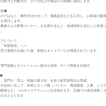
分析力と判断力が、日々の売上や食品ロス削減に直結します。

画◆

るのではなく、陳列方法やポップ、価格設定などを工夫し、お客様の購
を実行します。

の農家さんの野菜コーナー」を企画するなど、地域特性を活かした売場
。

アについて

「本部経営」へー

営で基礎力を築いた後、多様なキャリアパスが用意されています。

専門知識とオペレーション能力を習得。チーフ昇格を目指す。

◆

、部門の「売上・利益の最大化」を担う経営者視点を育成。

性や志向に応じて、本部スタッフ職（バイヤー、商品開発、人事、シス
舗開発など）へのキャリアチェンジを目指せます。店舗での成功体験こ
土台となります。
