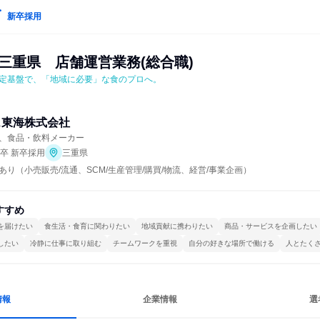
新卒採用
三重県　店舗運営業務(総合職)
定基盤で、「地域に必要」な食のプロへ。
ュ東海株式会社
、食品・飲料メーカー
年卒 新卒採用
三重県
り（小売販売/流通、SCM/生産管理/購買/物流、経営/事業企画）
すすめ
を届けたい
食生活・食育に関わりたい
地域貢献に携わりたい
商品・サービスを企画したい
したい
冷静に仕事に取り組む
チームワークを重視
自分の好きな場所で働ける
人とたく
情報
企業情報
選