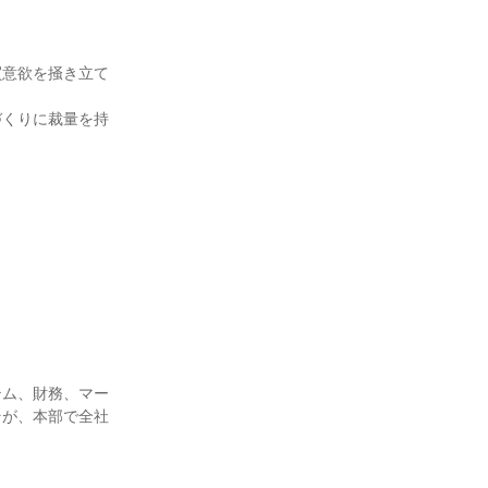
買意欲を掻き立て
づくりに裁量を持
テム、財務、マー
そが、本部で全社