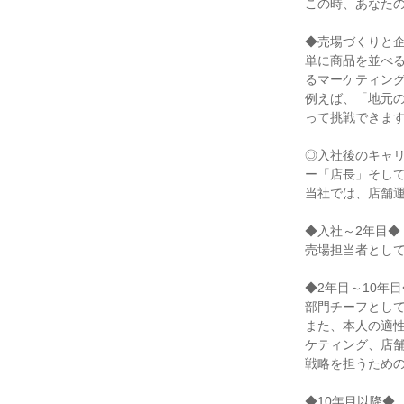
この時、あなたの
◆売場づくりと企
単に商品を並べ
るマーケティング
例えば、「地元
って挑戦できます
◎入社後のキャリ
ー「店長」そして
当社では、店舗運
◆入社～2年目◆

売場担当者として
◆2年目～10年目
部門チーフとして
また、本人の適
ケティング、店
戦略を担うための
◆10年目以降◆
