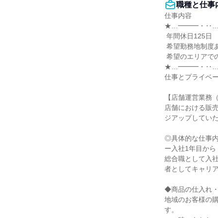
職種と仕事
仕事内容

★…━━━・‥…
 年間休日125日

 希望勤務地制度あり

 希望のエリアでの勤務が可能

★…━━━・‥…
仕事とプライベー
【店舗運営業務（
店舗における販
ジアップしていた
◎具体的な仕事内
ー入社1年目から
総合職として入
者としてキャリア
◆商品の仕入れ・
地域のお客様の
す。
