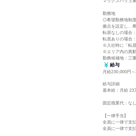
マックスバリュ東
勤務地

◎希望勤務地制度
拠点を設定し、希
転居なしの場合：
転居ありの場合：
※入社時に「転居
※エリア内の異動
勤務候補地：三
給与
月給230,000円～2
給与詳細

基本給：月給 23万円
固定残業代：なし
【一律手当】

全員に一律で支払
全員に一律で支払