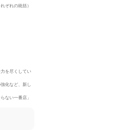
それぞれの統括）
全力を尽くしてい
の強化など、新し
ならない一番店」