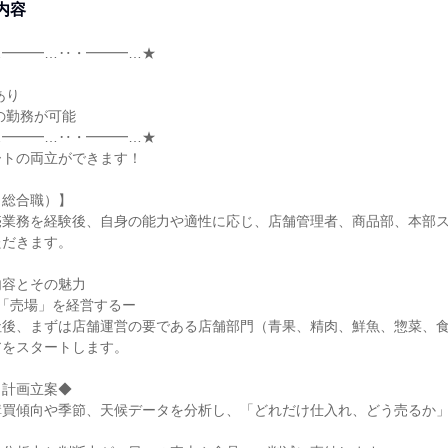
内容
━━━…‥・━━━…★

━━━…‥・━━━…★

トの両立ができます！

総合職）】

売業務を経験後、自身の能力や適性に応じ、店舗管理者、商品部、本部
だきます。

容とその魅力

「売場」を経営するー

社後、まずは店舗運営の要である店舗部門（青果、精肉、鮮魚、惣菜、
をスタートします。

計画立案◆

購買傾向や季節、天候データを分析し、「どれだけ仕入れ、どう売るか