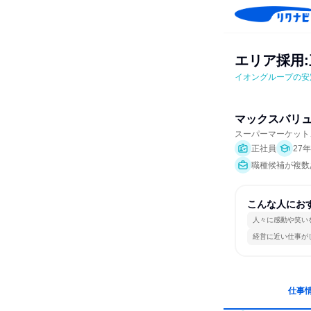
エリア採用:
イオングループの安
マックスバリ
スーパーマーケット
正社員
27
職種候補が複数あ
こんな人にお
人々に感動や笑い
経営に近い仕事が
仕事