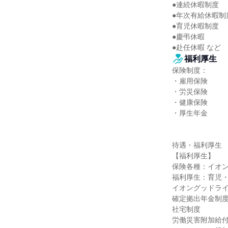
●連続休暇制度

●年次有給休暇制度
●育児休暇制度

●慶弔休暇

●赴任休暇 など
福利厚生
保険制度：

・雇用保険

・労災保険

・健康保険

・厚生年金

待遇・福利厚生

【福利厚生】

保険各種：イオン
福利厚生：育児・
イオングッドライ
確定拠出年金制度
社宅制度

労働災害附加給付