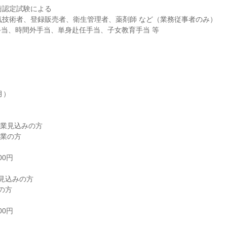
術認定試験による

電気技術者、登録販売者、衛生管理者、薬剤師 など（業務従事者のみ）

当、時間外手当、単身赴任手当、子女教育手当 等

）

卒業見込みの方

業の方

0円

見込みの方

の方

00円