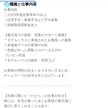
職種と仕事内容
仕事内容

〇入社3年後定着率90％以上

〇住宅手当・家族手当など手当多数

〇資格取得奨励金あり

【展示場での接客、営業のサポート業務】

＊モデルハウスに来場されたお客様への接客

＊来場者データの管理や分析

＊営業が作った間取りのデータ入力や

 プレゼン作成

＊モデルハウスの維持・管理 など

お客様の理想の住まいをカタチにするため、

チームで一つの住宅を作り上げています。

－－－－－－－－－－－－－－－－－－－－

【先輩に聞いた！だからこの仕事が好き】

時には、住宅が建ったあとお客様が展示場に

遊びに来てくれることもあり、
