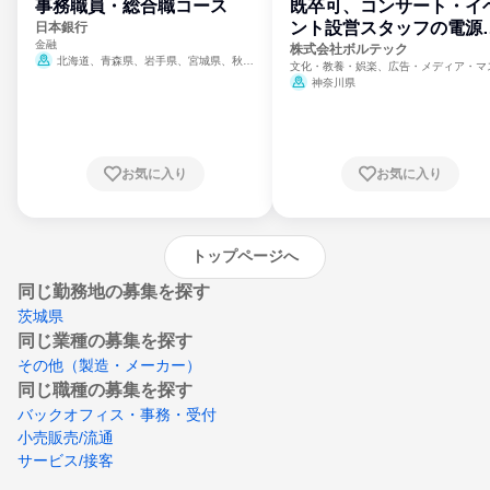
事務職員・総合職コース
既卒可、コンサート・イ
ント設営スタッフの電源
日本銀行
金融
門
株式会社ボルテック
北海道、青森県、岩手県、宮城県、秋田
文化・教養・娯楽、広告・メディア・マ
県、山形県、福島県、茨城県、群馬県、埼玉
ミ、電力・ガス・水道・エネルギー
神奈川県
県、東京都、神奈川県、新潟県、富山県、石
川県、福井県、山梨県、長野県、静岡県、愛
知県、京都府、大阪府、兵庫県、鳥取県、島
根県、岡山県、広島県、山口県、徳島県、香
川県、愛媛県、高知県、福岡県、佐賀県、長
お気に入り
お気に入り
崎県、熊本県、大分県、宮崎県、鹿児島県、
沖縄県
トップページへ
同じ勤務地の募集を探す
茨城県
同じ業種の募集を探す
その他（製造・メーカー）
同じ職種の募集を探す
バックオフィス・事務・受付
小売販売/流通
サービス/接客