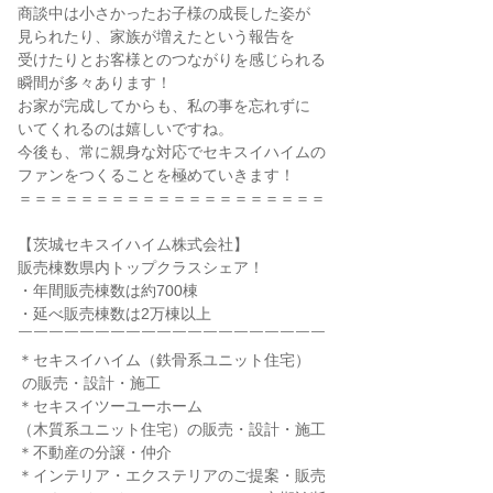
商談中は小さかったお子様の成長した姿が

見られたり、家族が増えたという報告を

受けたりとお客様とのつながりを感じられる

瞬間が多々あります！

お家が完成してからも、私の事を忘れずに

いてくれるのは嬉しいですね。

今後も、常に親身な対応でセキスイハイムの

ファンをつくることを極めていきます！

＝＝＝＝＝＝＝＝＝＝＝＝＝＝＝＝＝＝＝＝

【茨城セキスイハイム株式会社】

販売棟数県内トップクラスシェア！

・年間販売棟数は約700棟

・延べ販売棟数は2万棟以上

￣￣￣￣￣￣￣￣￣￣￣￣￣￣￣￣￣￣￣￣

＊セキスイハイム（鉄骨系ユニット住宅）

 の販売・設計・施工

＊セキスイツーユーホーム

（木質系ユニット住宅）の販売・設計・施工

＊不動産の分譲・仲介

＊インテリア・エクステリアのご提案・販売
