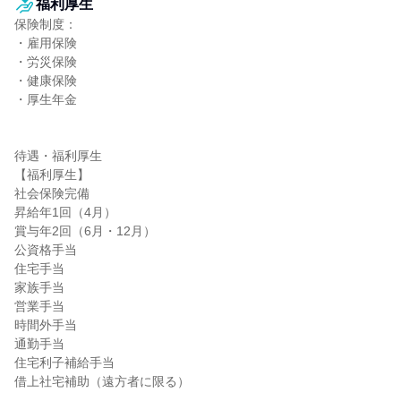
福利厚生
保険制度：

・雇用保険

・労災保険

・健康保険

・厚生年金

待遇・福利厚生

【福利厚生】

社会保険完備

昇給年1回（4月）

賞与年2回（6月・12月）

公資格手当

住宅手当

家族手当

営業手当

時間外手当

通勤手当

住宅利子補給手当

借上社宅補助（遠方者に限る）
