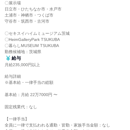
〇展示場

日立市・ひたちなか市・水戸市

土浦市・神栖市・つくば市

守谷市・筑西市・古河市

〇セキスイハイムミュージアム茨城

〇HeimGalleryPark TSUKUBA

〇暮らしMUSEUM TSUKUBA

勤務候補地：茨城県
給与
月給235,000円以上
給与詳細

※基本給・一律手当の総額

基本給：月給 22万7000円 〜

固定残業代：なし

【一律手当】

全員に一律で支払われる通勤・皆勤・家族手当金額：なし
