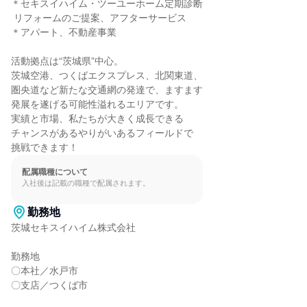
＊セキスイハイム・ツーユーホーム定期診断

 リフォームのご提案、アフターサービス

＊アパート、不動産事業

活動拠点は“茨城県”中心。

茨城空港、つくばエクスプレス、北関東道、

圏央道など新たな交通網の発達で、ますます

発展を遂げる可能性溢れるエリアです。

実績と市場、私たちが大きく成長できる

チャンスがあるやりがいあるフィールドで

挑戦できます！
配属職種について
入社後は記載の職種で配属されます。
勤務地
茨城セキスイハイム株式会社

勤務地

〇本社／水戸市

〇支店／つくば市
