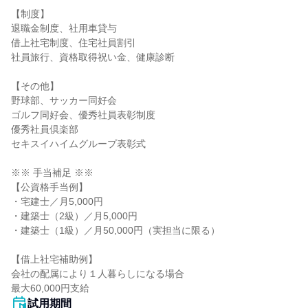
【制度】

退職金制度、社用車貸与

借上社宅制度、住宅社員割引

社員旅行、資格取得祝い金、健康診断

【その他】

野球部、サッカー同好会

ゴルフ同好会、優秀社員表彰制度

優秀社員倶楽部

セキスイハイムグループ表彰式

※※ 手当補足 ※※

【公資格手当例】

・宅建士／月5,000円

・建築士（2級）／月5,000円

・建築士（1級）／月50,000円（実担当に限る）

【借上社宅補助例】

会社の配属により１人暮らしになる場合

最大60,000円支給
試用期間