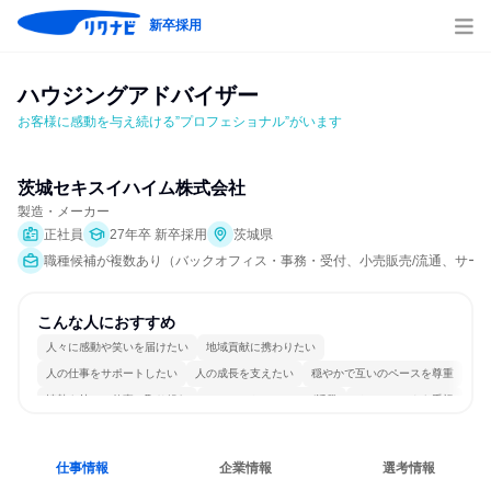
新卒採用
ハウジングアドバイザー
お客様に感動を与え続ける”プロフェショナル”がいます
茨城セキスイハイム株式会社
製造・メーカー
正社員
27年卒 新卒採用
茨城県
職種候補が複数あり（バックオフィス・事務・受付、小売販売/流通、サービ
こんな人におすすめ
人々に感動や笑いを届けたい
地域貢献に携わりたい
人の仕事をサポートしたい
人の成長を支えたい
穏やかで互いのペースを尊重
情熱を持って仕事に取り組む
コミュニケーションが活発
チームワークを重視
若手が裁量を持てる環境
人とたくさん会話する
仕事情報
企業情報
選考情報