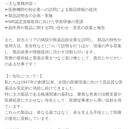
＜主な業務内容＞

⏩医療機関や卸企業への訪問による製品情報の提供

⏩製品説明会の企画・実施

⏩MR認定資格取得に向けた学術研修の受講

⏩副作用や製品に関する問い合わせ・意見の収集と報告

また、担当エリアの病院や医薬品卸企業を訪問し、製品の特性や
使用方法、安全性などについて説明を行うほか、現場の声を収集
し、製品改善や情報提供に活かす活動も行います。

医療の最前線と製薬企業をつなぐ架け橋として、責任とやりがい
のある仕事です！

【✨当社について✨】

私たちは1947年の創業以来、全国の医療現場に向けて高品質な医
薬品を安定的に供給し続けてきました。

特に主力製品である輸液関連の薬剤は、重篤な患者の治療支援や
医療処置に欠かせない存在として、医療従事者から厚い信頼を得
ています。

これらの製品は、単なる薬ではなく、命を支える手段として医療
の進化に貢献しています。
