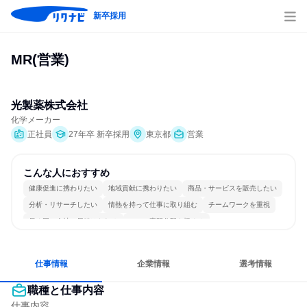
新卒採用
MR(営業)
光製薬株式会社
化学メーカー
正社員
27年卒 新卒採用
東京都
営業
こんな人におすすめ
健康促進に携わりたい
地域貢献に携わりたい
商品・サービスを販売したい
分析・リサーチしたい
情熱を持って仕事に取り組む
チームワークを重視
長く同じ会社に居続けられる
一つの専門分野を極める
若手が裁量を持てる環境
人とたくさん会話する
仕事情報
企業情報
選考情報
職種と仕事内容
仕事内容
