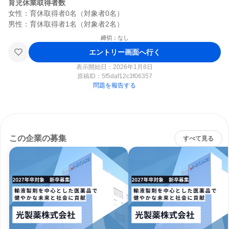
育児休業取得者数
女性：育休取得者0名（対象者0名）

締切：なし
エントリー画面へ行く
表示開始日：2026年1月8日
原稿ID：
5f5daf12c3f06357
問題を報告する
この企業の募集
すべて見る