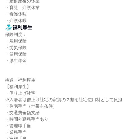
・産前産後の休業

・育児、介護休業

・看護休暇

・介護休暇
福利厚生
保険制度：

・雇用保険

・労災保険

・健康保険

・厚生年金

待遇・福利厚生

【福利厚生】

・借り上げ社宅

※入居者は借上げ社宅の家賃の２割を社宅使用料として負担

・住宅手当（世帯主条件）

・交通費全額支給

・時間外勤務手当あり

・管理職手当

・業務手当

・家族手当
