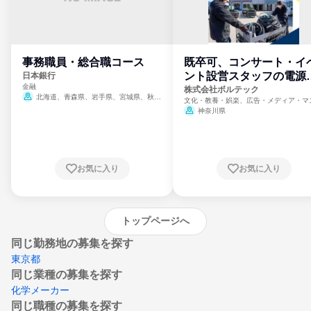
事務職員・総合職コース
既卒可、コンサート・イ
ント設営スタッフの電源
日本銀行
金融
門
株式会社ボルテック
北海道、青森県、岩手県、宮城県、秋田
文化・教養・娯楽、広告・メディア・マ
県、山形県、福島県、茨城県、群馬県、埼玉
ミ、電力・ガス・水道・エネルギー
神奈川県
県、東京都、神奈川県、新潟県、富山県、石
川県、福井県、山梨県、長野県、静岡県、愛
知県、京都府、大阪府、兵庫県、鳥取県、島
根県、岡山県、広島県、山口県、徳島県、香
川県、愛媛県、高知県、福岡県、佐賀県、長
お気に入り
お気に入り
崎県、熊本県、大分県、宮崎県、鹿児島県、
沖縄県
トップページへ
同じ勤務地の募集を探す
東京都
同じ業種の募集を探す
化学メーカー
同じ職種の募集を探す