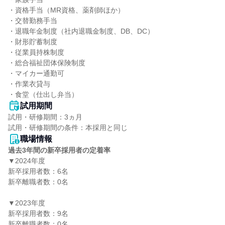
・資格手当（MR資格、薬剤師ほか）

・交替勤務手当

・退職年金制度（社内退職金制度、DB、DC）

・財形貯蓄制度

・従業員持株制度

・総合福祉団体保険制度

・マイカー通勤可

・作業衣貸与

・食堂（仕出し弁当）
試用期間
試用・研修期間：3ヵ月

職場情報
過去3年間の新卒採用者の定着率
▼2024年度

新卒採用者数：6名

新卒離職者数：0名

▼2023年度

新卒採用者数：9名

新卒離職者数：0名
