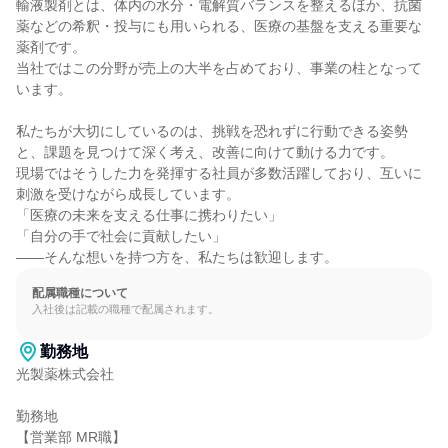
輸液製剤とは、体内の水分・電解質バランスを整えるほか、抗菌
薬などの希釈・投与にも用いられる、医療の基盤を支える重要な
薬剤です。

当社ではこの分野が売上の大半を占めており、事業の柱となって
います。

私たちが大切にしているのは、挑戦を恐れずに行動できる姿勢
と、課題を見つけて深く考え、改善に向けて動ける力です。

現場ではそうした力を発揮する社員が多数活躍しており、互いに
刺激を受けながら成長しています。

「医療の未来を支える仕事に携わりたい」

「自分の手で社会に貢献したい」

――そんな想いを持つ方を、私たちは歓迎します。
配属職種について
入社後は記載の職種で配属されます。
勤務地
光製薬株式会社

勤務地

【営業部 MR職】
