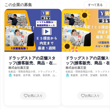
この企業の募集
すべて見る
ドラッグストアの店舗スタ
ドラッグストアの店舗ス
ッフ(接客販売、商品・在庫
ッフ(接客販売、商品・
管理等)
管理等)
株式会社薬王堂
株式会社薬王堂
化粧品・理美容用品小売、ドラッグストア、
化粧品・理美容用品小売、ドラッグスト
総合スーパー
総合スーパー
青森県、岩手県、宮城県、秋田県、山形
青森県、岩手県、宮城県、秋田県、
県、福島県、茨城県、栃木県
県、福島県、茨城県、栃木県
お気に入り
お気に入り