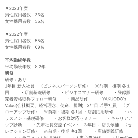
▼2023年度

男性採用者数：36名

女性採用者数：35名

▼2022年度

男性採用者数：55名

女性採用者数：69名

平均勤続年数
研修
研修：あり

1年目 新入社員　〈ビジネスパーソン研修〉　※前期・後期 各１
回  　　・店舗基礎研修 　　・ビジネスマナー研修 　　・登録販
売者資格取得フォロー研修 　　・商品研修 　　・YAKUODO's 
Value(会社概要、経営理念、使命、規則)   2年目 若手社員　〈グ
ローアップ研修〉　※前期・後期 各1回 ・店舗応用研修 　　・ハ
ラスメント基礎研修 　　・お客様対応セミナー 　　・キャリアア
ップ診断 　　・先輩社員交流イベント   ３年目～ 店長候補　〈セ
レクション研修〉　※前期・後期 各1回  　　・店舗実践研修 
　　・ハラスメント応用研修 　　・人事労務研修 　　・リーダー