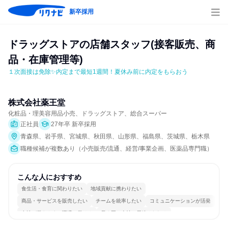
新卒採用
ドラッグストアの店舗スタッフ(接客販売、商
品・在庫管理等)
１次面接は免除✨内定まで最短1週間！夏休み前に内定をもらおう
株式会社薬王堂
化粧品・理美容用品小売、ドラッグストア、総合スーパー
正社員
27年卒 新卒採用
青森県、岩手県、宮城県、秋田県、山形県、福島県、茨城県、栃木県
職種候補が複数あり（小売販売/流通、経営/事業企画、医薬品専門職）
こんな人におすすめ
食生活・食育に関わりたい
地域貢献に携わりたい
商品・サービスを販売したい
チームを統率したい
コミュニケーションが活発
女性が働きやすい環境で働ける
長く同じ会社に居続けられる
多様な職種の人と関われる
若手が裁量を持てる環境
人とたくさん会話する