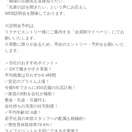
「職場の雰囲気を直接知りたい」

「先輩の話を聞きたい」という声にお応えし

WEB説明会を開催しております。

※説明会予約は、

リクナビエントリー後にご案内する「会員制マイページ」にてお
願いいたします。

※席数に限りがあるため、早めのエントリー・予約をお願いいた
します。

＜当社のおすすめポイント＞

✅ DXで働きやすさ革新！

平均残業は月わずか6.4時間

✅安定のプライム上場！

今後5年でさらに450店舗の出店計画！

✅家賃の8割を会社が補助！

敷金・礼金・引越代も

会社持ちの充実の社宅制度！

✅平均年齢32.4歳！

若手社員の本部スタッフへの配属も積極的✨

✅男性育休取得率78.6%！

ライフイベントも大切にできる企業風土
