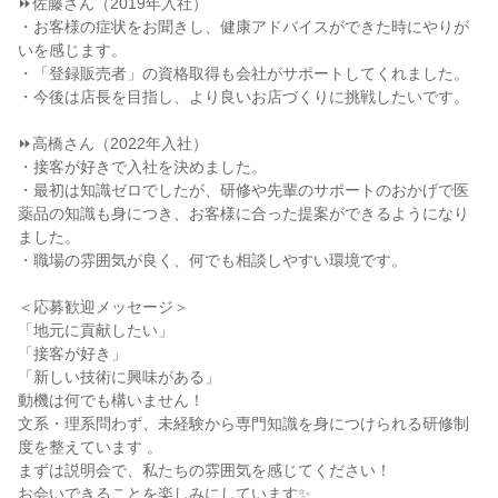
⏩佐藤さん（2019年入社）

・お客様の症状をお聞きし、健康アドバイスができた時にやりが
いを感じます。

・「登録販売者」の資格取得も会社がサポートしてくれました。

・今後は店長を目指し、より良いお店づくりに挑戦したいです。

⏩高橋さん（2022年入社）

・接客が好きで入社を決めました。

・最初は知識ゼロでしたが、研修や先輩のサポートのおかげで医
薬品の知識も身につき、お客様に合った提案ができるようになり
ました。

・職場の雰囲気が良く、何でも相談しやすい環境です。

＜応募歓迎メッセージ＞

「地元に貢献したい」

「接客が好き」

「新しい技術に興味がある」

動機は何でも構いません！

文系・理系問わず、未経験から専門知識を身につけられる研修制
度を整えています 。

まずは説明会で、私たちの雰囲気を感じてください！

お会いできることを楽しみにしています✨