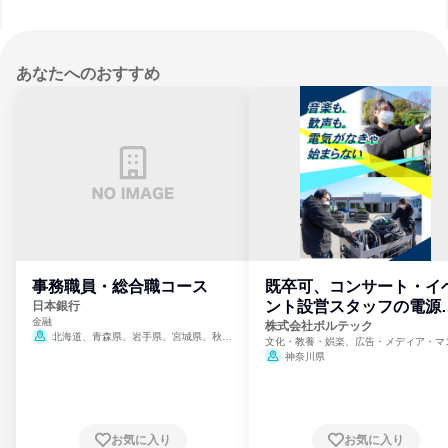
あなたへのおすすめ
事務職員・総合職コース
既卒可、コンサート・イ
ント設営スタッフの電源
日本銀行
金融
門
株式会社ボルテック
北海道、青森県、岩手県、宮城県、秋田
文化・教養・娯楽、広告・メディア・マ
県、山形県、福島県、茨城県、群馬県、埼玉
ミ、電力・ガス・水道・エネルギー
神奈川県
県、東京都、神奈川県、新潟県、富山県、石
川県、福井県、山梨県、長野県、静岡県、愛
知県、京都府、大阪府、兵庫県、鳥取県、島
根県、岡山県、広島県、山口県、徳島県、香
川県、愛媛県、高知県、福岡県、佐賀県、長
お気に入り
お気に入り
崎県、熊本県、大分県、宮崎県、鹿児島県、