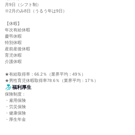
月9日（シフト制）

※2月のみ8日（うるう年は9日）

【休暇】

年次有給休暇

慶弔休暇

特別休暇

産前産後休暇

育児休暇

介護休暇

★有給取得率：66.2％（業界平均：49％）

★男性育児休暇取得率78.6％（業界平均：17％）
福利厚生
保険制度：

・雇用保険

・労災保険

・健康保険

・厚生年金
