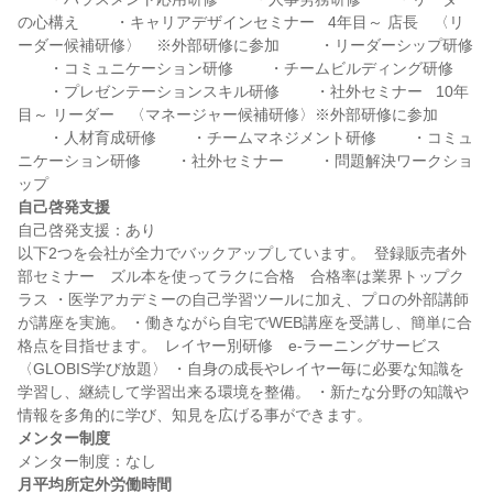
の心構え 　　・キャリアデザインセミナー   4年目～ 店長　〈リ
ーダー候補研修〉　※外部研修に参加  　　・リーダーシップ研修 
　　・コミュニケーション研修 　　・チームビルディング研修 
　　・プレゼンテーションスキル研修 　　・社外セミナー   10年
目～ リーダー　〈マネージャー候補研修〉※外部研修に参加  
　　・人材育成研修 　　・チームマネジメント研修 　　・コミュ
ニケーション研修 　　・社外セミナー 　　・問題解決ワークショ
自己啓発支援
自己啓発支援：あり

以下2つを会社が全力でバックアップしています。  登録販売者外
部セミナー　ズル本を使ってラクに合格　合格率は業界トップク
ラス ・医学アカデミーの自己学習ツールに加え、プロの外部講師
が講座を実施。 ・働きながら自宅でWEB講座を受講し、簡単に合
格点を目指せます。  レイヤー別研修　e-ラーニングサービス
〈GLOBIS学び放題〉 ・自身の成長やレイヤー毎に必要な知識を
学習し、継続して学習出来る環境を整備。 ・新たな分野の知識や
メンター制度
月平均所定外労働時間