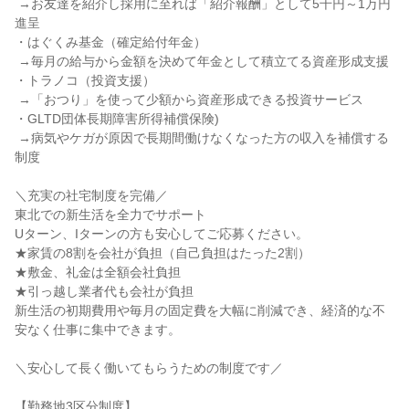
 →お友達を紹介し採用に至れば「紹介報酬」として5千円～1万円
進呈

・はぐくみ基金（確定給付年金）

 →毎月の給与から金額を決めて年金として積立てる資産形成支援

・トラノコ（投資支援）

 →「おつり」を使って少額から資産形成できる投資サービス

・GLTD団体長期障害所得補償保険)

 →病気やケガが原因で長期間働けなくなった方の収入を補償する
制度

＼充実の社宅制度を完備／

東北での新生活を全力でサポート

Uターン、Iターンの方も安心してご応募ください。

★家賃の8割を会社が負担（自己負担はたった2割）

★敷金、礼金は全額会社負担

★引っ越し業者代も会社が負担

新生活の初期費用や毎月の固定費を大幅に削減でき、経済的な不
安なく仕事に集中できます。

＼安心して長く働いてもらうための制度です／

【勤務地3区分制度】
