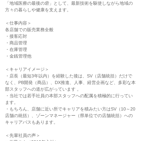
「地域医療の最後の砦」として、最新技術を駆使しながら地域の
方々の暮らしや健康を支えます。

＜仕事内容＞

各店舗での販売業務全般

・接客応対

・商品管理

・在庫管理

・金銭管理他

＜キャリアイメージ＞

・店長（最短3年以内）を経験した後は、SV（店舗統括）だけで
なく、PB開発（商品）、DX推進、人事、経営企画など、多彩な本
部スタッフへの道が広がっています 。

・当社では若手社員の本部スタッフへの配属を積極的に行ってい
ます。

・もちろん、店舗に近い所でキャリアを積みたい方はSV（10～20
店舗の統括）、ゾーンマネージャー（県単位での店舗統括）への
キャリアパスもあります。

＜先輩社員の声＞
