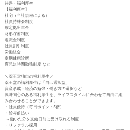
待遇・福利厚生

【福利厚生】

社宅（当社規程による）

社員持株会制度

確定拠出年金

財形貯蓄制度

退職金制度

社員割引制度

労働組合

定期健康診断

育児短時間勤務制度 など

＼薬王堂独自の福利厚生／

薬王堂の福利厚生は「自己選択型」

資産形成・経済の勉強・働き方の選択など、

興味関心のある福利厚生を、ライフスタイルに合わせて自由に組
み合わせることができます。

・社員優待（毎日ポイント5倍）

・給与前払い

 →働いた分を支給日前に受け取れる制度

・リファラル採用
