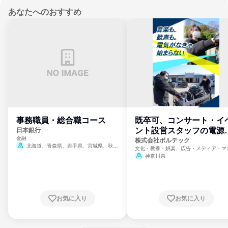
あなたへのおすすめ
事務職員・総合職コース
既卒可、コンサート・イ
ント設営スタッフの電源
日本銀行
金融
門
株式会社ボルテック
北海道、青森県、岩手県、宮城県、秋田
文化・教養・娯楽、広告・メディア・マ
県、山形県、福島県、茨城県、群馬県、埼玉
ミ、電力・ガス・水道・エネルギー
神奈川県
県、東京都、神奈川県、新潟県、富山県、石
川県、福井県、山梨県、長野県、静岡県、愛
知県、京都府、大阪府、兵庫県、鳥取県、島
根県、岡山県、広島県、山口県、徳島県、香
川県、愛媛県、高知県、福岡県、佐賀県、長
お気に入り
お気に入り
崎県、熊本県、大分県、宮崎県、鹿児島県、
沖縄県