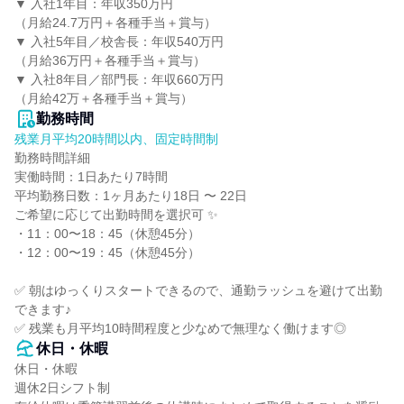
▼ 入社1年目：年収350万円

（月給24.7万円＋各種手当＋賞与）

▼ 入社5年目／校舎長：年収540万円

（月給36万円＋各種手当＋賞与）

▼ 入社8年目／部門長：年収660万円

（月給42万＋各種手当＋賞与）
勤務時間
残業月平均20時間以内、固定時間制
勤務時間詳細

実働時間：1日あたり7時間

平均勤務日数：1ヶ月あたり18日 〜 22日

ご希望に応じて出勤時間を選択可 ✨

・11：00〜18：45（休憩45分）

・12：00〜19：45（休憩45分）

✅ 朝はゆっくりスタートできるので、通勤ラッシュを避けて出勤
できます♪

✅ 残業も月平均10時間程度と少なめで無理なく働けます◎
休日・休暇
休日・休暇

週休2日シフト制
