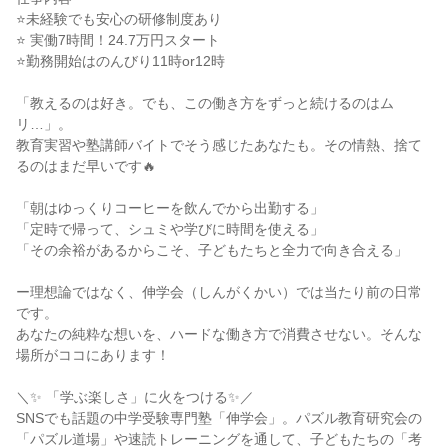
⭐未経験でも安心の研修制度あり

⭐ 実働7時間！24.7万円スタート

⭐勤務開始はのんびり11時or12時

「教えるのは好き。でも、この働き方をずっと続けるのはム
リ…」。

教育実習や塾講師バイトでそう感じたあなたも。その情熱、捨て
るのはまだ早いです🔥

「朝はゆっくりコーヒーを飲んでから出勤する」

「定時で帰って、シュミや学びに時間を使える」

「その余裕があるからこそ、子どもたちと全力で向き合える」

ー理想論ではなく、伸学会（しんがくかい）では当たり前の日常
です。

あなたの純粋な想いを、ハードな働き方で消費させない。そんな
場所がココにあります！

＼✨ 「学ぶ楽しさ」に火をつける✨／

SNSでも話題の中学受験専門塾「伸学会」。パズル教育研究会の
「パズル道場」や速読トレーニングを通して、子どもたちの「考