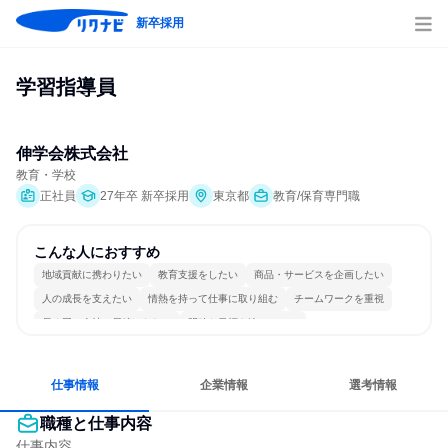
新卒採用
学習指導員
伸学会株式会社
教育・学校
正社員
27年卒 新卒採用
東京都
教育/保育専門職
こんな人におすすめ
地域貢献に携わりたい
教育支援をしたい
商品・サービスを企画したい
人の成長を支えたい
情熱を持って仕事に取り組む
チームワークを重視
長く同じ会社に居続けられる
明確な目標を追いかける
若手が裁量を持てる環境
人とたくさん会話する
仕事情報
企業情報
選考情報
職種と仕事内容
仕事内容
