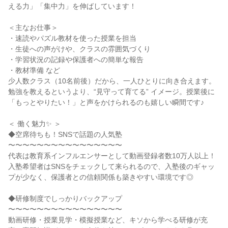
える力」「集中力」を伸ばしています！

＜主なお仕事＞

・速読やパズル教材を使った授業を担当

・生徒への声がけや、クラスの雰囲気づくり

・学習状況の記録や保護者への簡単な報告

・教材準備 など

少人数クラス（10名前後）だから、一人ひとりに向き合えます。
勉強を教えるというより、“見守って育てる” イメージ。授業後に
「もっとやりたい！」と声をかけられるのも嬉しい瞬間です♪

＜ 働く魅力✨ ＞

◆空席待ちも！SNSで話題の人気塾

〜〜〜〜〜〜〜〜〜〜〜〜〜〜〜〜

代表は教育系インフルエンサーとして動画登録者数10万人以上！

入塾希望者はSNSをチェックして来られるので、入塾後のギャッ
プが少なく、保護者との信頼関係も築きやすい環境です◎

◆研修制度でしっかりバックアップ

〜〜〜〜〜〜〜〜〜〜〜〜〜〜〜〜

動画研修・授業見学・模擬授業など、キソから学べる研修が充