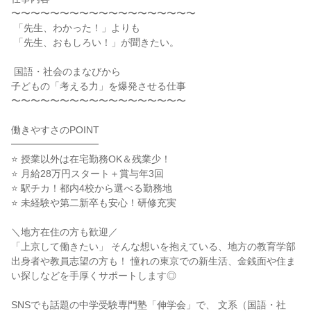
〜〜〜〜〜〜〜〜〜〜〜〜〜〜〜〜〜〜〜

 「先生、わかった！」よりも

 「先生、おもしろい！」が聞きたい。

 国語・社会のまなびから

子どもの「考える力」を爆発させる仕事

〜〜〜〜〜〜〜〜〜〜〜〜〜〜〜〜〜〜

働きやすさのPOINT

━━━━━━━━━

⭐ 授業以外は在宅勤務OK＆残業少！

⭐ 月給28万円スタート＋賞与年3回

⭐ 駅チカ！都内4校から選べる勤務地

⭐ 未経験や第二新卒も安心！研修充実

＼地方在住の方も歓迎／

「上京して働きたい」 そんな想いを抱えている、地方の教育学部
出身者や教員志望の方も！ 憧れの東京での新生活、金銭面や住ま
い探しなどを手厚くサポートします◎

SNSでも話題の中学受験専門塾「伸学会」で、 文系（国語・社