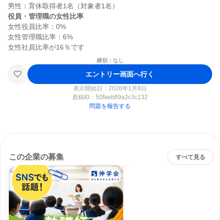
役員・管理職の女性比率
女性役員比率：0%

女性管理職比率：6%

締切：なし
エントリー画面へ行く
表示開始日：2026年1月8日
原稿ID：
50faeb89a2c3c132
問題を報告する
この企業の募集
すべて見る