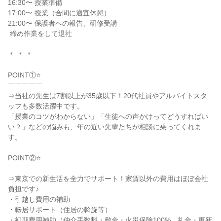
16:30〜 授業準備

17:00〜 授業（合間に適宜休憩）

21:00〜 保護者への報告、研修受講

 締め作業をして退社

＊ ＊ ＊

POINT①⭐

￣￣￣￣￣

⇒当社の先生は7割以上が35歳以下！20代社員やアルバイトスタ
ッフも多数活躍中です。

「授業のコツがわからない」「生徒への声かけってどうすればい
い？」などの悩みも、年の近い先輩たちが相談に乗ってくれま
す。

POINT②⭐

￣￣￣￣￣

⇒東京での新生活を全力でサポート！家賃以外の費用はほぼ会社
負担です♪

・引越し費用の補助

・転居サポート（住居の斡旋等）

・初期費用補助（仲介手数料・敷金・火災保険100%、礼金・更新