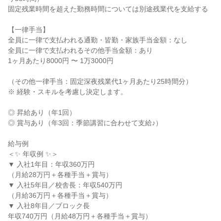
固定残業時間を超えた勤務時間については別途残業代を支給する

【一律手当】

全員に一律で支払われる通勤・皆勤・家族手当金額：なし

全員に一律で支払われるその他手当金額：あり

1ヶ月あたり8000円 〜 1万3000円

（その他一律手当：固定深夜残業代1ヶ月あたり25時間分）

※ 経験・スキルを考慮し決定します。

◎ 昇給あり（年1回）

◎ 賞与あり（年3回：季節講習に合わせて支給♪）

給与例

＜✨ 年収例 ✨＞

▼ 入社1年目：年収360万円

（月給28万円＋各種手当＋賞与）

▼ 入社5年目／校舎長：年収540万円

（月給36万円＋各種手当＋賞与）

▼ 入社8年目／ブロック長

年収740万円（月給48万円＋各種手当＋賞与）