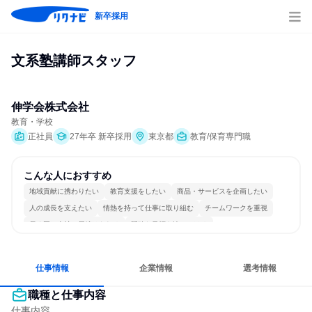
新卒採用
文系塾講師スタッフ
伸学会株式会社
教育・学校
正社員
27年卒 新卒採用
東京都
教育/保育専門職
こんな人におすすめ
地域貢献に携わりたい
教育支援をしたい
商品・サービスを企画したい
人の成長を支えたい
情熱を持って仕事に取り組む
チームワークを重視
長く同じ会社に居続けられる
明確な目標を追いかける
若手が裁量を持てる環境
人とたくさん会話する
仕事情報
企業情報
選考情報
職種と仕事内容
仕事内容
