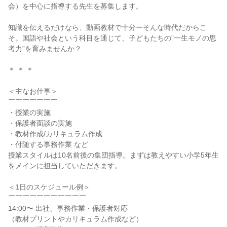
会）を中心に指導する先生を募集します。

知識を伝えるだけなら、動画教材で十分ーそんな時代だからこ
そ。国語や社会という科目を通じて、子どもたちの”一生モノの思
考力”を育みませんか？

＊ ＊ ＊

＜主なお仕事＞

￣￣￣￣￣￣￣

・授業の実施

・保護者面談の実施

・教材作成/カリキュラム作成

・付随する事務作業 など

授業スタイルは10名前後の集団指導。まずは教えやすい小学5年生
をメインに担当していただきます。

＜1日のスケジュール例＞

￣￣￣￣￣￣￣￣￣￣￣

14:00〜 出社、事務作業・保護者対応

（教材プリントやカリキュラム作成など）
