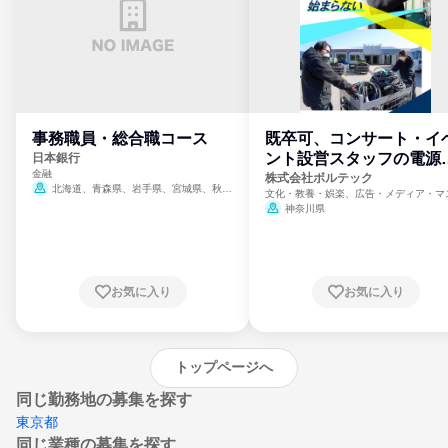
事務職員・総合職コース
既卒可、コンサート・イ
ント設営スタッフの電源
日本銀行
金融
門
株式会社ボルテック
北海道、青森県、岩手県、宮城県、秋田
文化・教養・娯楽、広告・メディア・マ
県、山形県、福島県、茨城県、群馬県、埼玉
ミ、電力・ガス・水道・エネルギー
神奈川県
県、東京都、神奈川県、新潟県、富山県、石
川県、福井県、山梨県、長野県、静岡県、愛
知県、京都府、大阪府、兵庫県、鳥取県、島
根県、岡山県、広島県、山口県、徳島県、香
川県、愛媛県、高知県、福岡県、佐賀県、長
お気に入り
お気に入り
崎県、熊本県、大分県、宮崎県、鹿児島県、
沖縄県
トップページへ
同じ勤務地の募集を探す
東京都
同じ業種の募集を探す