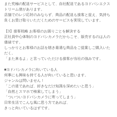
また究極の配送サービスとして、自社配送であるヨドバシエクス
トリーム便があります。

店舗でのレジ応対のみならず、商品の配送も接客と捉え、気持ち
良くお受け取りいただくためのサービスを実現しています。

【3】接客戦略 お客様のお困りごとを解決する

正社員中心体制のヨドバシカメラだからこそ、販売するのは人の
価値です。

しっかりとお客様のお話を聴き最適な商品をご提案しご購入いた
だく。

「また来るよ」と言っていただける接客が当社の強みです。

■ヨドバシカメラに向いている人

何事にも興味を持てる人が向いていると思います。

ジャンルは問いません！

「この道であれば、好きなだけ知識を深めたいと思う」

「自然とスマホで検索してしまう」

「ついついヨドバシカメラに寄ってしまう」

日常生活でこんな風に思う方であれば、

きっと向いているはずです。
