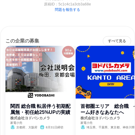
原稿ID：
5c1c4c1a3cb3a68e
問題を報告する
この企業の募集
すべて見る
関西 総合職 転居伴う初期配
首都圏エリア 総合職 
属無・初任給25%UPの実績
ーム好きなあなたへ
株式会社ヨドバシカメラ
株式会社ヨドバシカメラ
家電小売
家電小売
京都府、大阪府
8月31日締切
埼玉県、千葉県、東京都、神奈川県
8月31日締切