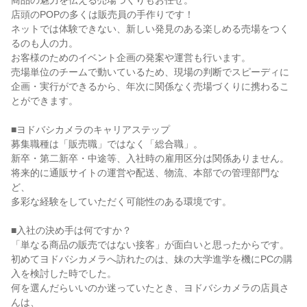
商品の魅力を伝える売場づくりもお任せ。

店頭のPOPの多くは販売員の手作りです！

ネットでは体験できない、新しい発見のある楽しめる売場をつく
るのも人の力。

お客様のためのイベント企画の発案や運営も行います。

売場単位のチームで動いているため、現場の判断でスピーディに

企画・実行ができるから、年次に関係なく売場づくりに携わるこ
とができます。

■ヨドバシカメラのキャリアステップ

募集職種は「販売職」ではなく「総合職」。

新卒・第二新卒・中途等、入社時の雇用区分は関係ありません。

将来的に通販サイトの運営や配送、物流、本部での管理部門な
ど、

多彩な経験をしていただく可能性のある環境です。

■入社の決め手は何ですか？

「単なる商品の販売ではない接客」が面白いと思ったからです。

初めてヨドバシカメラへ訪れたのは、妹の大学進学を機にPCの購
入を検討した時でした。

何を選んだらいいのか迷っていたとき、ヨドバシカメラの店員さ
んは、
