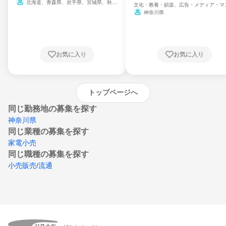
北海道、青森県、岩手県、宮城県、秋田
文化・教養・娯楽、広告・メディア・マ
県、山形県、福島県、茨城県、群馬県、埼玉
ミ、電力・ガス・水道・エネルギー
神奈川県
県、東京都、神奈川県、新潟県、富山県、石
川県、福井県、山梨県、長野県、静岡県、愛
知県、京都府、大阪府、兵庫県、鳥取県、島
根県、岡山県、広島県、山口県、徳島県、香
川県、愛媛県、高知県、福岡県、佐賀県、長
お気に入り
お気に入り
崎県、熊本県、大分県、宮崎県、鹿児島県、
沖縄県
トップページへ
同じ勤務地の募集を探す
神奈川県
同じ業種の募集を探す
家電小売
同じ職種の募集を探す
小売販売/流通