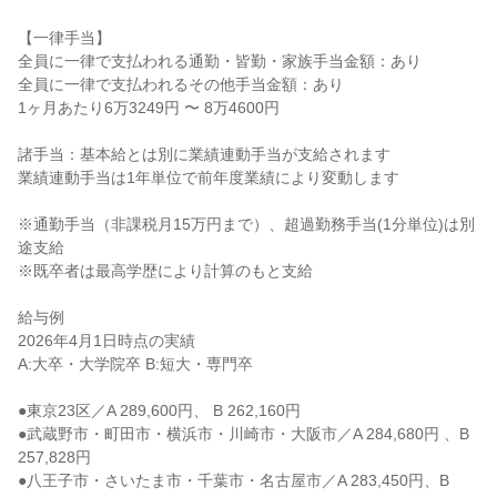
【一律手当】

全員に一律で支払われる通勤・皆勤・家族手当金額：あり

全員に一律で支払われるその他手当金額：あり

1ヶ月あたり6万3249円 〜 8万4600円

諸手当：基本給とは別に業績連動手当が支給されます

業績連動手当は1年単位で前年度業績により変動します

※通勤手当（非課税月15万円まで）、超過勤務手当(1分単位)は別
途支給

※既卒者は最高学歴により計算のもと支給

給与例

2026年4月1日時点の実績

A:大卒・大学院卒 B:短大・専門卒

●東京23区／A 289,600円、 B 262,160円

●武蔵野市・町田市・横浜市・川崎市・大阪市／A 284,680円 、B 
257,828円

●八王子市・さいたま市・千葉市・名古屋市／A 283,450円、B 