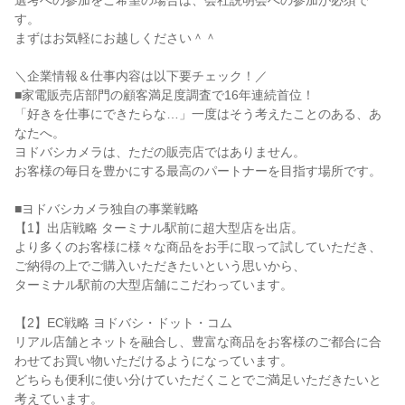
選考への参加をご希望の場合は、会社説明会への参加が必須で
す。

まずはお気軽にお越しください＾＾

＼企業情報＆仕事内容は以下要チェック！／

■家電販売店部門の顧客満足度調査で16年連続首位！

「好きを仕事にできたらな…」一度はそう考えたことのある、あ
なたへ。

ヨドバシカメラは、ただの販売店ではありません。

お客様の毎日を豊かにする最高のパートナーを目指す場所です。

■ヨドバシカメラ独自の事業戦略

【1】出店戦略 ターミナル駅前に超大型店を出店。

より多くのお客様に様々な商品をお手に取って試していただき、
ご納得の上でご購入いただきたいという思いから、

ターミナル駅前の大型店舗にこだわっています。

【2】EC戦略 ヨドバシ・ドット・コム

リアル店舗とネットを融合し、豊富な商品をお客様のご都合に合
わせてお買い物いただけるようになっています。

どちらも便利に使い分けていただくことでご満足いただきたいと
考えています。
