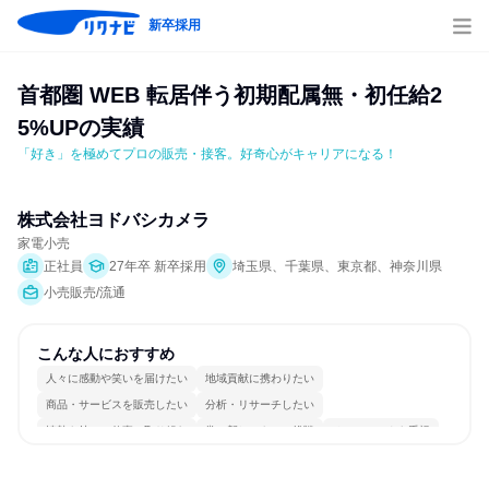
新卒採用
首都圏 WEB 転居伴う初期配属無・初任給2
5%UPの実績
「好き」を極めてプロの販売・接客。好奇心がキャリアになる！
株式会社ヨドバシカメラ
家電小売
正社員
27年卒 新卒採用
埼玉県、千葉県、東京都、神奈川県
小売販売/流通
こんな人におすすめ
人々に感動や笑いを届けたい
地域貢献に携わりたい
商品・サービスを販売したい
分析・リサーチしたい
情熱を持って仕事に取り組む
常に新しいものに挑戦
チームワークを重視
自分の好きな場所で働ける
若手が裁量を持てる環境
人とたくさん会話する