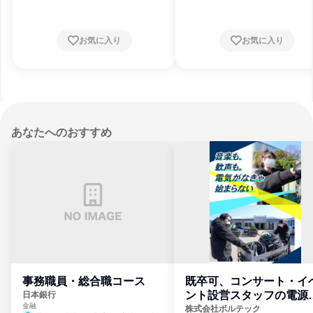
お気に入り
お気に入り
あなたへのおすすめ
事務職員・総合職コース
既卒可、コンサート・イ
ント設営スタッフの電源
日本銀行
金融
門
株式会社ボルテック