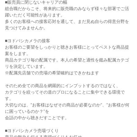
■販売員に閉じないキャリアの幅

総合職だからこそ、将来的に販売職のみならず様々な部署でご活
躍いただく可能性があります。

多くのお客様への接客応対を通して、まだ見ぬ自らの得意分野を
見つけてみませんか。

■ヨドバシカメラの接客

お客様のご要望をしっかりと聴きお客様にとってベストな商品提
案をします。

商品カテゴリ毎の配属です。本人の希望と適性を鑑み配属カテゴ
リを決定しています。

※配属先店舗での売場の希望確約はできかねます

そのため全ての商品を網羅的にインプットするのではなく、

カテゴリを絞ってその道のプロになることに集中できる環境で
す。

大切なのは、”お客様はなぜその商品が必要なのか”、”お客様が何
に困っているのか？”を

会話の中から聴きだすことです。

■ヨドバシカメラ売場づくり
