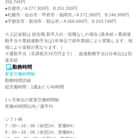
256,745円

●京都市／A 277,300円、B 251,330円

●札幌市・仙台市・甲府市・福岡市／A 272,380円、B 246,998円

●宇都宮市・新潟市・郡山市／A 268,690円、B 243,749円

※上記金額は 総合職 新卒入社・役職なしの場合 (基本給＋業績連
動手当※業績連動手当は1年単位で前年業績により変動します。地
域により金額が異なります。)

※通勤手当（非課税月15万円まで）、超過勤務手当(1分単位)は別
途支給
勤務時間
変形労働時間制
勤務時間詳細

総労働時間：1週あたり40時間

1ヶ月単位の変形労働時間制

実働40時間以内／週平均

シフト例

7：00～16：00（休憩1H、実働8H）

9：00～18：00（休憩1H、実働8H）
