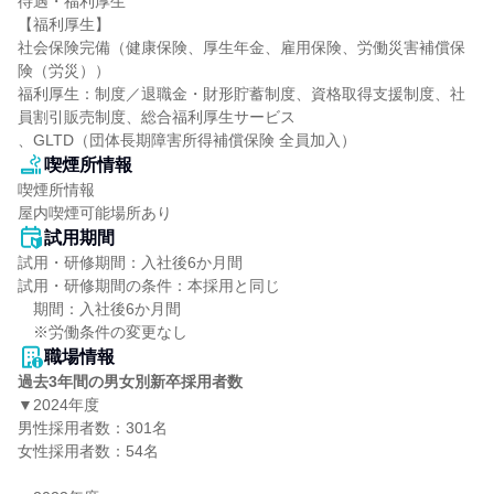
待遇・福利厚生

【福利厚生】

社会保険完備（健康保険、厚生年金、雇用保険、労働災害補償保
険（労災））

福利厚生：制度／退職金・財形貯蓄制度、資格取得支援制度、社
員割引販売制度、総合福利厚生サービス

、GLTD（団体長期障害所得補償保険 全員加入）
喫煙所情報
喫煙所情報

屋内喫煙可能場所あり
試用期間
試用・研修期間：入社後6か月間

試用・研修期間の条件：本採用と同じ

　期間：入社後6か月間

職場情報
過去3年間の男女別新卒採用者数
▼2024年度

男性採用者数：301名

女性採用者数：54名
