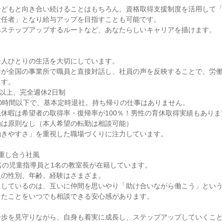
子どもと向き合い続けることはもちろん、資格取得支援制度を活用して
任者」となり給与アップを目指すことも可能です。

ステップアップするルートなど、あなたらしいキャリアを描けます。

人ひとりの生活を大切にしています。

者が全国の事業所で職員と直接対話し、社員の声を反映することで、労
す。

以上、完全週休2日制

0時間以下で、基本定時退社。持ち帰りの仕事はありません。

休暇は希望者の取得率・復帰率が100％！男性の育休取得実績もあります
は原則なし（本人希望の転勤は相談可能）

きやすさ」を重視した職場づくりに注力しています。

重し合う社風

名の児童指導員と1名の教室長が在籍しています。

の性別、年齢、経験はさまざま。

しているのは、互いに仲間を思いやり「助け合いながら働こう」という
たことをいつでも相談できる安心感があります。

一歩を見守りながら、自身も着実に成長し、ステップアップしていくこ