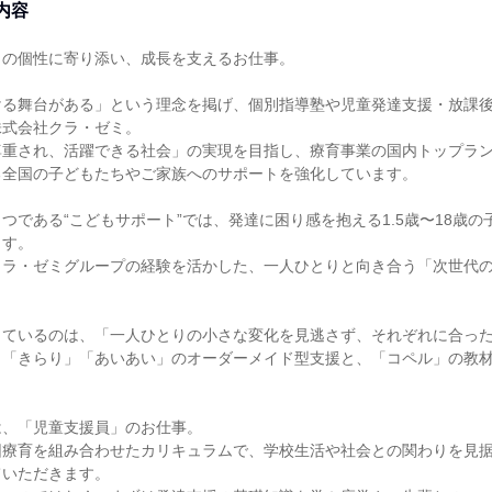
内容
の個性に寄り添い、成長を支えるお仕事。

ける舞台がある」という理念を掲げ、個別指導塾や児童発達支援・放課
式会社クラ・ゼミ。

尊重され、活躍できる社会」の実現を目指し、療育事業の国内トップラ
全国の子どもたちやご家族へのサポートを強化しています。

つである“こどもサポート”では、発達に困り感を抱える1.5歳〜18歳
す。

クラ・ゼミグループの経験を活かした、一人ひとりと向き合う「次世代
しているのは、「一人ひとりの小さな変化を見逃さず、それぞれに合っ
、「きらり」「あいあい」のオーダーメイド型支援と、「コペル」の教
、「児童支援員」のお仕事。

団療育を組み合わせたカリキュラムで、学校生活や社会との関わりを見
いただきます。
