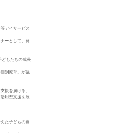
後等デイサービス
ンナーとして、発
の子どもたちの成長
の個別療育」が強
た支援を届ける」
材活用型支援を展
据えた子どもの自