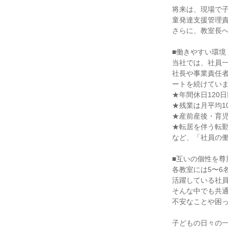
将来は、現場で
童発達支援管理責
さらに、教室長へ
■働きやすい環境

当社では、社員一
社長や事業責任
ートを続けていま
★年間休日120日
★残業は月平均1
★産前産後・育児
★転居を伴う転勤
など、「社員の働
■互いの個性を尊
各教室には5〜6
活躍している社員
そんな中でも共通
不安なことや困っ
子どもの日々の