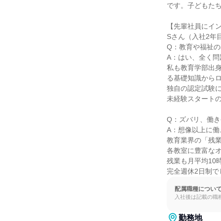
です。子どもたち
【先輩社員にイン
Sさん（入社2年
Q：教育や福祉の
A：はい、全く問
私も教育学部出
る基礎知識からロ
独自の認定試験に
未経験スタートの
Q：ズバリ、働き
A：想像以上に働
教育業界の「残業
各教室に豊富なオ
残業も月平均10
完全週休2日制
配属職種につい
入社後は記載の職
勤務地