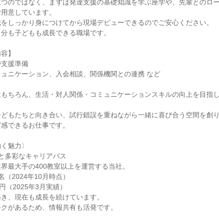
立つのではなく、まずは発達支援の基礎知識を学ぶ座学や、先輩とのロ
用意しています。

をしっかり身につけてから現場デビューできるのでご安心ください。

分も子どもも成長できる職場です。

容】

支援準備

ュニケーション、入会相談、関係機関との連携 など

はもちろん、生活・対人関係・コミュニケーションスキルの向上を目指
子どもたちと向き合い、試行錯誤を重ねながら一緒に喜び合う空間を創
感できるお仕事です。

く魅力〉

と多彩なキャリアパス

界最大手の400教室以上を運営する当社。

名（2024年10月時点）

円（2025年3月実績）

き、現在も成長を続けています。

クがあるため、情報共有も活発です。
