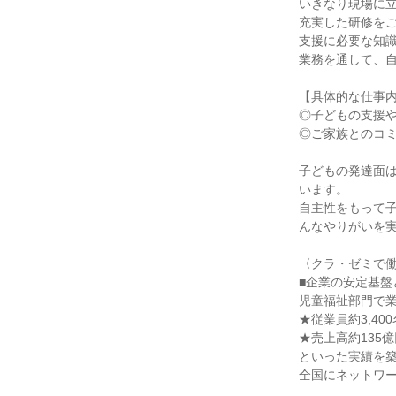
いきなり現場に
充実した研修をご
支援に必要な知識
業務を通して、自
【具体的な仕事内
◎子どもの支援や
◎ご家族とのコミ
子どもの発達面
います。

自主性をもって
んなやりがいを実
〈クラ・ゼミで働
■企業の安定基盤
児童福祉部門で業
★従業員約3,400
★売上高約135億
といった実績を築
全国にネットワー