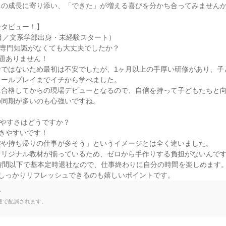
の成長に寄り添い、「できた」が増える喜びを分かち合ってみませんか
タビュー！】

目／文系学部出身・未経験スタート）

専門知識がなくても大丈夫でしたか？

題ありません！

身ではないため最初は不安でしたが、1ヶ月以上の手厚い研修があり、子
ールプレイまでイチから学べました。

合格してからの現場デビューとなるので、自信を持って子どもたちと向
同期が多いのも心強いですね。

やすさはどうですか？

きやすいです！

や持ち帰りの仕事が多そう」というイメージとは全く違いました。

リジナル教材が揃っているため、ゼロから手作りする負担がないんです
時間以下で基本定時退社なので、仕事終わりに自分の時間を楽しめます。
でしっかりリフレッシュできるのも嬉しいポイントです。
て
種で配属されます。