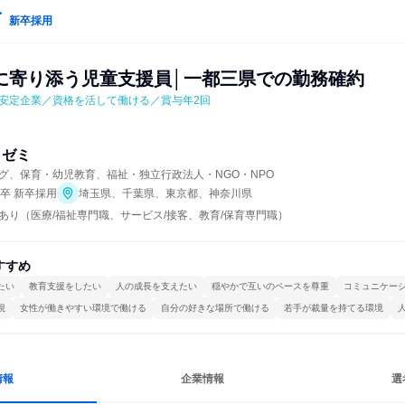
新卒採用
に寄り添う児童支援員│一都三県での勤務確約
安定企業／資格を活して働ける／賞与年2回
・ゼミ
グ、保育・幼児教育、福祉・独立行政法人・NGO・NPO
年卒 新卒採用
埼玉県、千葉県、東京都、神奈川県
あり（医療/福祉専門職、サービス/接客、教育/保育専門職）
すすめ
たい
教育支援をしたい
人の成長を支えたい
穏やかで互いのペースを尊重
コミュニケー
視
女性が働きやすい環境で働ける
自分の好きな場所で働ける
若手が裁量を持てる環境
情報
企業情報
選