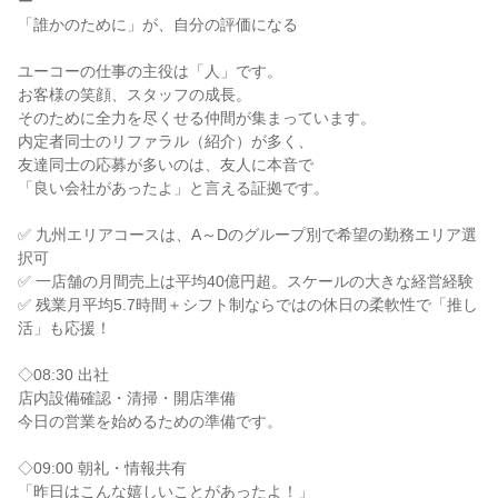
ー

「誰かのために」が、自分の評価になる

ユーコーの仕事の主役は「人」です。

お客様の笑顔、スタッフの成長。

そのために全力を尽くせる仲間が集まっています。

内定者同士のリファラル（紹介）が多く、

友達同士の応募が多いのは、友人に本音で

「良い会社があったよ」と言える証拠です。

✅ 九州エリアコースは、A～Dのグループ別で希望の勤務エリア選
択可

✅ 一店舗の月間売上は平均40億円超。スケールの大きな経営経験

✅ 残業月平均5.7時間＋シフト制ならではの休日の柔軟性で「推し
活」も応援！

◇08:30 出社

店内設備確認・清掃・開店準備

今日の営業を始めるための準備です。

◇09:00 朝礼・情報共有

「昨日はこんな嬉しいことがあったよ！」
