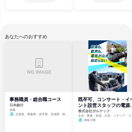
あなたへのおすすめ
事務職員・総合職コース
既卒可、コンサート・イ
ント設営スタッフの電源
日本銀行
金融
門
株式会社ボルテック
北海道、青森県、岩手県、宮城県、秋田
文化・教養・娯楽、広告・メディア・マ
県、山形県、福島県、茨城県、群馬県、埼玉
ミ、電力・ガス・水道・エネルギー
神奈川県
県、東京都、神奈川県、新潟県、富山県、石
川県、福井県、山梨県、長野県、静岡県、愛
知県、京都府、大阪府、兵庫県、鳥取県、島