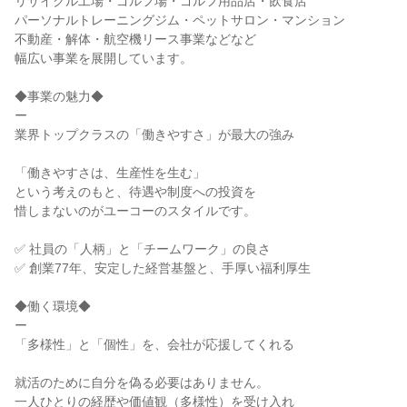
リサイクル工場・ゴルフ場・ゴルフ用品店・飲食店

パーソナルトレーニングジム・ペットサロン・マンション

不動産・解体・航空機リース事業などなど

幅広い事業を展開しています。

◆事業の魅力◆

ー

業界トップクラスの「働きやすさ」が最大の強み

「働きやすさは、生産性を生む」

という考えのもと、待遇や制度への投資を

惜しまないのがユーコーのスタイルです。

✅ 社員の「人柄」と「チームワーク」の良さ

✅ 創業77年、安定した経営基盤と、手厚い福利厚生

◆働く環境◆

ー

「多様性」と「個性」を、会社が応援してくれる

就活のために自分を偽る必要はありません。

一人ひとりの経歴や価値観（多様性）を受け入れ
