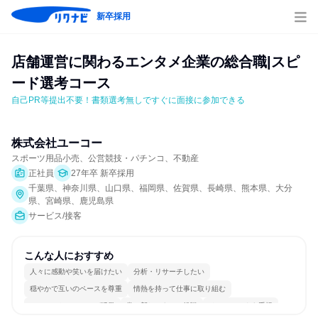
新卒採用
店舗運営に関わるエンタメ企業の総合職|スピ
ード選考コース
自己PR等提出不要！書類選考無しですぐに面接に参加できる
株式会社ユーコー
スポーツ用品小売、公営競技・パチンコ、不動産
正社員
27年卒 新卒採用
千葉県、神奈川県、山口県、福岡県、佐賀県、長崎県、熊本県、大分
県、宮崎県、鹿児島県
サービス/接客
こんな人におすすめ
人々に感動や笑いを届けたい
分析・リサーチしたい
穏やかで互いのペースを尊重
情熱を持って仕事に取り組む
コミュニケーションが活発
常に新しいものに挑戦
チームワークを重視