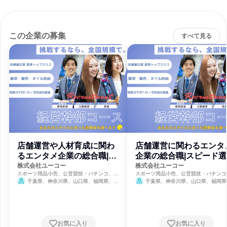
この企業の募集
すべて見る
店舗運営や人材育成に関わ
店舗運営に関わるエンタ
るエンタメ企業の総合職|説
企業の総合職|スピード選
明会コース
コース
株式会社ユーコー
株式会社ユーコー
スポーツ用品小売、公営競技・パチンコ、不
スポーツ用品小売、公営競技・パチンコ
動産
動産
千葉県、神奈川県、山口県、福岡県、佐
千葉県、神奈川県、山口県、福岡県
賀県、長崎県、熊本県、大分県、宮崎県、鹿
賀県、長崎県、熊本県、大分県、宮崎県
児島県
児島県
お気に入り
お気に入り