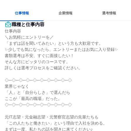
個人の能力を重視
女性が働きやすい環境で働ける
自分の好きな場所で働ける
仕事情報
企業情報
選考情報
職種と仕事内容
仕事内容

＼お気軽にエントリーを／

「まずは話を聞いてみたい」という方も大歓迎です。

✨少しでも気になったら、エントリーまたはお気に入り登録✨

書類選考は不安、すぐに面接したい！

そんな方にピッタリのコースです。

詳しくは選考プロセスをご確認ください。

◇─◇─◇─◇─◇─◇─◇─◇─◇─◇

業界じゃなく

「人」と「自分らしさ」で選んだら

ここが「最高の職場」だった。

◇─◇─◇─◇─◇─◇─◇─◇─◇─◇

元IT志望・元金融志望・元警察官志望の先輩たちも

「この人たちと働きたい」という理由で入社を決める。

まずは一度、私たちの話を聞きに来てください♪
