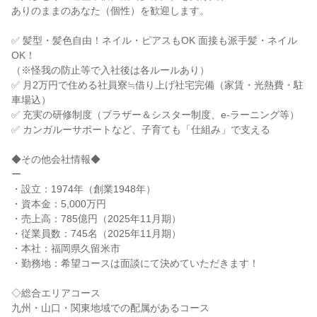
ありのままのあなた（個性）を歓迎します。

✅ 髪型・髪色自由！ネイル・ピアスもOK 面接も派手髪・ネイル
OK！

（※怪我の防止等で入社後は各ルールあり）

✅ 月2万円で住める社員寮≒借り上げ社宅完備（家賃・光熱費・駐
車場込）

✅ 充実の研修制度（ブラザー＆シスター制度、e-ラーニング等）

✅ カンガルーサポートなど、子育ても「仕組み」で支える

◆その他会社情報◆

ー

・設立：1974年（創業1948年）

・資本金：5,000万円

・売上高：785億円（2025年11月期）

・従業員数：745名（2025年11月期）

・本社：福岡県久留米市

・勤務地：希望コースは面談にて決めていただきます！

◇総合エリアコース

九州・山口・関東地域での配属があるコース
