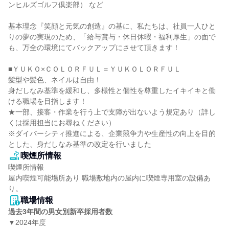
ンヒルズゴルフ倶楽部） など

基本理念『笑顔と元気の創造』の基に、私たちは、社員一人ひと
りの夢の実現のため、「給与賞与・休日休暇・福利厚生」の面で
も、万全の環境にてバックアップにさせて頂きます！

■ＹＵＫＯ×ＣＯＬＯＲＦＵＬ＝ＹＵＫＯＬＯＲＦＵＬ

髪型や髪色、ネイルは自由！

身だしなみ基準を緩和し、多様性と個性を尊重したイキイキと働
ける職場を目指します！

★一部、接客・作業を行う上で支障が出ないよう規定あり（詳し
くは採用担当にお尋ねください）

※ダイバーシティ推進による、企業競争力や生産性の向上を目的
とした、身だしなみ基準の改定を行いました
喫煙所情報
喫煙所情報

屋内喫煙可能場所あり 職場敷地内の屋内に喫煙専用室の設備あ
り。
職場情報
過去3年間の男女別新卒採用者数
▼2024年度
