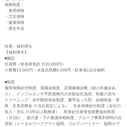
保険制度：

・雇用保険

・労災保険

・健康保険

・厚生年金

待遇・福利厚生

【福利厚生】

■施設

社員寮（単身者負担 月20,000円）

※寮費15,000円・水道光熱費5,000円・駐車場1台分無料

■制度

傷害保険給付制度、退職金制度、定期健康診断（婦人科健診あ
り）、インフルエンザ予防接種代の全額会社負担、制服の貸与・
クリーニング、永年勤続祝金制度、慶弔金（入院・結婚祝金・香
典・災害見舞金 ※当社規定による）、生命保険給付制度（会社の
加入・支払 ※3年以上勤務者）、単身赴任者帰省旅費負担制度
（月1回）、親介護・子の看護休暇制度、グループ事業利用時の社
員割（トータルワークアウト福岡、ゴルフパートナー、福岡セヴ