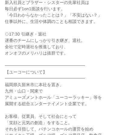
新入社員とブラザー・シスターの先輩社員は

毎日必ず1on1面談を行います。

「今日わからなかったことは？」「不安はない？」

仕事以外に、生活や体調のことも相談できます。

◇17:30 引継ぎ・退社

遅番のチームにしっかり引き継ぎ、退社。

全社で定時退社を推進しており、

オンオフのメリハリは抜群です。

━━━━━━━━━━━━━━━━━━━

【ユーコーについて】

━━━━━━━━━━━━━━━━━━━

福岡県久留米市に本社を置き、

九州・山口・関東で

アミューズメントホール「ユーコーラッキー」等を

展開する総合エンターテイメント企業です。

お客様、従業員、そして社会にとって

「笑顔と元気の創造」をすること。

それを目指して、パチンコホールの運営を始め
