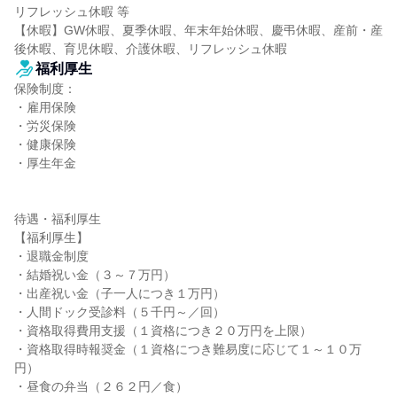
リフレッシュ休暇 等

【休暇】GW休暇、夏季休暇、年末年始休暇、慶弔休暇、産前・産
後休暇、育児休暇、介護休暇、リフレッシュ休暇
福利厚生
保険制度：

・雇用保険

・労災保険

・健康保険

・厚生年金

待遇・福利厚生

【福利厚生】

・退職金制度

・結婚祝い金（３～７万円）

・出産祝い金（子一人につき１万円）

・人間ドック受診料（５千円～／回）

・資格取得費用支援（１資格につき２０万円を上限）

・資格取得時報奨金（１資格につき難易度に応じて１～１０万
円）

・昼食の弁当（２６２円／食）
