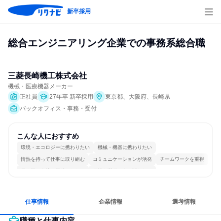
新卒採用
総合エンジニアリング企業での事務系総合職
三菱長崎機工株式会社
機械・医療機器メーカー
正社員
27年卒 新卒採用
東京都、大阪府、長崎県
バックオフィス・事務・受付
こんな人におすすめ
環境・エコロジーに携わりたい
機械・機器に携わりたい
情熱を持って仕事に取り組む
コミュニケーションが活発
チームワークを重視
長く同じ会社に居続けられる
多様な職種の人と関われる
一つの専門分野を極める
若手が裁量を持てる環境
人とたくさん会話する
仕事情報
企業情報
選考情報
職種と仕事内容