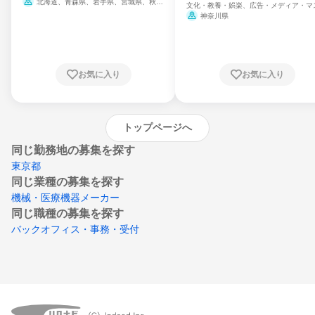
北海道、青森県、岩手県、宮城県、秋田
文化・教養・娯楽、広告・メディア・マ
県、山形県、福島県、茨城県、群馬県、埼玉
ミ、電力・ガス・水道・エネルギー
神奈川県
県、東京都、神奈川県、新潟県、富山県、石
川県、福井県、山梨県、長野県、静岡県、愛
知県、京都府、大阪府、兵庫県、鳥取県、島
根県、岡山県、広島県、山口県、徳島県、香
川県、愛媛県、高知県、福岡県、佐賀県、長
お気に入り
お気に入り
崎県、熊本県、大分県、宮崎県、鹿児島県、
沖縄県
トップページへ
同じ勤務地の募集を探す
東京都
同じ業種の募集を探す
機械・医療機器メーカー
同じ職種の募集を探す
バックオフィス・事務・受付