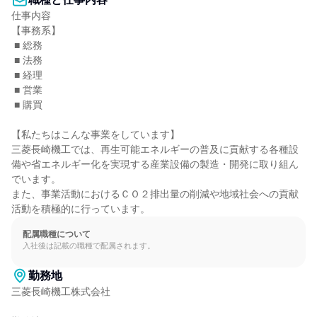
仕事内容

【事務系】

 ■ 総務

 ■ 法務

 ■ 経理

 ■ 営業

 ■ 購買

【私たちはこんな事業をしています】

三菱長崎機工では、再生可能エネルギーの普及に貢献する各種設
備や省エネルギー化を実現する産業設備の製造・開発に取り組ん
でいます。

また、事業活動におけるＣＯ２排出量の削減や地域社会への貢献
活動を積極的に行っています。
配属職種について
入社後は記載の職種で配属されます。
勤務地
三菱長崎機工株式会社
