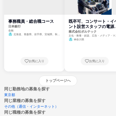
事務職員・総合職コース
既卒可、コンサート・イ
ント設営スタッフの電源
日本銀行
金融
門
株式会社ボルテック
北海道、青森県、岩手県、宮城県、秋田
文化・教養・娯楽、広告・メディア・マ
県、山形県、福島県、茨城県、群馬県、埼玉
ミ、電力・ガス・水道・エネルギー
神奈川県
県、東京都、神奈川県、新潟県、富山県、石
川県、福井県、山梨県、長野県、静岡県、愛
知県、京都府、大阪府、兵庫県、鳥取県、島
根県、岡山県、広島県、山口県、徳島県、香
川県、愛媛県、高知県、福岡県、佐賀県、長
お気に入り
お気に入り
崎県、熊本県、大分県、宮崎県、鹿児島県、
沖縄県
トップページへ
同じ勤務地の募集を探す
東京都
同じ業種の募集を探す
その他（通信・インターネット）
同じ職種の募集を探す