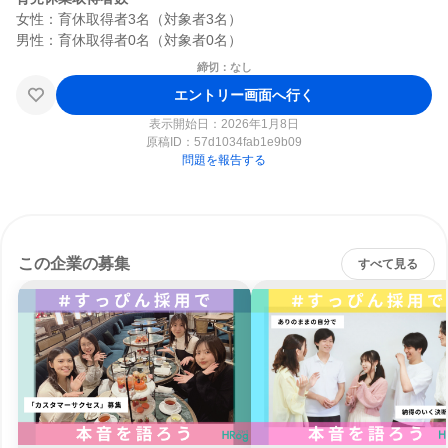
女性：育休取得者3名（対象者3名）

締切：なし
エントリー画面へ行く
表示開始日：2026年1月8日
原稿ID：
57d1034fab1e9b09
問題を報告する
この企業の募集
すべて見る