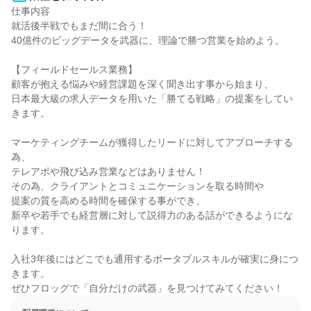
仕事内容

就活後半戦でもまだ間に合う！

40億件のビッグデータを武器に、理論で勝つ営業を始めよう。

【フィールドセールス業務】

顧客が抱える悩みや経営課題を深く聞き出す事から始まり、

日本最大級の求人データを用いた「勝てる戦略」の提案をしてい
きます。

マーケティングチームが獲得したリードに対してアプローチする
為、

テレアポや飛び込み営業などはありません！

その為、クライアントとコミュニケーションを取る時間や

提案の質を高める時間を確保する事ができ、

新卒や若手でも経営層に対して説得力のある話ができるようにな
ります。

入社3年後にはどこでも通用するポータブルスキルが確実に身につ
きます。

ぜひフロッグで「自分だけの武器」を見つけてみてください！